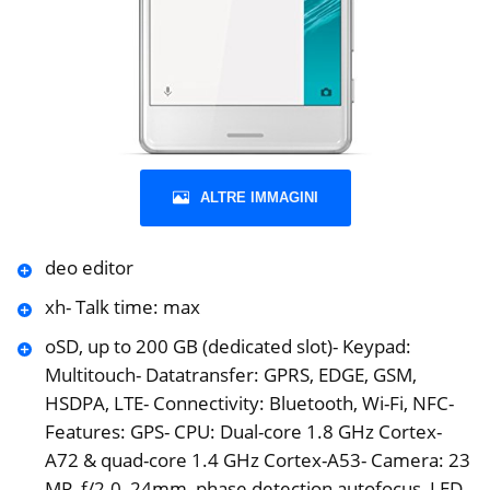
ALTRE IMMAGINI
deo editor
xh- Talk time: max
oSD, up to 200 GB (dedicated slot)- Keypad:
Multitouch- Datatransfer: GPRS, EDGE, GSM,
HSDPA, LTE- Connectivity: Bluetooth, Wi-Fi, NFC-
Features: GPS- CPU: Dual-core 1.8 GHz Cortex-
A72 & quad-core 1.4 GHz Cortex-A53- Camera: 23
MP, f/2.0, 24mm, phase detection autofocus, LED