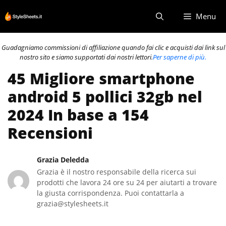
Vai
Menu
al
contenuto
Guadagniamo commissioni di affiliazione quando fai clic e acquisti dai link sul
nostro sito e siamo supportati dai nostri lettori.
Per saperne di più.
45 Migliore smartphone
android 5 pollici 32gb nel
2024 In base a 154
Recensioni
Grazia Deledda
Grazia è il nostro responsabile della ricerca sui
prodotti che lavora 24 ore su 24 per aiutarti a trovare
la giusta corrispondenza. Puoi contattarla a
grazia@stylesheets.it