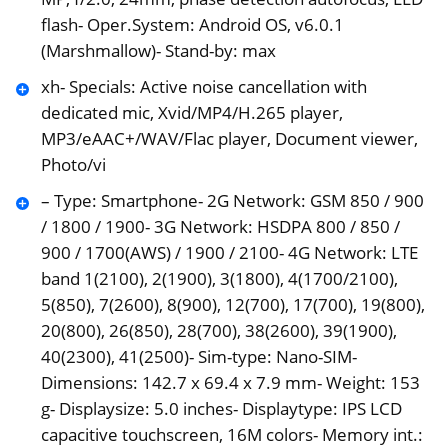
flash- Oper.System: Android OS, v6.0.1
(Marshmallow)- Stand-by: max
xh- Specials: Active noise cancellation with
dedicated mic, Xvid/MP4/H.265 player,
MP3/eAAC+/WAV/Flac player, Document viewer,
Photo/vi
– Type: Smartphone- 2G Network: GSM 850 / 900
/ 1800 / 1900- 3G Network: HSDPA 800 / 850 /
900 / 1700(AWS) / 1900 / 2100- 4G Network: LTE
band 1(2100), 2(1900), 3(1800), 4(1700/2100),
5(850), 7(2600), 8(900), 12(700), 17(700), 19(800),
20(800), 26(850), 28(700), 38(2600), 39(1900),
40(2300), 41(2500)- Sim-type: Nano-SIM-
Dimensions: 142.7 x 69.4 x 7.9 mm- Weight: 153
g- Displaysize: 5.0 inches- Displaytype: IPS LCD
capacitive touchscreen, 16M colors- Memory int.: