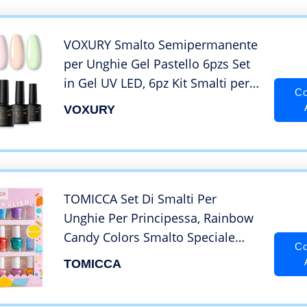
VOXURY Smalto Semipermanente
per Unghie Gel Pastello 6pzs Set
in Gel UV LED, 6pz Kit Smalti per
Co
Unghie Macaron 10ML
VOXURY
TOMICCA Set Di Smalti Per
Unghie Per Principessa, Rainbow
Candy Colors Smalto Speciale
Co
Con Brillantini Per Bambini, Con
TOMICCA
Formula Peel-off, a Base D’acqua
E Senza Odori,Adatto Come