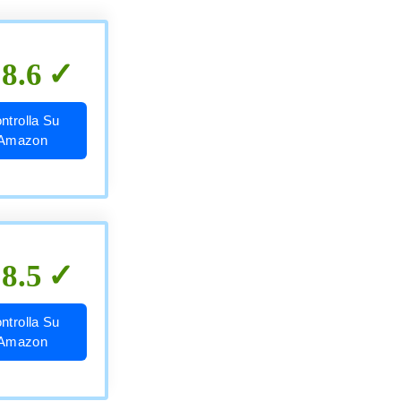
8.6
ntrolla Su
Amazon
8.5
ntrolla Su
Amazon