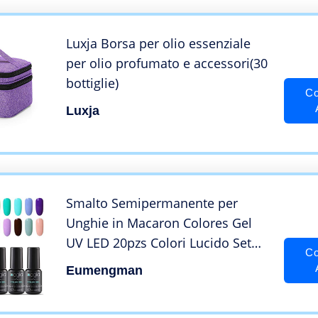
Luxja Borsa per olio essenziale
per olio profumato e accessori(30
bottiglie)
Co
Luxja
Smalto Semipermanente per
Unghie in Macaron Colores Gel
UV LED 20pzs Colori Lucido Set
Co
Kit per Manicure Smalti Gel per
Eumengman
Unghie Soak Off di INAGLA –
Dolce Amaretto