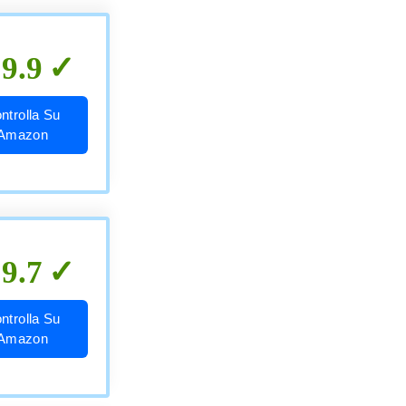
9.9
ntrolla Su
Amazon
9.7
ntrolla Su
Amazon