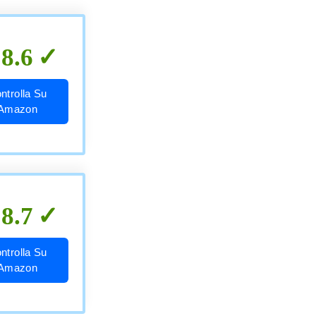
8.6
ntrolla Su
Amazon
8.7
ntrolla Su
Amazon