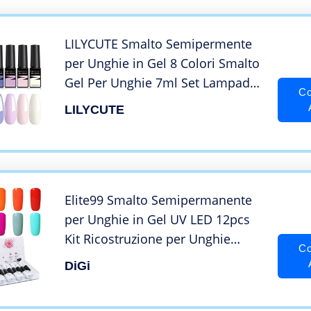
LILYCUTE Smalto Semipermente
per Unghie in Gel 8 Colori Smalto
Gel Per Unghie 7ml Set Lampada
Co
UV / LED Asciugatura, Manicure
LILYCUTE
Pastello Morbido, Primavera
Estate Verde Giallo Blu Rosa Viola
Regalo
Elite99 Smalto Semipermanente
per Unghie in Gel UV LED 12pcs
Kit Ricostruzione per Unghie
Co
Colore di Amaretto Smalti
DiGi
Semipermanenti Soakoff – Gift set
015