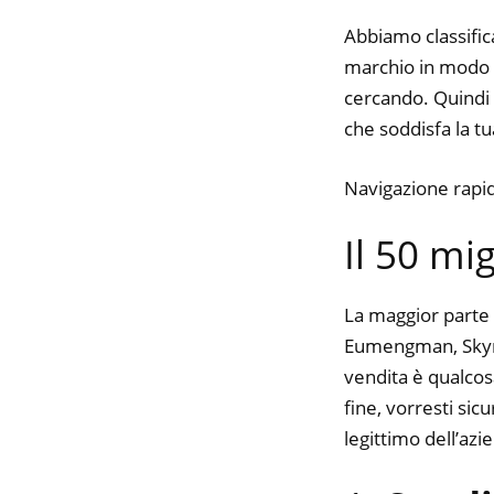
Abbiamo classifica
marchio in modo da
cercando. Quindi t
che soddisfa la tua
Navigazione rapi
Il 50 mi
La maggior parte 
Eumengman, Skymor
vendita è qualcos
fine, vorresti si
legittimo dell’azi