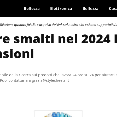
Bellezza
Elettronica
Bellezza
Cas
azione quando fai clic e acquisti dai link sul nostro sito e siamo supportati dai 
re smalti nel 2024 
sioni
bile della ricerca sui prodotti che lavora 24 ore su 24 per aiutarti 
Puoi contattarla a grazia@stylesheets.it