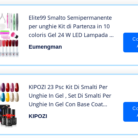
Elite99 Smalto Semipermanente
per unghie Kit di Partenza in 10
coloris Gel 24 W LED Lampada UV
Co
Nail Dryer Soak Off Topcoat
Eumengman
Basecoat Nail Art Tool Set di
Adesivi per Manicure Set per
Manicure 8ML C015
KIPOZI 23 Psc Kit Di Smalti Per
Unghie In Gel , Set Di Smalti Per
Unghie In Gel Con Base Coat
Co
Mirror Shine Matte Top Coat Per
KIPOZI
Uso Domestico Classico O Saloni
Di Bellezza