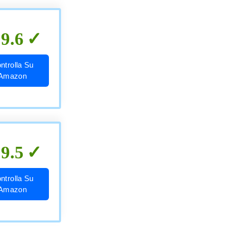
9.6
ntrolla Su
Amazon
9.5
ntrolla Su
Amazon