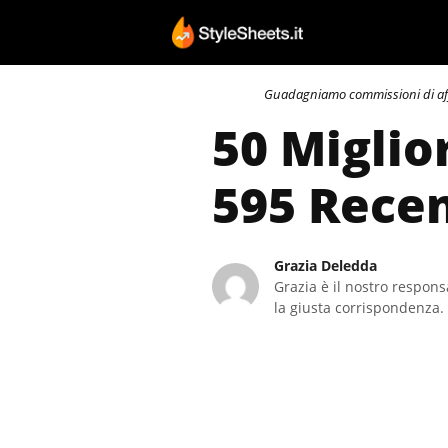
Vai
al
contenuto
Guadagniamo commissioni di affili
50 Miglio
595 Recen
Grazia Deledda
Grazia è il nostro responsa
la giusta corrispondenza. 