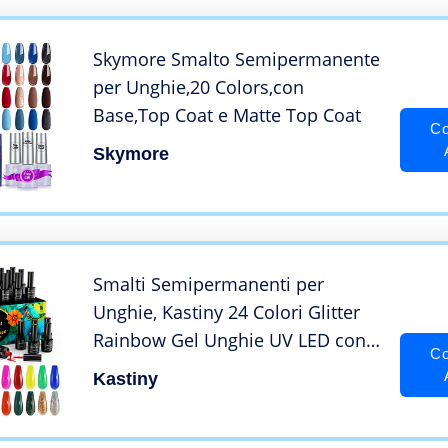
Skymore Smalto Semipermanente
per Unghie,20 Colors,con
Base,Top Coat e Matte Top Coat
Co
Skymore
Smalti Semipermanenti per
Unghie, Kastiny 24 Colori Glitter
Rainbow Gel Unghie UV LED con
Co
Base e Top Coat, Smalto
Kastiny
Semipermanente per Regalo di
Natale Capodanno