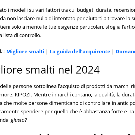
Regalo
to i modelli su vari fattori tra cui budget, durata, recension
 non lasciare nulla di intentato per aiutarti a trovare la s
ieni solo a mente le tue esigenze particolari, sfoglia l’artic
 lista di controllo.
da:
Migliore smalti
|
La guida dell’acquirente
|
Domand
gliore smalti nel 2024
delle persone sottolinea l’acquisto di prodotti da marchi 
e, KIPOZI. Mentre i marchi contano, la qualità, la durata, 
a che molte persone dimenticano di controllare in anticipo.
curamente spendere per quello che è abbastanza forte e ha 
enda,
giusto?