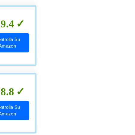
9.4
ntrolla Su
Amazon
8.8
ntrolla Su
Amazon