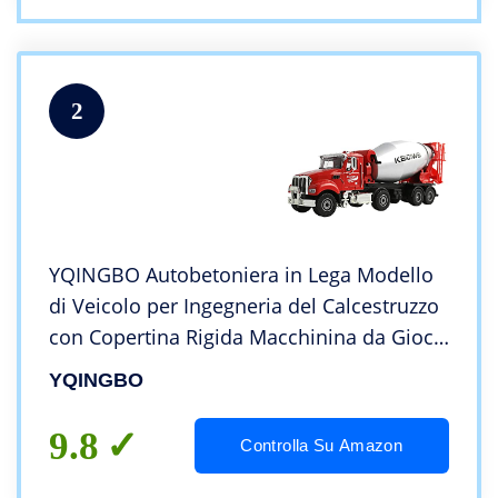
2
YQINGBO Autobetoniera in Lega Modello
di Veicolo per Ingegneria del Calcestruzzo
con Copertina Rigida Macchinina da Gioco
per Bambini 1/50 Modello di Auto di
YQINGBO
Trasporto del Sito Statico
9.8
Controlla Su Amazon