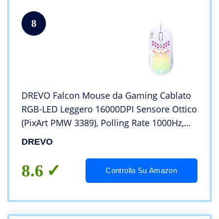
8
DREVO Falcon Mouse da Gaming Cablato
RGB-LED Leggero 16000DPI Sensore Ottico
(PixArt PMW 3389), Polling Rate 1000Hz,
400IPS, Cavo Ultra-Morbido con Scocca a
DREVO
Nido d’Ape, Bianco
8.6
Controlla Su Amazon