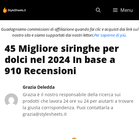
Vai
Menu
al
contenuto
Guadagniamo commissioni di affiliazione quando fai clic e acquisti dai link sul
nostro sito e siamo supportati dai nostri lettori.
Per saperne di più.
45 Migliore siringhe per
dolci nel 2024 In base a
910 Recensioni
Grazia Deledda
Grazia è il nostro responsabile della ricerca sui
prodotti che lavora 24 ore su 24 per aiutarti a trovare
la giusta corrispondenza. Puoi contattarla a
grazia@stylesheets.it