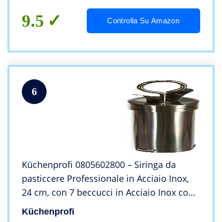
9.5
Controlla Su Amazon
6
Küchenprofi 0805602800 – Siringa da
pasticcere Professionale in Acciaio Inox,
24 cm, con 7 beccucci in Acciaio Inox con
Chiusura a baionetta, capacità: 200 ml
Küchenprofi