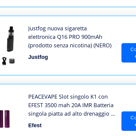
Justfog nuova sigaretta
elettronica Q16 PRO 900mAh
(prodotto senza nicotina) (NERO)
Co
Justfog
PEACEVAPE Slot singolo K1 con
EFEST 3500 mah 20A IMR Batteria
singola piatta ad alto drenaggio (2
Co
in un pacchetto) per Starter Kit
Efest
sigaretta elettronica e MOD