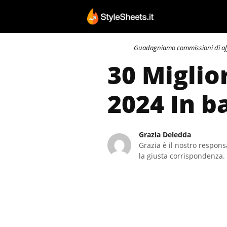
Vai
al
contenuto
Guadagniamo commissioni di affili
30 Miglio
2024 In b
Grazia Deledda
Grazia è il nostro responsa
la giusta corrispondenza. 