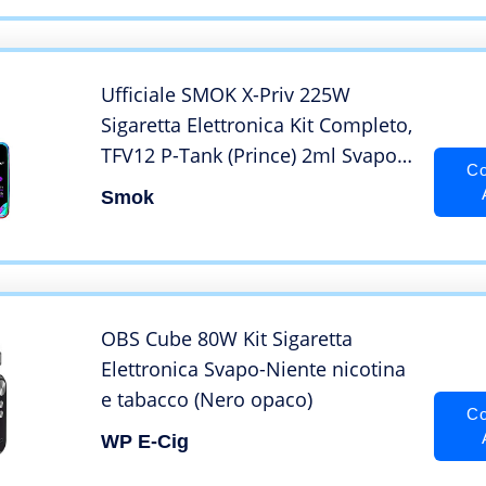
vaporizzatore,Niente nicotina
Ufficiale SMOK X-Priv 225W
Sigaretta Elettronica Kit Completo,
TFV12 P-Tank (Prince) 2ml Svapo
Co
Advanced Kit, 2″ HD Screen, VW
Smok
Temp Control Vapore Enorme
Senza Nicotina – Prism Rainbow
OBS Cube 80W Kit Sigaretta
Elettronica Svapo-Niente nicotina
e tabacco (Nero opaco)
Co
WP E-Cig