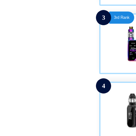
3
3rd Rank
4