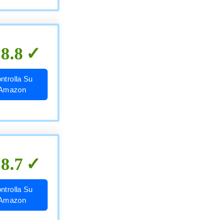
8.8
ntrolla Su
Amazon
8.7
ntrolla Su
Amazon