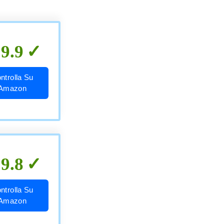
9.9
ntrolla Su
Amazon
9.8
ntrolla Su
Amazon