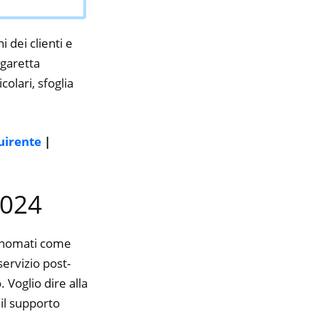
i dei clienti e
igaretta
olari, sfoglia
uirente
|
2024
rinomati come
servizio post-
 Voglio dire alla
il supporto