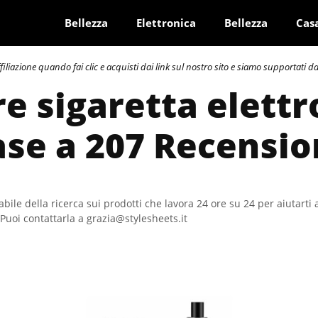
Bellezza
Elettronica
Bellezza
Cas
azione quando fai clic e acquisti dai link sul nostro sito e siamo supportati dai 
re sigaretta elettr
ase a 207 Recensio
bile della ricerca sui prodotti che lavora 24 ore su 24 per aiutarti 
Puoi contattarla a grazia@stylesheets.it