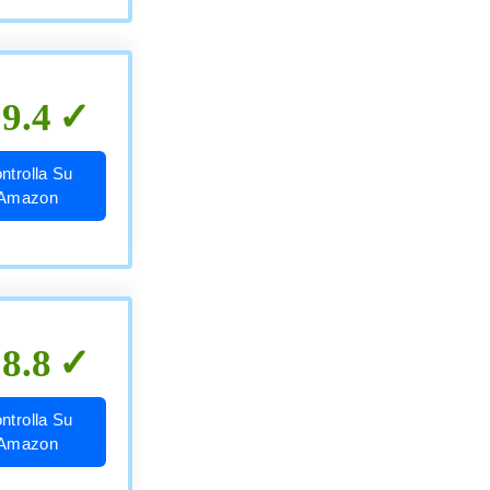
9.4
ntrolla Su
Amazon
8.8
ntrolla Su
Amazon