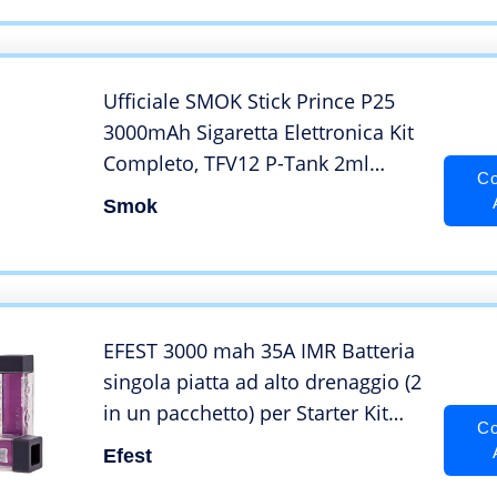
Ufficiale SMOK Stick Prince P25
3000mAh Sigaretta Elettronica Kit
Completo, TFV12 P-Tank 2ml
Co
Svapo Starter Kit, 0.17 Sub Ohm
Smok
Vapore Enorme Senza Nicotina –
7 colori (7-color)
EFEST 3000 mah 35A IMR Batteria
singola piatta ad alto drenaggio (2
in un pacchetto) per Starter Kit
Co
sigaretta elettronica e MOD
Efest