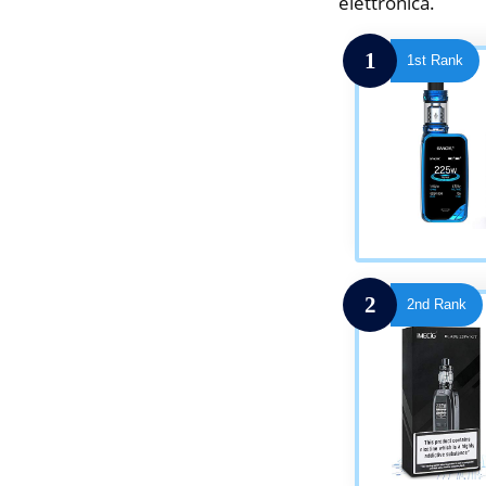
elettronica.
1
1st Rank
2
2nd Rank