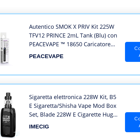
Autentico SMOK X PRIV Kit 225W
TFV12 PRINCE 2mL Tank (Blu) con
PEACEVAPE ™ 18650 Caricatore
Co
Slim a 1 slot SMOK XPRIV Senza
PEACEVAPE
Nicotina Sigaretta Elettronica
Sigaretta elettronica 228W Kit, B5
E Sigaretta/Shisha Vape Mod Box
Set, Blade 228W E Cigarette Hugh
Co
Cloud Vaping Kit con 2.0ml
IMECIG
Capienza del serbatoio del