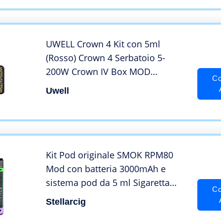
UWELL Crown 4 Kit con 5ml
(Rosso) Crown 4 Serbatoio 5-
200W Crown IV Box MOD
Co
Vaporizzatore sigaretta
Uwell
elettronica Senza Nicotina
Kit Pod originale SMOK RPM80
Mod con batteria 3000mAh e
sistema pod da 5 ml Sigaretta
Co
elettronica con uscita max 80 W
Stellarcig
vs Vinci/SMOK RPM40