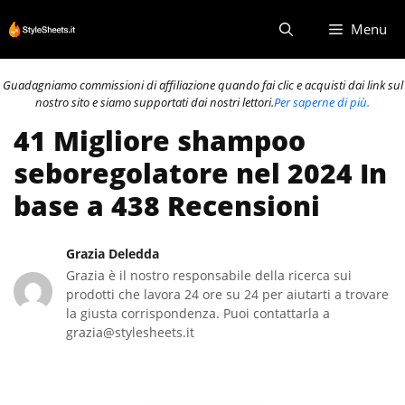
Vai
Menu
al
contenuto
Guadagniamo commissioni di affiliazione quando fai clic e acquisti dai link sul
nostro sito e siamo supportati dai nostri lettori.
Per saperne di più.
41 Migliore shampoo
seboregolatore nel 2024 In
base a 438 Recensioni
Grazia Deledda
Grazia è il nostro responsabile della ricerca sui
prodotti che lavora 24 ore su 24 per aiutarti a trovare
la giusta corrispondenza. Puoi contattarla a
grazia@stylesheets.it