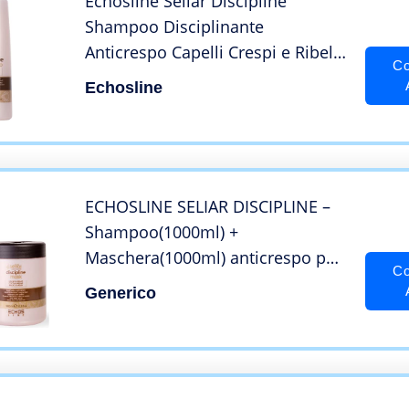
Echosline Seliàr Discipline
Shampoo Disciplinante
Anticrespo Capelli Crespi e Ribelli,
Co
1000 ml
Echosline
ECHOSLINE SELIAR DISCIPLINE –
Shampoo(1000ml) +
Maschera(1000ml) anticrespo per
Co
capelli indisciplinati crespi e
Generico
ribelli con burro di cacao e olio di
argan