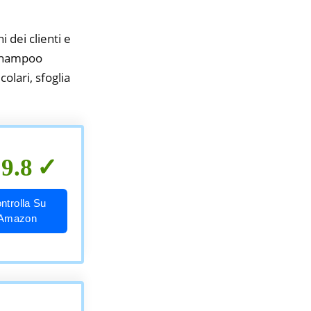
i dei clienti e
 shampoo
olari, sfoglia
9.8
ntrolla Su
Amazon