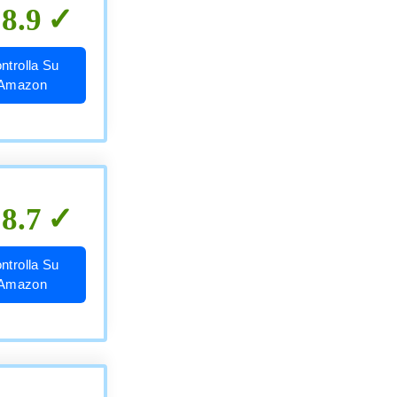
8.9
ntrolla Su
Amazon
8.7
ntrolla Su
Amazon