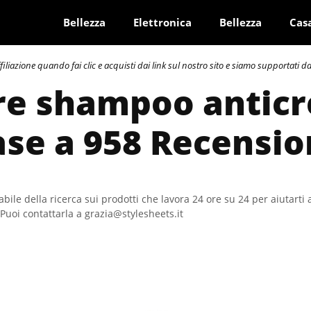
Bellezza
Elettronica
Bellezza
Cas
azione quando fai clic e acquisti dai link sul nostro sito e siamo supportati dai 
re shampoo anticr
ase a 958 Recensio
bile della ricerca sui prodotti che lavora 24 ore su 24 per aiutarti 
Puoi contattarla a grazia@stylesheets.it