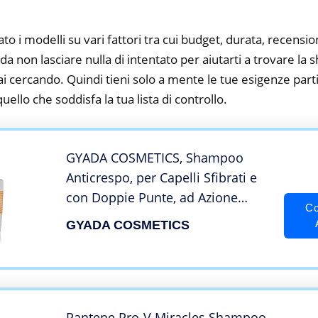
to i modelli su vari fattori tra cui budget, durata, recension
a non lasciare nulla di intentato per aiutarti a trovare la
i cercando. Quindi tieni solo a mente le tue esigenze partic
 quello che soddisfa la tua lista di controllo.
GYADA COSMETICS, Shampoo
Anticrespo, per Capelli Sfibrati e
con Doppie Punte, ad Azione
Co
Condizionante e Disciplinante,
GYADA COSMETICS
Rende i Capelli Morbidi e Setosi, a
Base di Olio di Argan, 250ml
Pantene Pro-V Miracles Shampoo