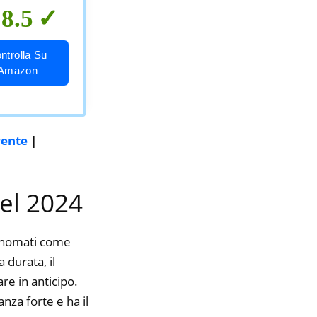
8.5
ntrolla Su
Amazon
rente
|
nel 2024
rinomati come
 durata, il
re in anticipo.
nza forte e ha il