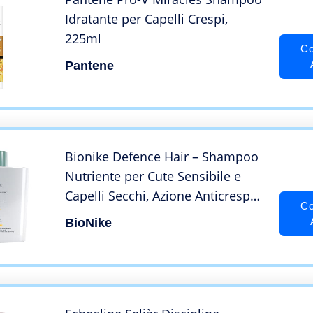
Idratante per Capelli Crespi,
225ml
Co
Pantene
Bionike Defence Hair – Shampoo
Nutriente per Cute Sensibile e
Capelli Secchi, Azione Anticrespo
Co
e Disciplinante, Deterge
BioNike
Delicatamente e Idrata la Chioma,
Dona Luminosità e Protezione,
200 ml