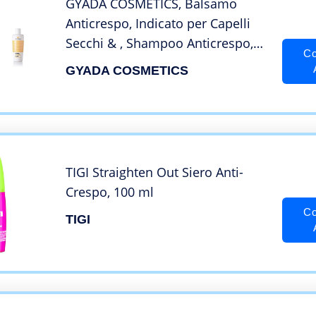
GYADA COSMETICS, Balsamo
Anticrespo, Indicato per Capelli
Secchi & , Shampoo Anticrespo,
Co
per Capelli Sfibrati e con Doppie
GYADA COSMETICS
Punte
TIGI Straighten Out Siero Anti-
Crespo, 100 ml
Co
TIGI