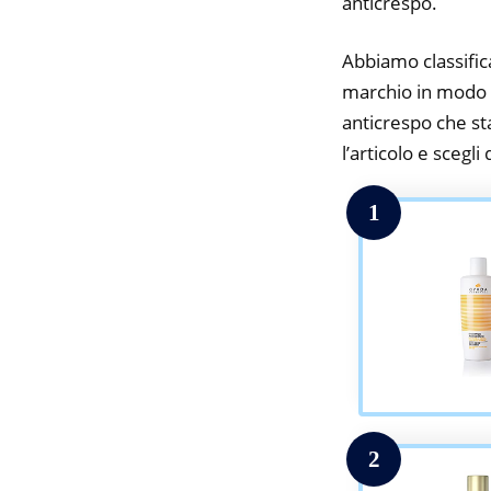
anticrespo.
Abbiamo classifica
marchio in modo d
anticrespo che sta
l’articolo e scegli
1
2