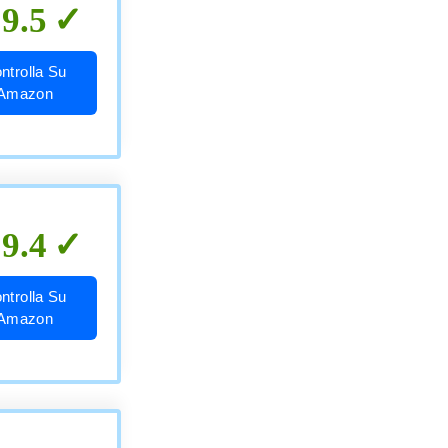
9.5
ntrolla Su
Amazon
9.4
ntrolla Su
Amazon