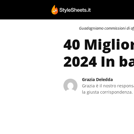
Vai
al
contenuto
Guadagniamo commissioni di affili
40 Miglio
2024 In b
Grazia Deledda
Grazia è il nostro responsa
la giusta corrispondenza. 