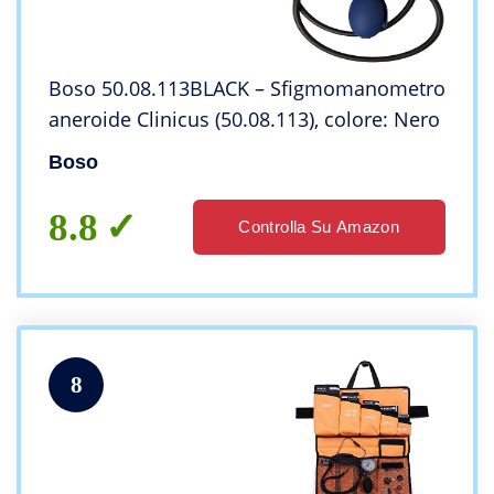
Boso 50.08.113BLACK – Sfigmomanometro
aneroide Clinicus (50.08.113), colore: Nero
Boso
8.8
Controlla Su Amazon
8