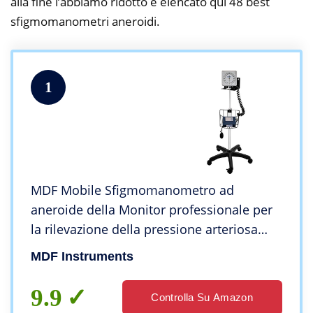
alla fine l’abbiamo ridotto e elencato qui 48 best
sfigmomanometri aneroidi.
1
MDF Mobile Sfigmomanometro ad
aneroide della Monitor professionale per
la rilevazione della pressione arteriosa
(grande per adulti, adulti e Bambini) –
MDF Instruments
Garanzia a vita & Programma componenti-
gratuite-a-vita – Blu marina (MDF830-04)
9.9
Controlla Su Amazon