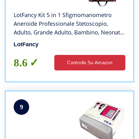
LotFancy Kit 5 in 1 Sfigmomanometro
Aneroide Professionale Stetoscopio,
Adulto, Grande Adulto, Bambino, Neonato,
Polsini Della Coscia e Custodia Portatile
LotFancy
Inclusa
8.6
Controlla Su Amazon
9