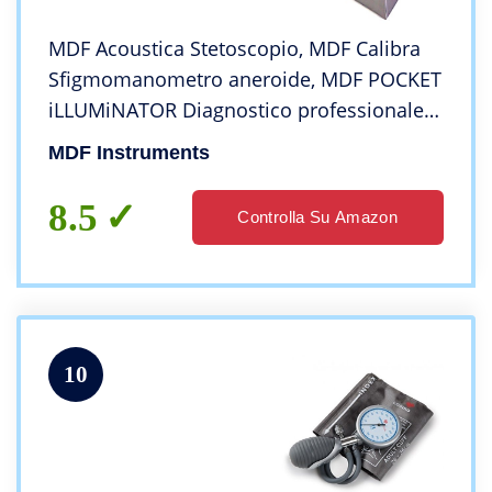
MDF Acoustica Stetoscopio, MDF Calibra
Sfigmomanometro aneroide, MDF POCKET
iLLUMiNATOR Diagnostico professionale
Penlight – Fuxia (ThinkPink) – (MDF808M-
MDF Instruments
32KT2)
8.5
Controlla Su Amazon
10