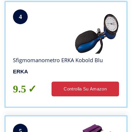
4
Sfigmomanometro ERKA Kobold Blu
ERKA
9.5
Controlla Su Amazon
5