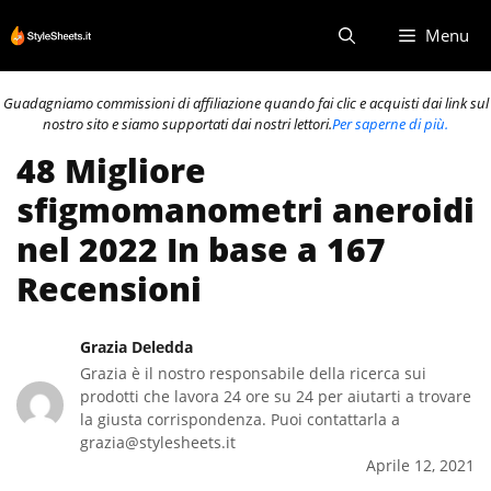
Vai
Menu
al
contenuto
Guadagniamo commissioni di affiliazione quando fai clic e acquisti dai link sul
nostro sito e siamo supportati dai nostri lettori.
Per saperne di più.
48 Migliore
sfigmomanometri aneroidi
nel 2022 In base a 167
Recensioni
Grazia Deledda
Grazia è il nostro responsabile della ricerca sui
prodotti che lavora 24 ore su 24 per aiutarti a trovare
la giusta corrispondenza. Puoi contattarla a
grazia@stylesheets.it
Aprile 12, 2021