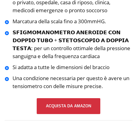
o privato, ospedale, casa di riposo, clinica,
medicodi emergenze o pronto soccorso
Marcatura della scala fino a 300mmHG.
𝗦𝗙𝗜𝗚𝗠𝗢𝗠𝗔𝗡𝗢𝗠𝗘𝗧𝗥𝗢 𝗔𝗡𝗘𝗥𝗢𝗜𝗗𝗘 𝗖𝗢𝗡
𝗗𝗢𝗣𝗣𝗜𝗢 𝗧𝗨𝗕𝗢 + 𝗦𝗧𝗘𝗧𝗢𝗦𝗖𝗢𝗣𝗜𝗢 𝗔 𝗗𝗢𝗣𝗣𝗜𝗔
𝗧𝗘𝗦𝗧𝗔: per un controllo ottimale della pressione
sanguigna e della frequenza cardiaca
Si adatta a tutte le dimensioni del braccio
Una condizione necessaria per questo è avere un
tensiometro con delle misure precise.
ACQUISTA DA AMAZON