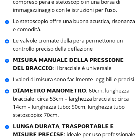
compreso pera e stetoscopio in una borsa di
immagazzinaggio con le istruzioni per l’uso.
Lo stetoscopio offre una buona acustica, risonanza
e comodità.
Le valvole cromate della pera permettono un
controllo preciso della deflazione
𝗠𝗜𝗦𝗨𝗥𝗔 𝗠𝗔𝗡𝗨𝗔𝗟𝗘 𝗗𝗘𝗟𝗟𝗔 𝗣𝗥𝗘𝗦𝗦𝗜𝗢𝗡𝗘
𝗗𝗘𝗟 𝗕𝗥𝗔𝗖𝗖𝗜𝗢: il bracciale è universale
I valori di misura sono facilmente leggibili e precisi
𝗗𝗜𝗔𝗠𝗘𝗧𝗥𝗢 𝗠𝗔𝗡𝗢𝗠𝗘𝗧𝗥𝗢: 60cm, lunghezza
bracciale: circa 53cm – larghezza bracciale: circa
14cm – lunghezza tubo: 50cm, lunghezza tubo
stetoscopio: 70cm.
𝗟𝗨𝗡𝗚𝗔 𝗗𝗨𝗥𝗔𝗧𝗔, 𝗧𝗥𝗔𝗦𝗣𝗢𝗥𝗧𝗔𝗕𝗟𝗘 𝗘
𝗠𝗜𝗦𝗨𝗥𝗘 𝗣𝗥𝗘𝗖𝗜𝗦𝗘: ideale per uso professionale