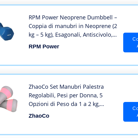
RPM Power Neoprene Dumbbell –
Coppia di manubri in Neoprene (2
kg – 5 kg), Esagonali, Antiscivolo,
Co
Sollevamento Pesi per
RPM Power
Principianti, Esercizi Domestici,
Home Fitness, Allenamento della
Forza
ZhaoCo Set Manubri Palestra
Regolabili, Pesi per Donna, 5
Opzioni di Peso da 1 a 2 kg,
Co
Manubrio in Neoprene
ZhaoCo
Antiscivolo – Rosa