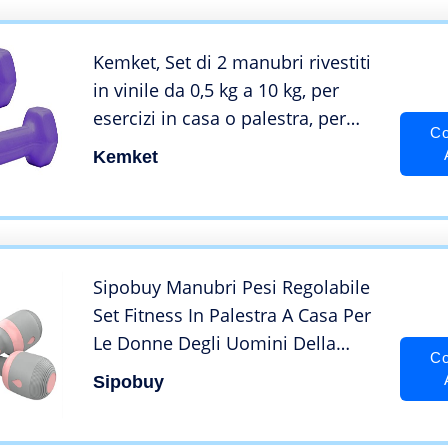
Kemket, Set di 2 manubri rivestiti
in vinile da 0,5 kg a 10 kg, per
esercizi in casa o palestra, per
Co
fitness, esercizio dei bicipiti,
Kemket
allenamento con pesi, 0,5 kg, 1 kg,
2 kg, 3 kg, 4 kg, 5 kg, 6 kg, 8 kg e
10 kg, colore casuale
Sipobuy Manubri Pesi Regolabile
Set Fitness In Palestra A Casa Per
Le Donne Degli Uomini Della
Co
Signora, Peso 5 in 1, Non In
Sipobuy
Gomma Antiscivolo A Mano 2kg-
10kg, 2x5Kg/Set (Rosa+Grigio)