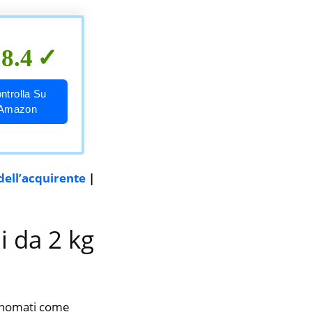
8.4
ntrolla Su
Amazon
dell’acquirente
|
i da 2 kg
rinomati come