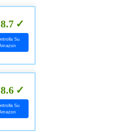
8.7
ntrolla Su
Amazon
8.6
ntrolla Su
Amazon