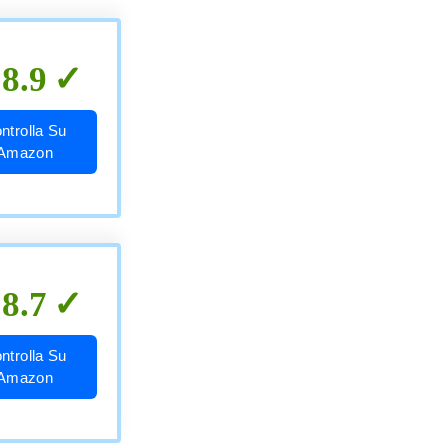
8.9
ntrolla Su
Amazon
8.7
ntrolla Su
Amazon