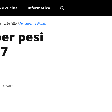
a e cucina
Informatica
nostri lettori.
Per saperne di più.
per pesi
37
a trovare