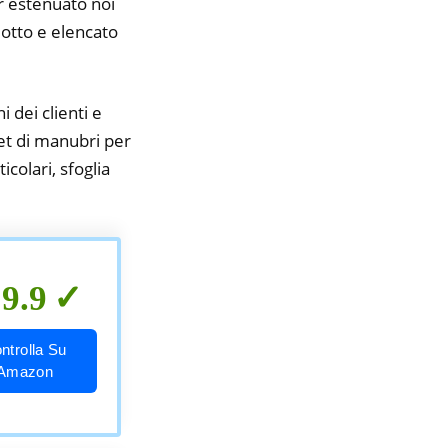
er estenuato noi
idotto e elencato
i dei clienti e
set di manubri per
colari, sfoglia
9.9
ntrolla Su
Amazon