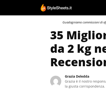
Vai
al
contenuto
Guadagniamo commissioni di affili
35 Miglio
da 2 kg n
Recensio
Grazia Deledda
Grazia è il nostro responsa
la giusta corrispondenza. 