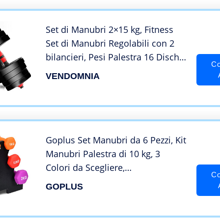
Set di Manubri 2×15 kg, Fitness
Set di Manubri Regolabili con 2
bilancieri, Pesi Palestra 16 Dischi
Co
da 1,25 kg, 1,5kg, 2 kg, 2,5 kg per
VENDOMNIA
l’allenamento a casa, Colore a
Scelta
Goplus Set Manubri da 6 Pezzi, Kit
Manubri Palestra di 10 kg, 3
Colori da Scegliere,
Co
Arancione/Rosso/Viola, 34 x 33 x
GOPLUS
13,5 cm