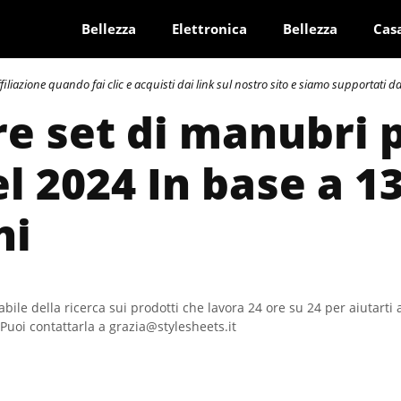
Bellezza
Elettronica
Bellezza
Cas
azione quando fai clic e acquisti dai link sul nostro sito e siamo supportati dai 
re set di manubri 
el 2024 In base a 1
ni
bile della ricerca sui prodotti che lavora 24 ore su 24 per aiutarti 
Puoi contattarla a grazia@stylesheets.it