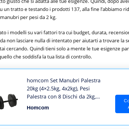
tto giusto che si adatta alle tue esigenze. Quindi, dopo av
su un tratto e testando i prodotti 137, alla fine l’abbiamo r
i manubri per pesi da 2 kg.
to i modelli su vari fattori tra cui budget, durata, recension
 non lasciare nulla di intentato per aiutarti a trovare la 
tai cercando. Quindi tieni solo a mente le tue esigenze parti
 quello che soddisfa la tua lista di controllo.
homcom Set Manubri Palestra
20kg (4×2.5kg, 4x2kg), Pesi
Palestra con 8 Dischi da 2kg,
Co
2.5kg, Փ25mm, per Allenamento a
Homcom
Casa