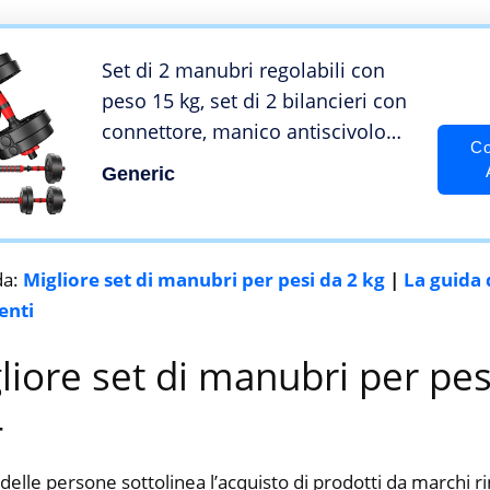
Set di 2 manubri regolabili con
peso 15 kg, set di 2 bilancieri con
connettore, manico antiscivolo
Co
leggero per casa, palestra, ufficio,
Generic
attrezzatura per l’allenamento per
donne/uomini
da:
Migliore set di manubri per pesi da 2 kg
|
La guida 
enti
gliore set di manubri per pes
4
delle persone sottolinea l’acquisto di prodotti da marchi 