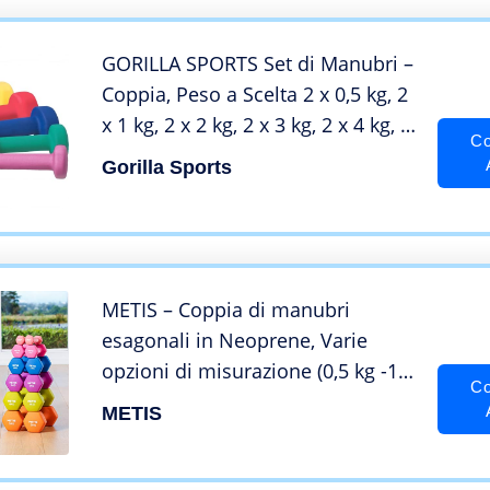
GORILLA SPORTS Set di Manubri –
Coppia, Peso a Scelta 2 x 0,5 kg, 2
x 1 kg, 2 x 2 kg, 2 x 3 kg, 2 x 4 kg, 2
Co
x 5 kg, Rivestimento in Vinile,
Gorilla Sports
Antiscivolo – Manubri Palestra,
Pesi Fitness (Rosso 6KG (2x3KG))
METIS – Coppia di manubri
esagonali in Neoprene, Varie
opzioni di misurazione (0,5 kg -10
Co
kg) Peso per Uso Domestico, 2 kg
METIS