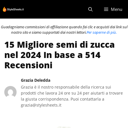
Vai
Menu
al
contenuto
Guadagniamo commissioni di affiliazione quando fai clic e acquisti dai link sul
nostro sito e siamo supportati dai nostri lettori.
Per saperne di più.
15 Migliore semi di zucca
nel 2024 In base a 514
Recensioni
Grazia Deledda
Grazia è il nostro responsabile della ricerca sui
prodotti che lavora 24 ore su 24 per aiutarti a trovare
la giusta corrispondenza. Puoi contattarla a
grazia@stylesheets.it