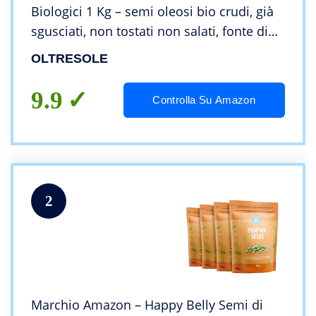
Biologici 1 Kg – semi oleosi bio crudi, già
sgusciati, non tostati non salati, fonte di
proteine, ideali come snack e da utilizzare
OLTRESOLE
negli impasti o nelle insalate
9.9
Controlla Su Amazon
2
Marchio Amazon – Happy Belly Semi di