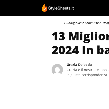
Vai
al
contenuto
Guadagniamo commissioni di affili
13 Miglio
2024 In b
Grazia Deledda
Grazia è il nostro responsa
la giusta corrispondenza. 