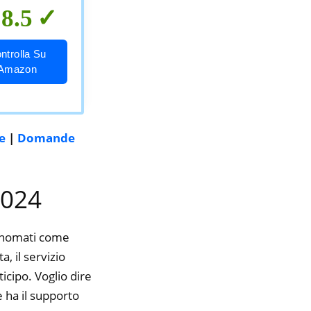
8.5
ntrolla Su
Amazon
e
|
Domande
2024
rinomati come
, il servizio
icipo. Voglio dire
 ha il supporto