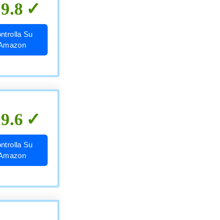
9.8
ntrolla Su
Amazon
9.6
ntrolla Su
Amazon