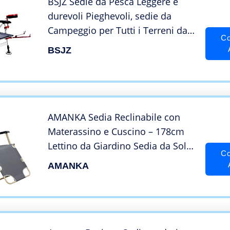
BSJZ Sedie da Pesca Leggere e
durevoli Pieghevoli, sedie da
Campeggio per Tutti i Terreni da
Co
Viaggio con ripiano per
BSJZ
ombrellone, Sedia da Spiaggia
Portatile da Ester
AMANKA Sedia Reclinabile con
Materassino e Cuscino – 178cm
Lettino da Giardino Sedia da Sole
Co
Grigio
AMANKA