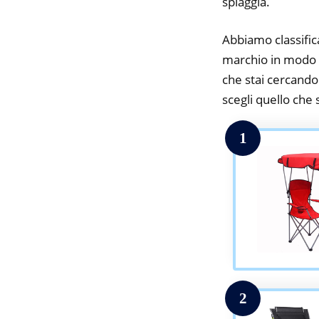
spiaggia.
Abbiamo classifica
marchio in modo da
che stai cercando.
scegli quello che s
1
2