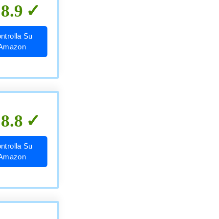
8.9
ntrolla Su
Amazon
8.8
ntrolla Su
Amazon