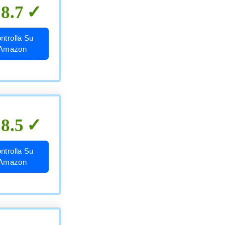
8.7
ntrolla Su
Amazon
8.5
ntrolla Su
Amazon