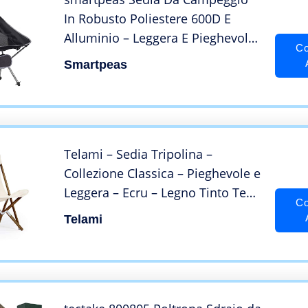
In Robusto Poliestere 600D E
Alluminio – Leggera E Pieghevole
Co
– Accessorio Da Campeggio Con
Smartpeas
Tasche Laterali + Tappetino Da
Spiaggia & Borsa Da Trasporto
Telami – Sedia Tripolina –
Collezione Classica – Pieghevole e
Leggera – Ecru – Legno Tinto Teak
Co
– Made in Italy – Mobili da
Telami
Esterno – Alta qualità – Legno di
Frassino -69 x 106 x 83 cm