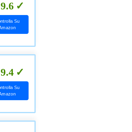
9.6
ntrolla Su
Amazon
9.4
ntrolla Su
Amazon