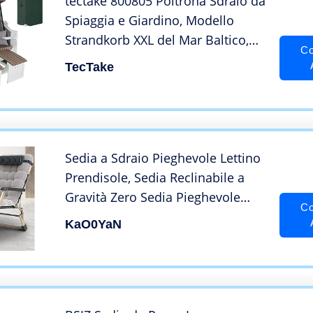
tectake 800805 Poltrona Sdraio da
Spiaggia e Giardino, Modello
Strandkorb XXL del Mar Baltico,
Co
Robusto Involucro Protettivo, 4x
TecTake
Cuscini, Nuovo (Multicolore)
Sedia a Sdraio Pieghevole Lettino
Prendisole, Sedia Reclinabile a
Gravità Zero Sedia Pieghevole
Co
Siesta Sedia da Spiaggia Pausa
KaO0YaN
Pranzo Lettino, Lettini Regolabili
Poltrona,Champagne + cotone
perlato