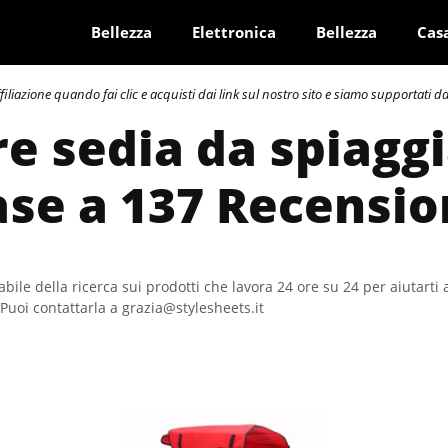
Bellezza
Elettronica
Bellezza
Cas
azione quando fai clic e acquisti dai link sul nostro sito e siamo supportati dai 
re sedia da spiaggi
ase a 137 Recensio
bile della ricerca sui prodotti che lavora 24 ore su 24 per aiutarti 
Puoi contattarla a grazia@stylesheets.it