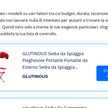
to i modelli su vari fattori tra cui budget, durata, recension
 non lasciare nulla di intentato per aiutarti a trovare la s
 Quindi tieni solo a mente le tue esigenze particolari, sfogli
oddisfa la tua lista di controllo.
GLUTINOUS Sedia da Spiaggia
Pieghevole Portatile Portatile da
Esterno Sedia da Spiaggia
Co
Pieghevole Sedia a Riposo con
GLUTINOUS
ombrellone (Color : A, Size :
Small)
smartpeas Sedia Da Campeggio