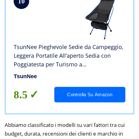
10
TsunNee Pieghevole Sedie da Campeggio,
Leggera Portatile All’aperto Sedia con
Poggiatesta per Turismo a
Piedi/Picnic/Spiaggia/Backpacking/Viaggio
TsunNee
/BBQ/Giardino/Pesca
8.5
Controlla Su Amazon
Abbiamo classificato i modelli su vari fattori tra cui
budget, durata, recensioni dei clienti e marchio in