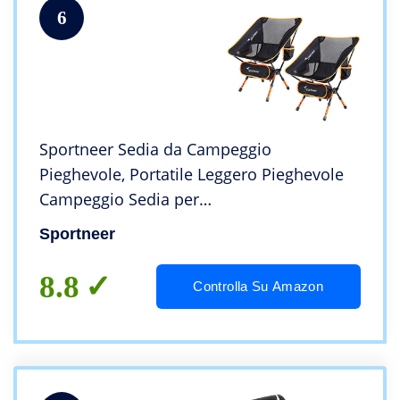
6
Sportneer Sedia da Campeggio
Pieghevole, Portatile Leggero Pieghevole
Campeggio Sedia per
Backpacking/Trekking/Picnic/Pesca/Spiagg
Sportneer
ia/Giardino (carico di Peso 158 kg), Set da
2
8.8
Controlla Su Amazon