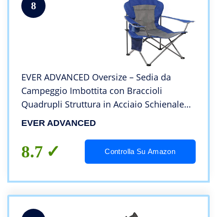
8
EVER ADVANCED Oversize – Sedia da
Campeggio Imbottita con Braccioli
Quadrupli Struttura in Acciaio Schienale
Alto Pieghevole con Portabicchieri Laterali
EVER ADVANCED
Supporto Resistente 136 kg Blu
8.7
Controlla Su Amazon