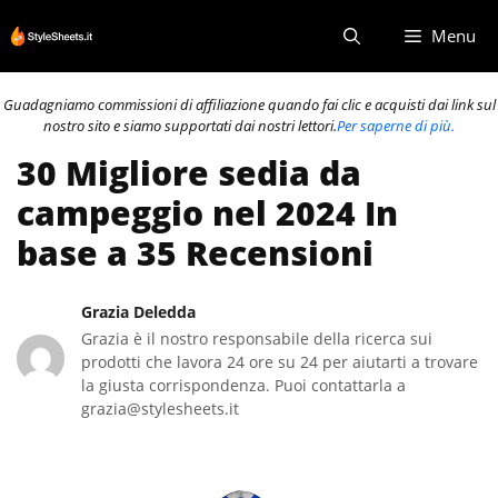
Vai
Menu
al
contenuto
Guadagniamo commissioni di affiliazione quando fai clic e acquisti dai link sul
nostro sito e siamo supportati dai nostri lettori.
Per saperne di più.
30 Migliore sedia da
campeggio nel 2024 In
base a 35 Recensioni
Grazia Deledda
Grazia è il nostro responsabile della ricerca sui
prodotti che lavora 24 ore su 24 per aiutarti a trovare
la giusta corrispondenza. Puoi contattarla a
grazia@stylesheets.it