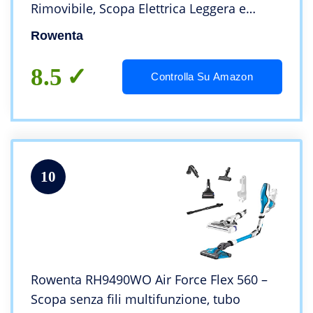
Rimovibile, Scopa Elettrica Leggera e
Compatta Multisuperficie con Spazzola
Rowenta
Divano, Aspirapolvere Senza Sacco
Autonomia 40 Min
8.5
Controlla Su Amazon
10
Rowenta RH9490WO Air Force Flex 560 –
Scopa senza fili multifunzione, tubo