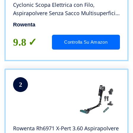
Cyclonic Scopa Elettrica con Filo,
Aspirapolvere Senza Sacco Multisuperficie
con Tecnologia Ciclonica, Motore Effitech,
Rowenta
Potenza 750 W, Capacità 0.9 L, 77 dB(A)
9.8
Controlla Su Amazon
2
Rowenta Rh6971 X-Pert 3.60 Aspirapolvere