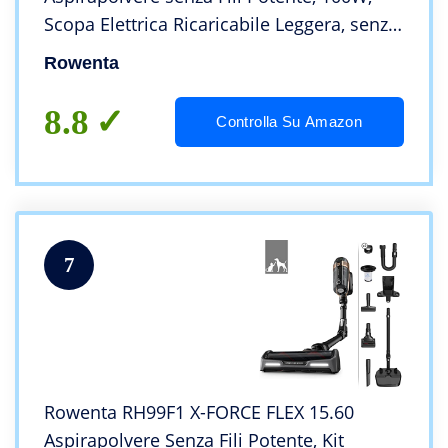
Scopa Elettrica Ricaricabile Leggera, senza
Sacco Multisuperficie, Autonomia 45 Min,
Rowenta
Luci Led, Viola
8.8
Controlla Su Amazon
7
Rowenta RH99F1 X-FORCE FLEX 15.60
Aspirapolvere Senza Fili Potente, Kit