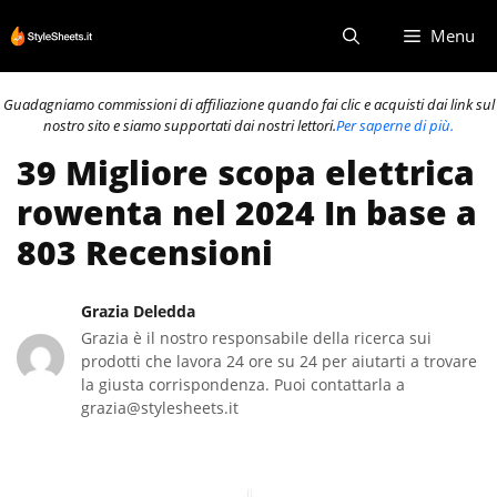
Vai
Menu
al
contenuto
Guadagniamo commissioni di affiliazione quando fai clic e acquisti dai link sul
nostro sito e siamo supportati dai nostri lettori.
Per saperne di più.
39 Migliore scopa elettrica
rowenta nel 2024 In base a
803 Recensioni
Grazia Deledda
Grazia è il nostro responsabile della ricerca sui
prodotti che lavora 24 ore su 24 per aiutarti a trovare
la giusta corrispondenza. Puoi contattarla a
grazia@stylesheets.it