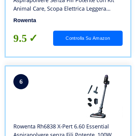
Aspirapolvere Senza Fili Potente con Kit
Animal Care, Scopa Elettrica Leggera
Multisuperficie, Tecnologia Flex, 3
Rowenta
Modalità, Autonomia 45 Min, Luce LED
9.5
Controlla Su Amazon
6
Rowenta Rh6838 X-Pert 6.60 Essential
Aspirapolvere senza Fili Potente, 100W,