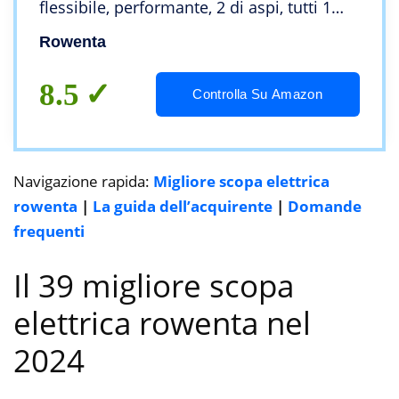
flessibile, performante, 2 di aspi, tutti 1
testina Aqua Aspire e lava i pavimenti duri,
Rowenta
simultaneamente, blu e grigio
8.5
Controlla Su Amazon
Navigazione rapida:
Migliore scopa elettrica
rowenta
|
La guida dell’acquirente
|
Domande
frequenti
Il 39 migliore scopa
elettrica rowenta nel
2024