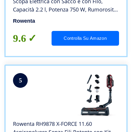
Scopa Elettrica con Sacco e con Filo,
Capacità 2.2 l, Potenza 750 W, Rumorosità
77 dB, Bianco
Rowenta
9.6
Controlla Su Amazon
5
Rowenta RH9878 X-FORCE 11.60