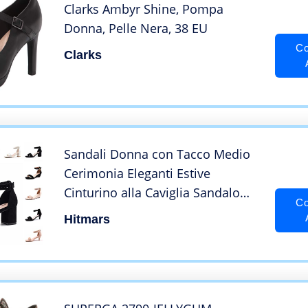
Clarks Ambyr Shine, Pompa
Donna, Pelle Nera, 38 EU
Co
Clarks
Sandali Donna con Tacco Medio
Cerimonia Eleganti Estive
Cinturino alla Caviglia Sandalo
Co
Scarpe Zeppa Donna Punta
Hitmars
Aperta Blocco 6CM 1 Nero Taglia
38