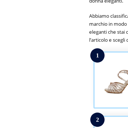
donna eleganti.
Abbiamo classifica
marchio in modo d
eleganti che stai 
l’articolo e scegli
1
2