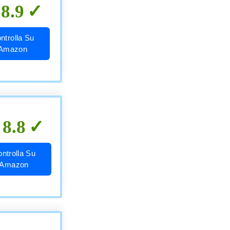
8.9
ntrolla Su
Amazon
8.8
ntrolla Su
Amazon