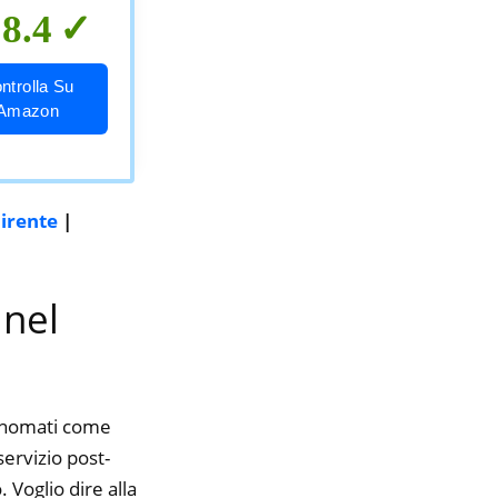
8.4
ntrolla Su
Amazon
uirente
|
 nel
rinomati come
servizio post-
 Voglio dire alla