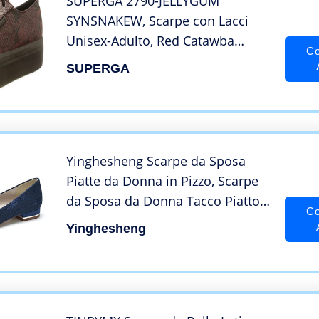
SUPERGA 2790-JELLYGUM
SYNSNAKEW, Scarpe con Lacci
Unisex-Adulto, Red Catawba
Co
Grape, 38 EU
SUPERGA
Yinghesheng Scarpe da Sposa
Piatte da Donna in Pizzo, Scarpe
da Sposa da Donna Tacco Piatto
Co
Punta Tonda Elegante Mocassino
Yinghesheng
da Sposa in Pizzo per Feste,Navy
Blue,42EU/9UK