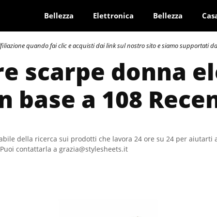
Bellezza
Elettronica
Bellezza
Cas
azione quando fai clic e acquisti dai link sul nostro sito e siamo supportati dai 
re scarpe donna e
In base a 108 Rece
bile della ricerca sui prodotti che lavora 24 ore su 24 per aiutarti 
Puoi contattarla a grazia@stylesheets.it