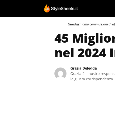
Vai
al
contenuto
Guadagniamo commissioni di affili
45 Miglio
nel 2024 
Grazia Deledda
Grazia è il nostro responsa
la giusta corrispondenza. 