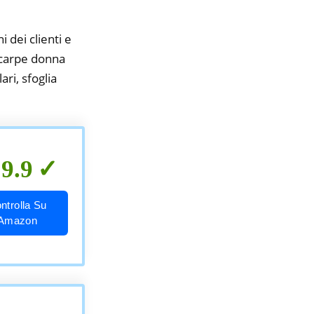
i dei clienti e
 scarpe donna
ri, sfoglia
9.9
ntrolla Su
Amazon