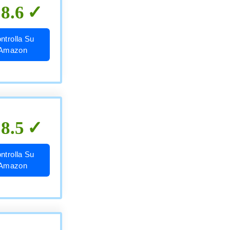
8.6
ntrolla Su
Amazon
8.5
ntrolla Su
Amazon