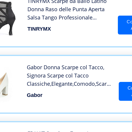
TINRYMX Scarpe da Ballo Latino
Donna Raso delle Punta Aperta
Salsa Tango Professionale
Co
Ballroom Scarpe da Ballo,YCL445-
TINRYMX
Nero-7.5cm,41 EU
Gabor Donna Scarpe col Tacco,
Signora Scarpe col Tacco
Classiche,Elegante,Comodo,Scarpe
Co
Business,Scarpe del
Gabor
Tribunale,Grigio (Light Grey),39 EU
/ 6 UK