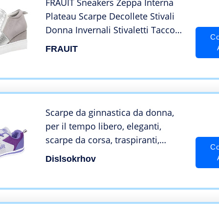
FRAUIT Sneakers Zeppa Interna
Plateau Scarpe Decollete Stivali
Donna Invernali Stivaletti Tacco
Co
Ragazza Boots Scarponcini Pelle
FRAUIT
Invernale Eleganti Stivaletto Alto
Scarpe Antinfortunistiche Leggere
Scarpe da ginnastica da donna,
per il tempo libero, eleganti,
scarpe da corsa, traspiranti,
Co
morbide, invernali, da corsa, per il
Dislsokrhov
fitness, comode, leggere, da
trekking, da tennis, Lilla, 41 EU