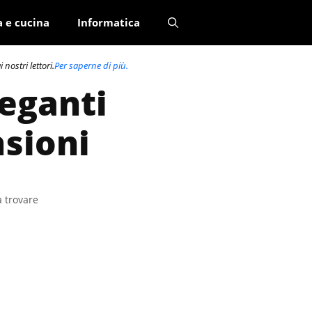
a e cucina
Informatica
nostri lettori.
Per saperne di più.
leganti
nsioni
a trovare