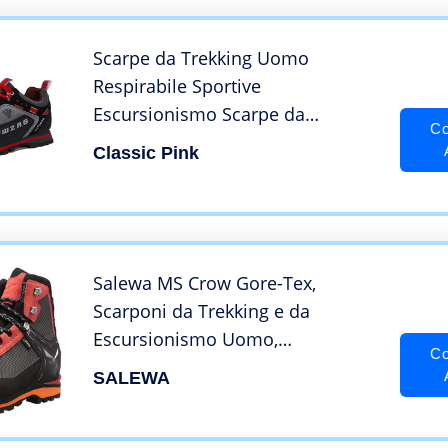
Scarpe da Trekking Uomo
Respirabile Sportive
Escursionismo Scarpe da
Co
Montagna Sneakers Passeggiata
Classic Pink
Rosso 46 EU
Salewa MS Crow Gore-Tex,
Scarponi da Trekking e da
Escursionismo Uomo,
Co
Nero/Papavero (0935), 44 EU
SALEWA