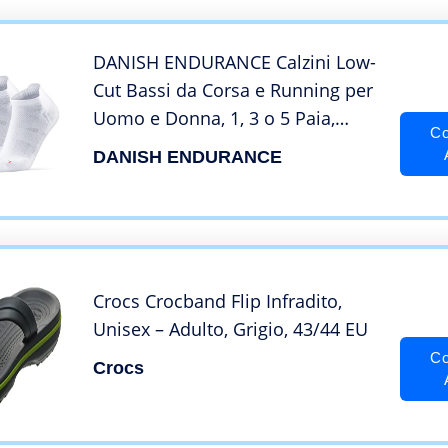
DANISH ENDURANCE Calzini Low-
Cut Bassi da Corsa e Running per
Uomo e Donna, 1, 3 o 5 Paia,
Co
Calze Anti-Vescica per Sport,
DANISH ENDURANCE
Scarpe da Ginnastica, Nere,
Bianche, Blu, Grigie (3 x Bianco,
EU 43-47)
Crocs Crocband Flip Infradito,
Unisex – Adulto, Grigio, 43/44 EU
Co
Crocs