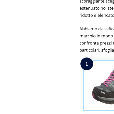
scoraggiante scegl
estenuato noi stes
ridotto e elencat
Abbiamo classifica
marchio in modo da
confronta prezzi 
particolari, sfogli
1