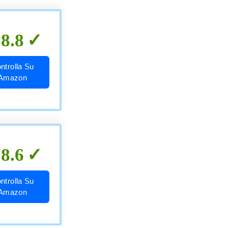
8.8
ntrolla Su
Amazon
8.6
ntrolla Su
Amazon