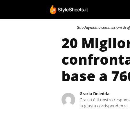
Vai
al
contenuto
Guadagniamo commissioni di affili
20 Miglio
confronta
base a 76
Grazia Deledda
Grazia è il nostro responsa
la giusta corrispondenza. 