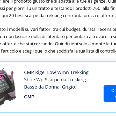
iere il prodotto giusto che si adatta alle tue esigenze. Qu
si per giorni su un tratto e testando i prodotti 760, alla fi
o qui 20 best scarpe da trekking confronta prezzi e offerte.
to i modelli su vari fattori tra cui budget, durata, recension
 non lasciare nulla di intentato per aiutarti a trovare la 
e offerte che stai cercando. Quindi tieni solo a mente le t
a l’articolo e scegli quello che soddisfa la tua lista di controll
CMP Rigel Low Wmn Trekking
Shoe Wp Scarpe da Trekking
Basse da Donna, Grigio
Co
(Grey/Fuxia/Ice), 39 EU
CMP