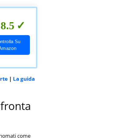
8.5
ntrolla Su
Amazon
rte
|
La guida
nfronta
rinomati come