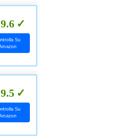
9.6
ntrolla Su
Amazon
9.5
ntrolla Su
Amazon