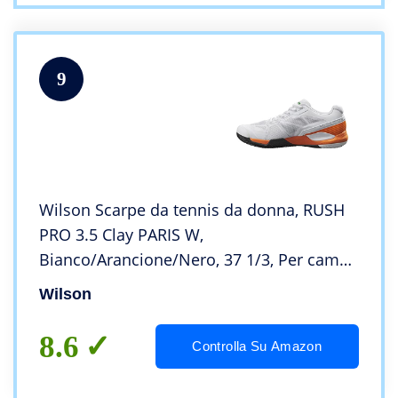
9
Wilson Scarpe da tennis da donna, RUSH
PRO 3.5 Clay PARIS W,
Bianco/Arancione/Nero, 37 1/3, Per campi
in terra battuta, Per tutti i tipi di giocatori,
Wilson
WRS327840E045
8.6
Controlla Su Amazon