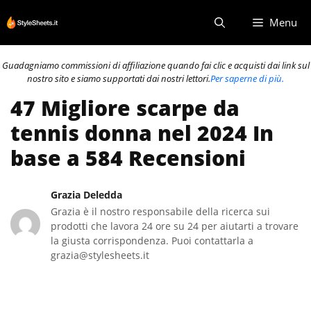
Vai
Menu
al
contenuto
Guadagniamo commissioni di affiliazione quando fai clic e acquisti dai link sul
nostro sito e siamo supportati dai nostri lettori.
Per saperne di più.
47 Migliore scarpe da
tennis donna nel 2024 In
base a 584 Recensioni
Grazia Deledda
Grazia è il nostro responsabile della ricerca sui
prodotti che lavora 24 ore su 24 per aiutarti a trovare
la giusta corrispondenza. Puoi contattarla a
grazia@stylesheets.it