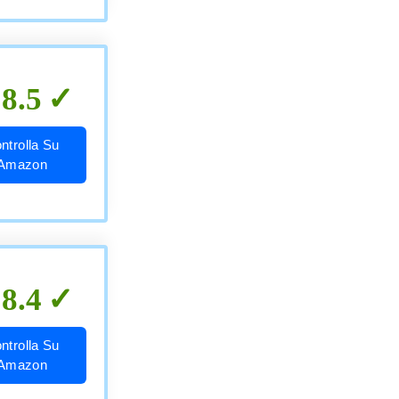
8.5
ntrolla Su
Amazon
8.4
ntrolla Su
Amazon