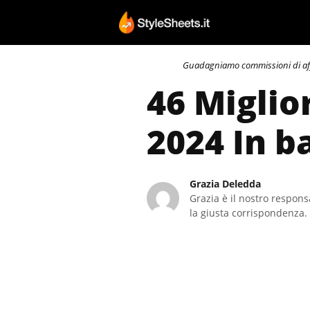
Vai
al
contenuto
Guadagniamo commissioni di affili
46 Miglio
2024 In b
Grazia Deledda
Grazia è il nostro responsa
la giusta corrispondenza. 