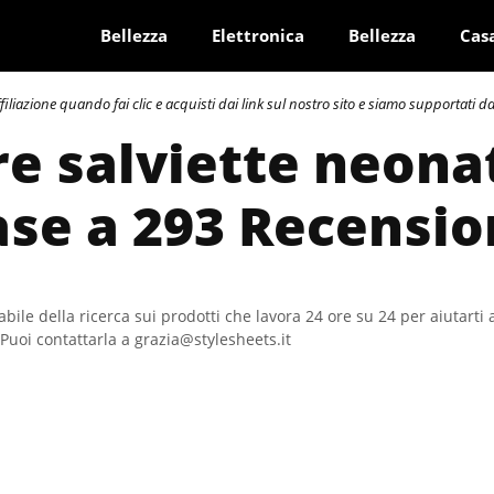
Bellezza
Elettronica
Bellezza
Cas
azione quando fai clic e acquisti dai link sul nostro sito e siamo supportati dai 
re salviette neona
ase a 293 Recensio
bile della ricerca sui prodotti che lavora 24 ore su 24 per aiutarti 
Puoi contattarla a grazia@stylesheets.it