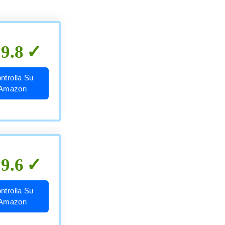
9.8
ntrolla Su
Amazon
9.6
ntrolla Su
Amazon