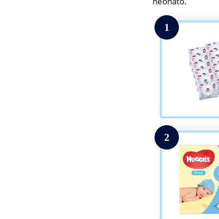
neonato.
1
2