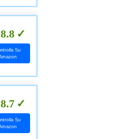
8.8
ntrolla Su
Amazon
8.7
ntrolla Su
Amazon