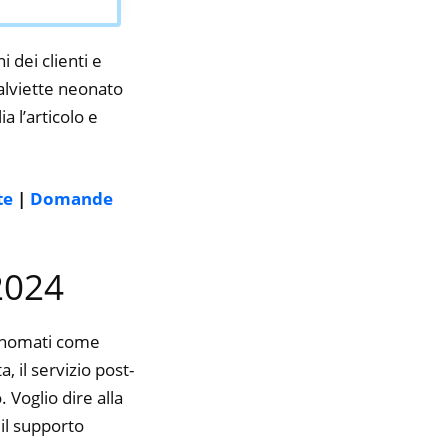
i dei clienti e
salviette neonato
a l’articolo e
te
|
Domande
 2024
rinomati come
 il servizio post-
 Voglio dire alla
il supporto