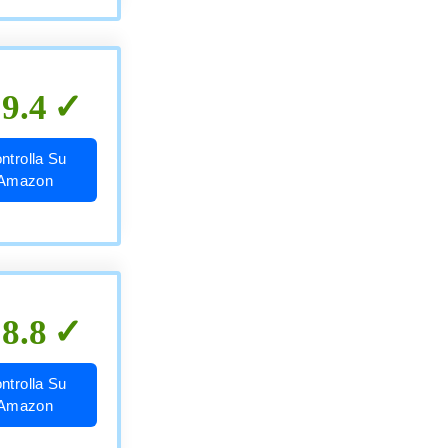
9.4
ntrolla Su
Amazon
8.8
ntrolla Su
Amazon