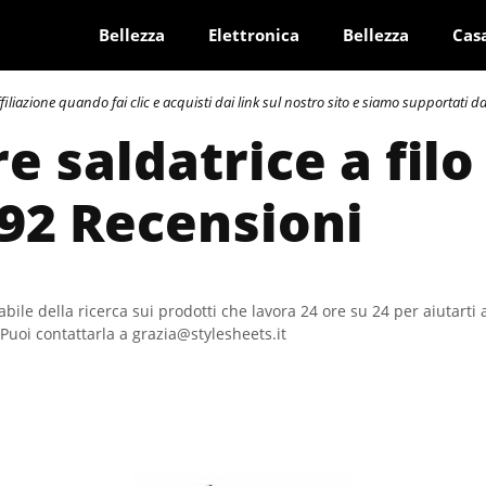
Bellezza
Elettronica
Bellezza
Cas
azione quando fai clic e acquisti dai link sul nostro sito e siamo supportati dai 
e saldatrice a filo
 92 Recensioni
bile della ricerca sui prodotti che lavora 24 ore su 24 per aiutarti 
Puoi contattarla a grazia@stylesheets.it