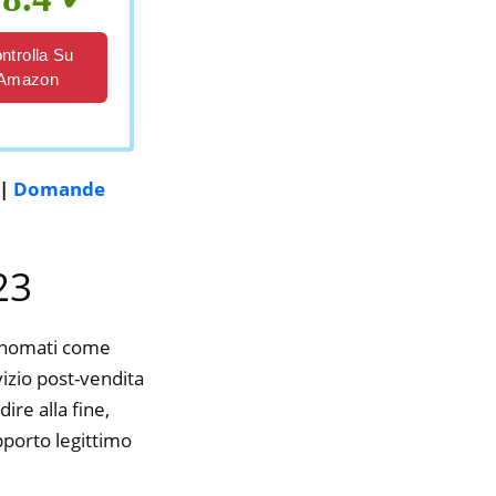
ntrolla Su
Amazon
|
Domande
23
rinomati come
vizio post-vendita
ire alla fine,
pporto legittimo