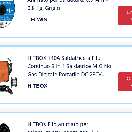
0.8 Kg, Grigio
Co
TELWIN
HITBOX 140A Saldatrice a Filo
Continuo 3 in 1 Saldatrice MIG No
Gas Digitale Portatile DC 230V
Co
con Universale MMA MAG LIFT
HITBOX
TIG, Include torcia e filo animato
da 0,8 mm
HITBOX Filo animato per