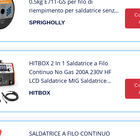
0.5kg E71T-GS per filo di
riempimento per saldatrice senza
Co
saldatrice a gas Saldatrice MIG
SPRIGHOLLY
HITBOX 2 In 1 Saldatrice a Filo
Continuo No Gas 200A 230V HF
LCD Saldatrice MIG Saldatrice
Co
Inverter con Torcia Split 2M
HITBOX
(HBM200)
SALDATRICE A FILO CONTINUO