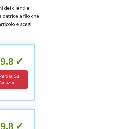
i dei clienti e
ldatrice a filo che
rticolo e scegli
9.8
ntrolla Su
Amazon
9.8