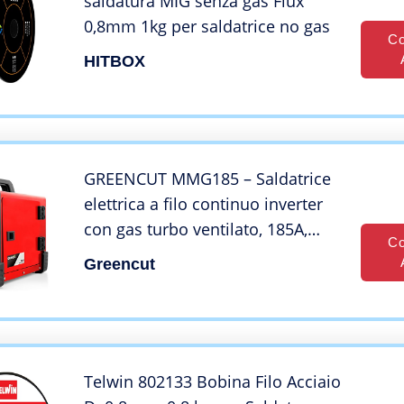
saldatura MIG senza gas Flux
0,8mm 1kg per saldatrice no gas
Co
HITBOX
GREENCUT MMG185 – Saldatrice
elettrica a filo continuo inverter
con gas turbo ventilato, 185A,
Co
potenza regolabile, con
Greencut
tecnologia iGBT, saldatrice
portatile
Telwin 802133 Bobina Filo Acciaio