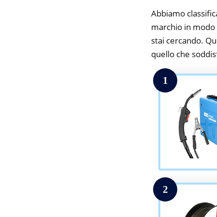
Abbiamo classifica
marchio in modo da
stai cercando. Qui
quello che soddisfa
1
2