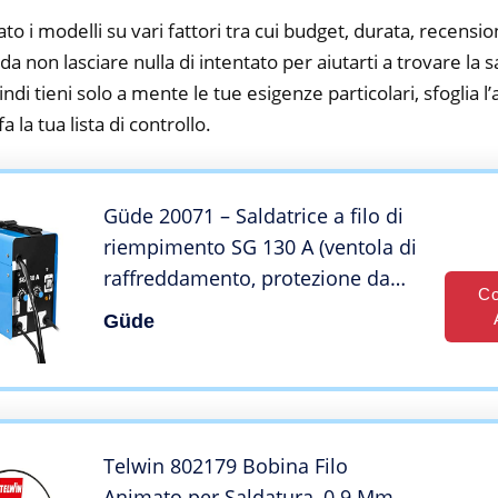
to i modelli su vari fattori tra cui budget, durata, recension
 non lasciare nulla di intentato per aiutarti a trovare la sa
ndi tieni solo a mente le tue esigenze particolari, sfoglia l’a
 la tua lista di controllo.
Güde 20071 – Saldatrice a filo di
riempimento SG 130 A (ventola di
raffreddamento, protezione da
Co
sovraccarico, cavo di massa con
Güde
morsetto di massa)
Telwin 802179 Bobina Filo
Animato per Saldatura, 0.9 Mm –