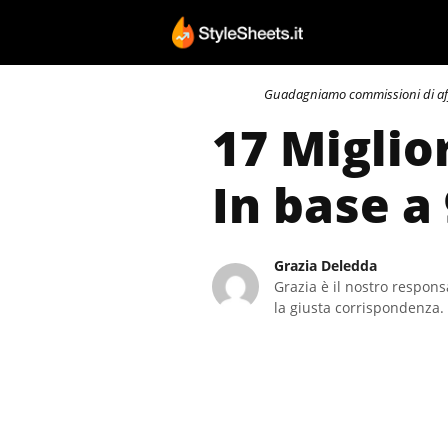
Vai
al
contenuto
Guadagniamo commissioni di affili
17 Miglior
In base a
Grazia Deledda
Grazia è il nostro responsa
la giusta corrispondenza. 