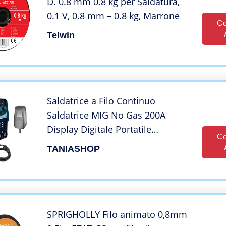
D. 0.8 mm 0.8 kg per Saldatura,
0.1 V, 0.8 mm – 0.8 kg, Marrone
Co
Telwin
Saldatrice a Filo Continuo
Saldatrice MIG No Gas 200A
Display Digitale Portatile
Co
Multifunzione Saldatura MIG
TANIASHOP
MMA IGBT Inverter Include torcia
e filo animato da 0.8mm 1KG
SPRIGHOLLY Filo animato 0,8mm