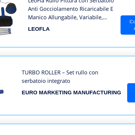
LeoFla Rullo Pittura con Serbatoio
Anti Gocciolamento Ricaricabile E
Manico Allungabile, Variabile,
Co
Media
LEOFLA
TURBO ROLLER – Set rullo con
serbatoio integrato
EURO MARKETING MANUFACTURING