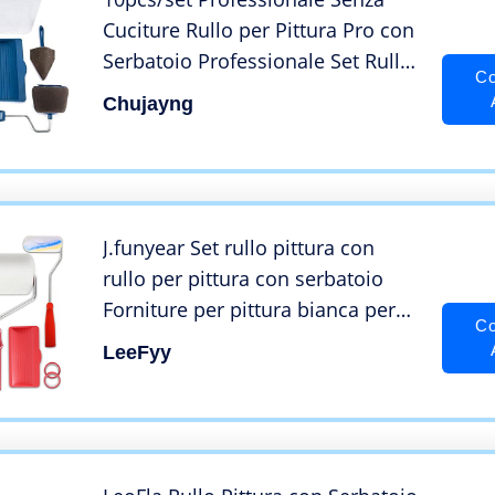
Cuciture Rullo per Pittura Pro con
Serbatoio Professionale Set Rulli
Co
per Vernice antigoccia Trasforma
Chujayng
la stanza in pochi minuti
J.funyear Set rullo pittura con
rullo per pittura con serbatoio
Forniture per pittura bianca per
Co
interni, nessuna preparazione,
LeeFyy
nessun disordine, pittura in pochi
minuti (12 pezzi)