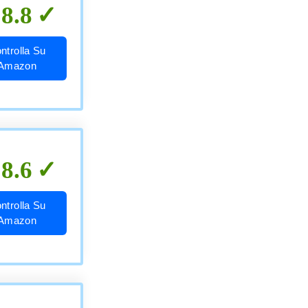
8.8
ntrolla Su
Amazon
8.6
ntrolla Su
Amazon