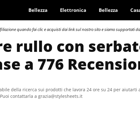
Bellezza
Elettronica
Bellezza
Cas
azione quando fai clic e acquisti dai link sul nostro sito e siamo supportati dai 
re rullo con serbat
ase a 776 Recensio
bile della ricerca sui prodotti che lavora 24 ore su 24 per aiutarti 
Puoi contattarla a grazia@stylesheets.it