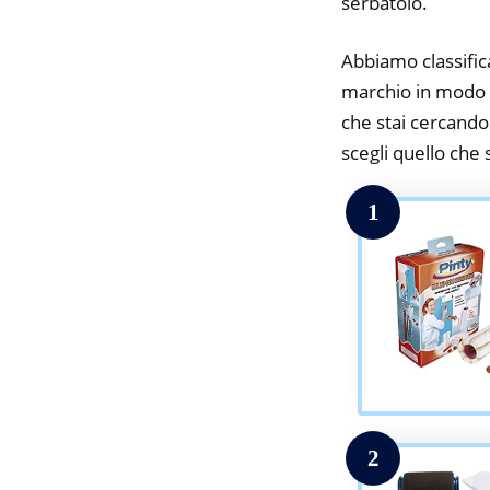
serbatoio.
Abbiamo classifica
marchio in modo da
che stai cercando.
scegli quello che s
1
2