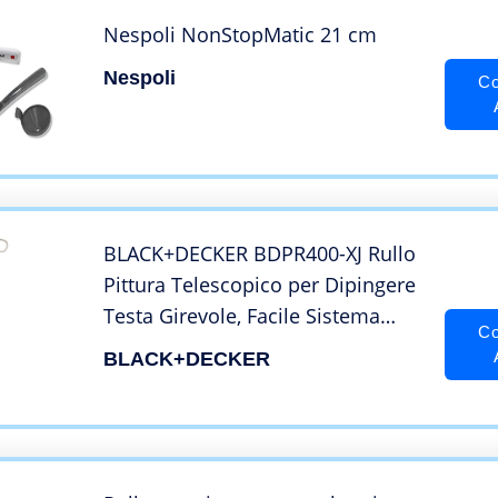
Nespoli NonStopMatic 21 cm
Nespoli
Co
BLACK+DECKER BDPR400-XJ Rullo
Pittura Telescopico per Dipingere
Testa Girevole, Facile Sistema
Co
Serbatoio di Ricarica, Lunghezza
BLACK+DECKER
Adattabile, Spruzzo Costante e
Preciso