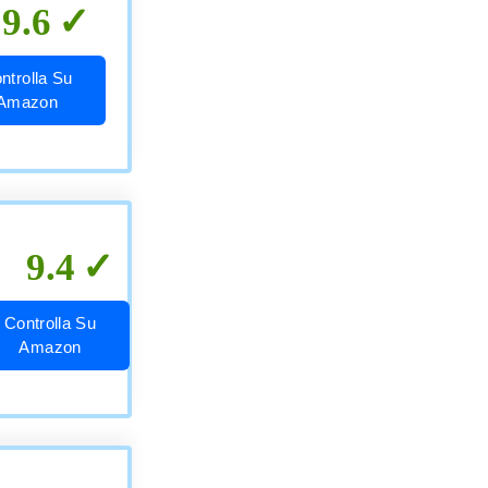
9.6
ntrolla Su
Amazon
9.4
Controlla Su
Amazon