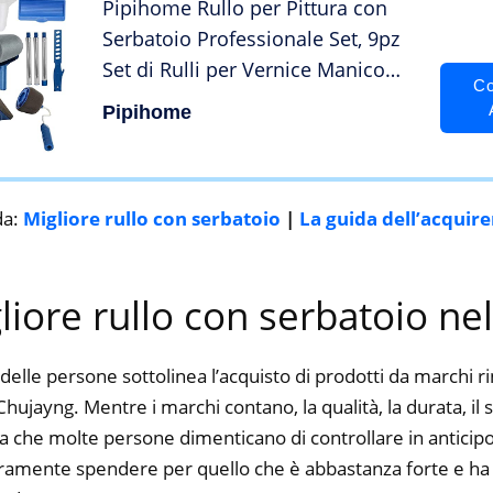
Pipihome Rullo per Pittura con
Serbatoio Professionale Set, 9pz
Set di Rulli per Vernice Manico
Co
Allungabile Pittura a Rullo Senza
Pipihome
Cuciture Per Tinteggiare
Decorazioni Casa Giardino Ufficio
da:
Migliore rullo con serbatoio
|
La guida dell’acquir
gliore rullo con serbatoio ne
delle persone sottolinea l’acquisto di prodotti da marchi 
hujayng. Mentre i marchi contano, la qualità, la durata, il s
a che molte persone dimenticano di controllare in anticipo.
curamente spendere per quello che è abbastanza forte e ha 