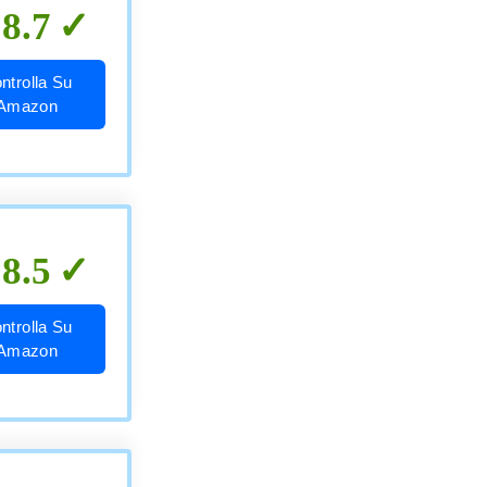
8.7
ntrolla Su
Amazon
8.5
ntrolla Su
Amazon