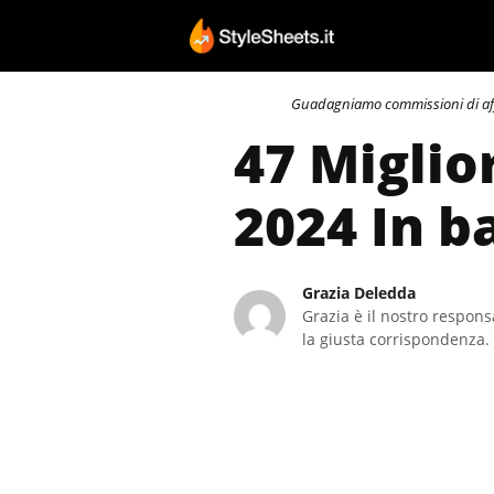
Vai
al
contenuto
Guadagniamo commissioni di affili
47 Miglio
2024 In b
Grazia Deledda
Grazia è il nostro responsa
la giusta corrispondenza. 