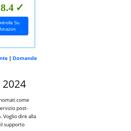
8.4
ntrolla Su
Amazon
ente
|
Domande
l 2024
rinomati come
ervizio post-
 Voglio dire alla
il supporto