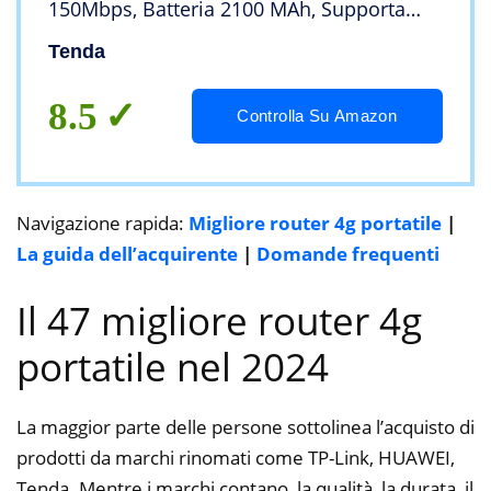
150Mbps, Batteria 2100 MAh, Supporta
l’alimentazione della porta USB, Nessuna
Tenda
Configurazione Richiesta, Schermo a
Colori
8.5
Controlla Su Amazon
Navigazione rapida:
Migliore router 4g portatile
|
La guida dell’acquirente
|
Domande frequenti
Il 47 migliore router 4g
portatile nel 2024
La maggior parte delle persone sottolinea l’acquisto di
prodotti da marchi rinomati come TP-Link, HUAWEI,
Tenda. Mentre i marchi contano, la qualità, la durata, il