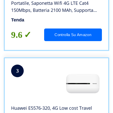
Portatile, Saponetta Wifi 4G LTE Cat4
150Mbps, Batteria 2100 MAh, Supporta
l’alimentazione della porta USB, Nessuna
Tenda
Configurazione Richiesta, Schermo a
Colori
9.6
Controlla Su Amazon
3
Huawei E5576-320, 4G Low cost Travel