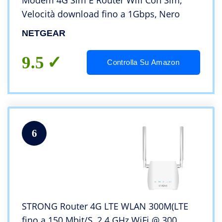
Modem 4G Sim E Router Wifi Con Sim,
Velocità download fino a 1Gbps, ‎Nero
NETGEAR
9.5
Controlla Su Amazon
6
STRONG Router 4G LTE WLAN 300M(LTE
fino a 150 Mbit/S, 2.4 GHz WiFi @ 300