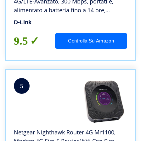
4G/LTE-Avanzato, 300 Mbps, portatile,
alimentato a batteria fino a 14 ore,
wireless AC1200 dual-band, sbloccato
D-Link
9.5
Controlla Su Amazon
5
Netgear Nighthawk Router 4G Mr1100,