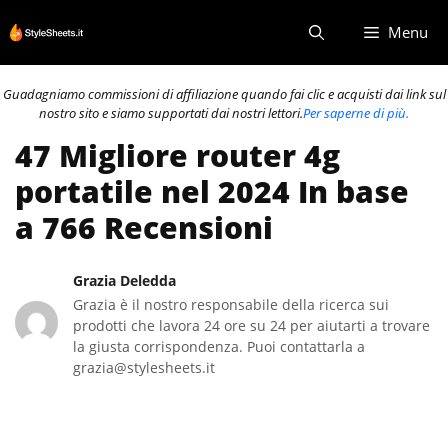
Vai
Menu
al
contenuto
Guadagniamo commissioni di affiliazione quando fai clic e acquisti dai link sul
nostro sito e siamo supportati dai nostri lettori.
Per saperne di più.
47 Migliore router 4g
portatile nel 2024 In base
a 766 Recensioni
Grazia Deledda
Grazia è il nostro responsabile della ricerca sui
prodotti che lavora 24 ore su 24 per aiutarti a trovare
la giusta corrispondenza. Puoi contattarla a
grazia@stylesheets.it