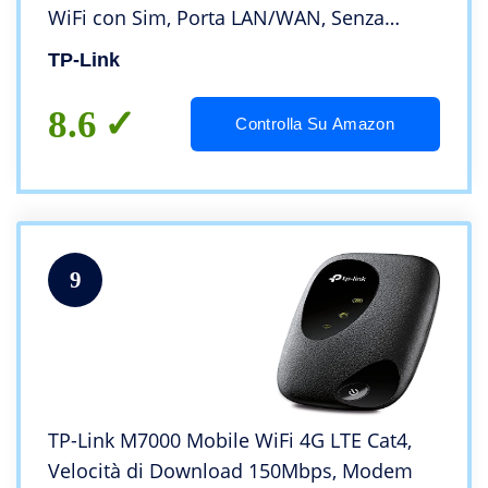
WiFi con Sim, Porta LAN/WAN, Senza
Configurazione, Antenne Staccabili,
TP-Link
Modem 4G Sim, Parental Control, Rete
Ospiti, QoS
8.6
Controlla Su Amazon
9
TP-Link M7000 Mobile WiFi 4G LTE Cat4,
Velocità di Download 150Mbps, Modem