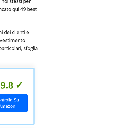
 noi stessi per
encato qui 49 best
i dei clienti e
rivestimento
rticolari, sfoglia
9.8
ntrolla Su
Amazon