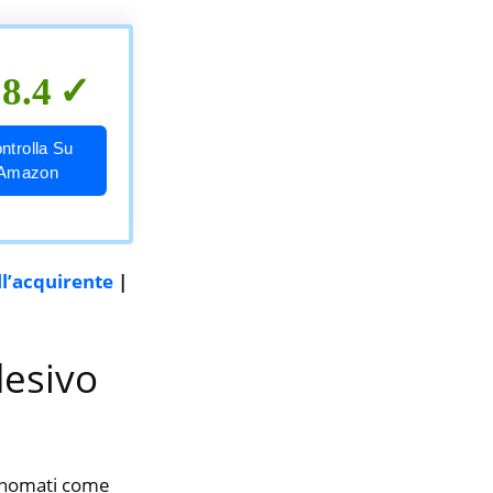
8.4
ntrolla Su
Amazon
ll’acquirente
|
desivo
rinomati come