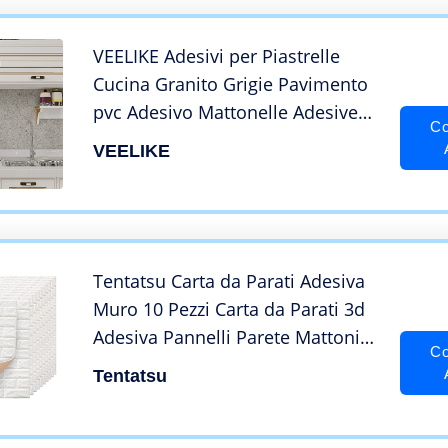
VEELIKE Adesivi per Piastrelle
Cucina Granito Grigie Pavimento
pvc Adesivo Mattonelle Adesive
Co
Cucina Paraschizzi Parete pvc
VEELIKE
Adesivo Pavimento Rivestimento
Pellicola Adesiva Muro 30cm x
30cm 24 Pezzi
Tentatsu Carta da Parati Adesiva
Muro 10 Pezzi Carta da Parati 3d
Adesiva Pannelli Parete Mattoni
Co
Pannello Mattone Decorativi 3d
Tentatsu
per Parete Adesivi paretiper per
Cucina Soggiorno Bagno 77 x 70