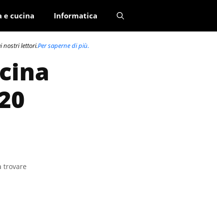
a e cucina
Informatica
nostri lettori.
Per saperne di più.
ucina
120
a trovare