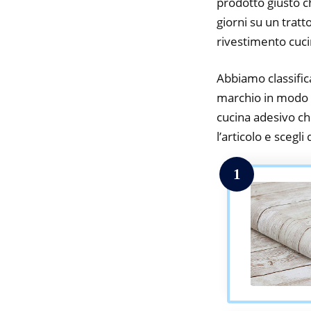
prodotto giusto c
giorni su un tratt
rivestimento cuci
Abbiamo classifica
marchio in modo da
cucina adesivo che
l’articolo e scegli
1