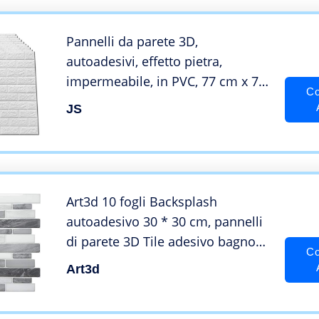
cm
Pannelli da parete 3D,
autoadesivi, effetto pietra,
impermeabile, in PVC, 77 cm x 70
Co
cm (10, bianco)
JS
Art3d 10 fogli Backsplash
autoadesivo 30 * 30 cm, pannelli
di parete 3D Tile adesivo bagno
Co
cucina Deco Grey Marble
Art3d