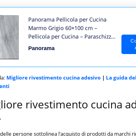
Panorama Pellicola per Cucina
Marmo Grigio 60×100 cm –
Pellicola per Cucina – Paraschizzi
Co
Cucina Adesivo Per Muro –
Panorama
Pannello Cucina – Adesivo da
Parete Cucina – Pannelli Copri
Parete
da:
Migliore rivestimento cucina adesivo
|
La guida de
enti
gliore rivestimento cucina a
4
delle persone sottolinea l’acquisto di prodotti da marchi 