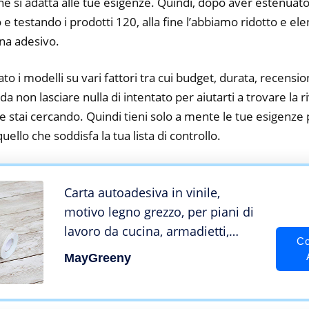
he si adatta alle tue esigenze. Quindi, dopo aver estenuato
o e testando i prodotti 120, alla fine l’abbiamo ridotto e el
na adesivo.
to i modelli su vari fattori tra cui budget, durata, recension
 non lasciare nulla di intentato per aiutarti a trovare la 
 stai cercando. Quindi tieni solo a mente le tue esigenze pa
 quello che soddisfa la tua lista di controllo.
Carta autoadesiva in vinile,
motivo legno grezzo, per piani di
lavoro da cucina, armadietti,
Co
cassetti, mobili, pareti (45 cm x
MayGreeny
10 m, marrone chiaro)