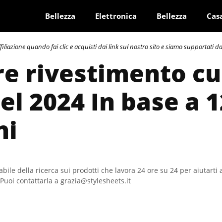
Bellezza
Elettronica
Bellezza
Cas
azione quando fai clic e acquisti dai link sul nostro sito e siamo supportati dai 
re rivestimento c
el 2024 In base a 
ni
bile della ricerca sui prodotti che lavora 24 ore su 24 per aiutarti 
Puoi contattarla a grazia@stylesheets.it