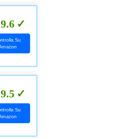
9.6
ntrolla Su
Amazon
9.5
ntrolla Su
Amazon