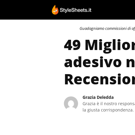
Vai
al
contenuto
Guadagniamo commissioni di affili
49 Miglio
adesivo n
Recensio
Grazia Deledda
Grazia è il nostro responsa
la giusta corrispondenza. 