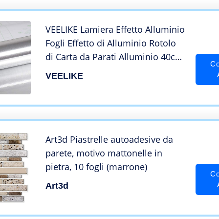
VEELIKE Lamiera Effetto Alluminio
Fogli Effetto di Alluminio Rotolo
di Carta da Parati Alluminio 40cm
Co
x 300cm Top Cucina Laminato
VEELIKE
Pellicola Protettiva Autoadesiva
Rivestimento Cucina Pellicole
Adesive
Art3d Piastrelle autoadesive da
parete, motivo mattonelle in
pietra, 10 fogli (marrone)
Co
Art3d