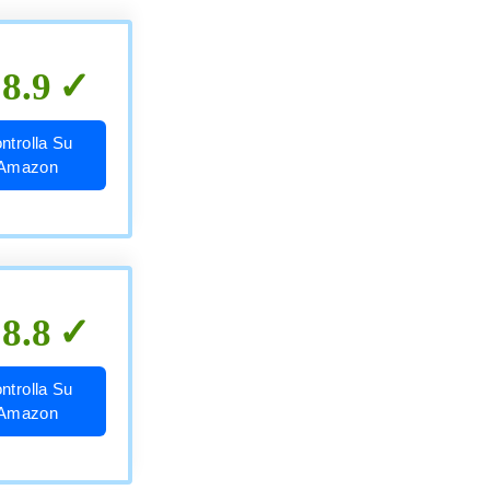
8.9
ntrolla Su
Amazon
8.8
ntrolla Su
Amazon