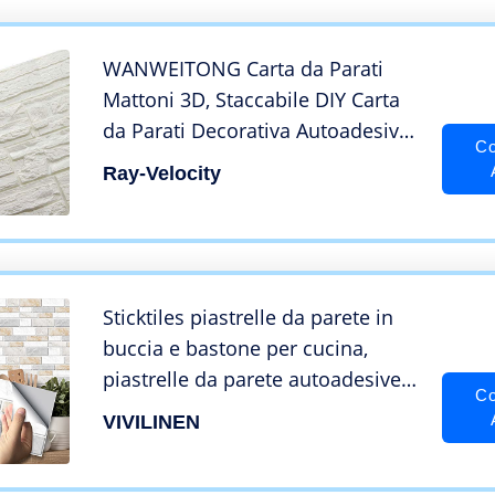
WANWEITONG Carta da Parati
Mattoni 3D, Staccabile DIY Carta
da Parati Decorativa Autoadesiva
Co
Impermeabile per Cucina Ufficio
Ray-Velocity
TV Sfondo (12 Pcs, Bianca)
Sticktiles piastrelle da parete in
buccia e bastone per cucina,
piastrelle da parete autoadesive,
Co
piastrelle da cucina adesive per la
VIVILINEN
decorazione della cucina /
bagno(grigio chiaro)