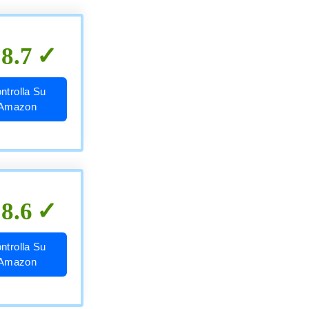
8.7
ntrolla Su
Amazon
8.6
ntrolla Su
Amazon