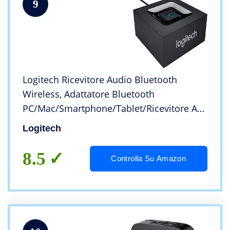
9
Logitech Ricevitore Audio Bluetooth
Wireless, Adattatore Bluetooth
‎PC/Mac/Smartphone/Tablet/Ricevitore AV,
Uscite Audio 3.5 mm e RCA alle Casse
Logitech
Altoparlanti, ‎Pulsante One-Push, Presa EU
8.5
Controlla Su Amazon