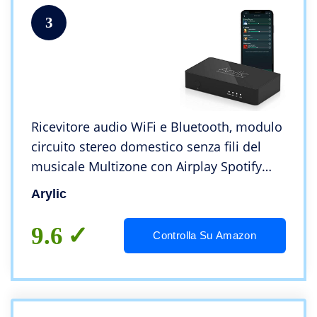
3
Ricevitore audio WiFi e Bluetooth, modulo
circuito stereo domestico senza fili del
musicale Multizone con Airplay Spotify
Connect e telecomando per altoparlanti
Arylic
fai da te-Arylic Up2stream S10
9.6
Controlla Su Amazon