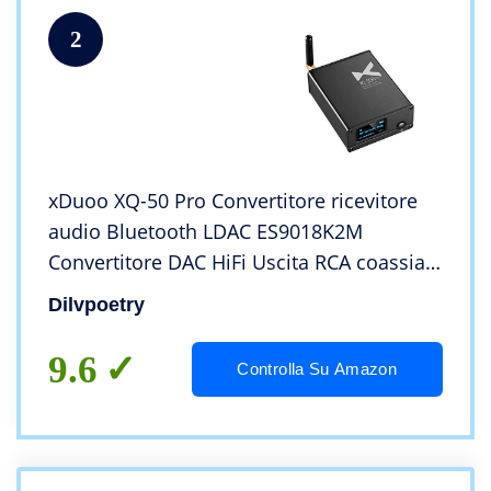
2
xDuoo XQ-50 Pro Convertitore ricevitore
audio Bluetooth LDAC ES9018K2M
Convertitore DAC HiFi Uscita RCA coassiale
ottica senza perdita
Dilvpoetry
9.6
Controlla Su Amazon