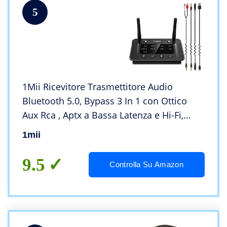
5
1Mii Ricevitore Trasmettitore Audio
Bluetooth 5.0, Bypass 3 In 1 con Ottico
Aux Rca , Aptx a Bassa Latenza e Hi-Fi,
Trasmettitore Bluetooth Adattatore Per TV
1mii
Doppio Link 2 Cuffie BT, Lungo Raggio
50m
9.5
Controlla Su Amazon