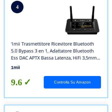
4
1mii Trasmettitore Ricevitore Bluetooth
5.0 Bypass 3 en 1, Adattatore Bluetooth
Ess DAC APTX Bassa Latenza, HiFi 3,5mm/
Ottica/RCA per Impianto Stereo, Bluetooth
1mii
per TV Dual Link Cuffie, Distanza 80m
9.6
Controlla Su Amazon