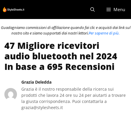
Vai
Menu
al
contenuto
Guadagniamo commissioni di affiliazione quando fai clic e acquisti dai link sul
nostro sito e siamo supportati dai nostri lettori.
Per saperne di più.
47 Migliore ricevitori
audio bluetooth nel 2024
In base a 695 Recensioni
Grazia Deledda
Grazia è il nostro responsabile della ricerca sui
prodotti che lavora 24 ore su 24 per aiutarti a trovare
la giusta corrispondenza. Puoi contattarla a
grazia@stylesheets.it