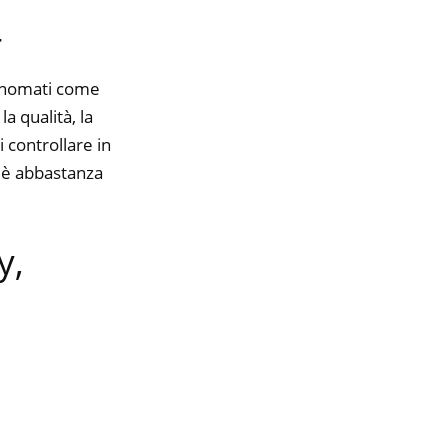
4
rinomati come
 qualità, la
 controllare in
e è abbastanza
y,