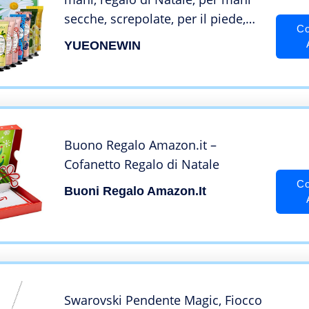
secche, screpolate, per il piede,
Co
per l’inverno, profumo, per il
YUEONEWIN
giorno, crema idratante – crema
per il corpo tira rapidamente(420
ml)
Buono Regalo Amazon.it –
Cofanetto Regalo di Natale
Co
Buoni Regalo Amazon.it
Swarovski Pendente Magic, Fiocco