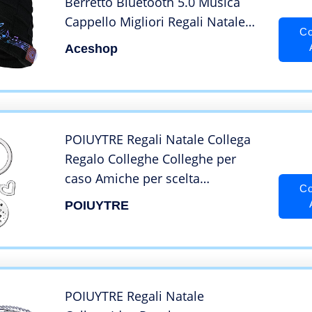
Berretto Bluetooth 5.0 Musica
Cappello Migliori Regali Natale
Co
Bluetooth Cuffia Musica Cappello
Aceshop
per Uomo Donna Cappello con
Luce LED Lavabili Berretto LED
Cappello Illuminato
POIUYTRE Regali Natale Collega
Regalo Colleghe Colleghe per
caso Amiche per scelta
Co
Portachiavi per Amici Regalo di
POIUYTRE
Ringraziamento per Colleghi e
Amici Regalo Colleghi
Compleanno Regalo Donna
POIUYTRE Regali Natale