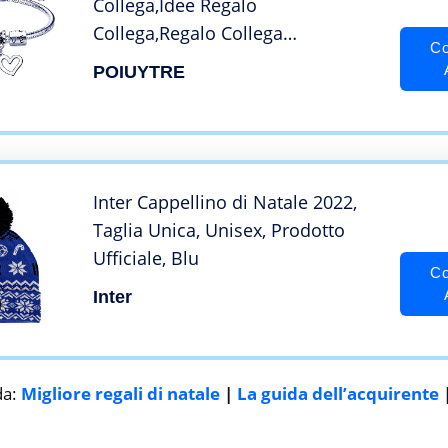
Collega,Idee Regalo
Collega,Regalo Collega
Co
Donna,Regalo Colleghe
POIUYTRE
Collega,Bracciale Amici,Regalo
Compleanno Colleghi,Regalo di
Ringraziamento per Colleghi e
Amici
Inter Cappellino di Natale 2022,
Taglia Unica, Unisex, Prodotto
Ufficiale, Blu
Co
Inter
da:
Migliore regali di natale
|
La guida dell’acquirente