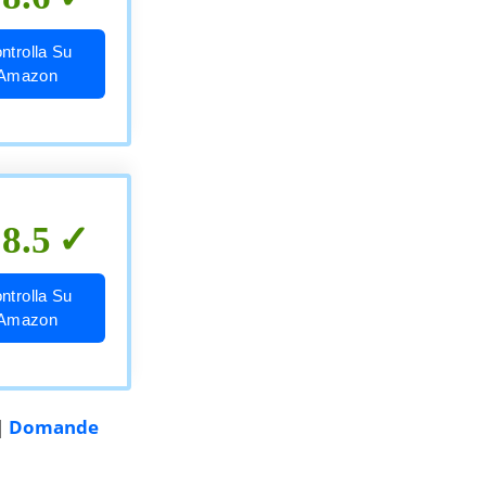
ntrolla Su
Amazon
8.5
ntrolla Su
Amazon
|
Domande