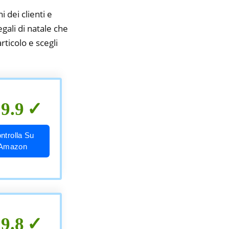
i dei clienti e
gali di natale che
rticolo e scegli
9.9
ntrolla Su
Amazon
9.8