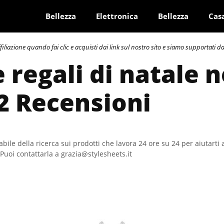
Bellezza
Elettronica
Bellezza
Cas
azione quando fai clic e acquisti dai link sul nostro sito e siamo supportati dai 
 regali di natale n
2 Recensioni
bile della ricerca sui prodotti che lavora 24 ore su 24 per aiutarti 
Puoi contattarla a grazia@stylesheets.it