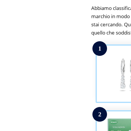
Abbiamo classifica
marchio in modo da
stai cercando. Qui
quello che soddisfa
1
2