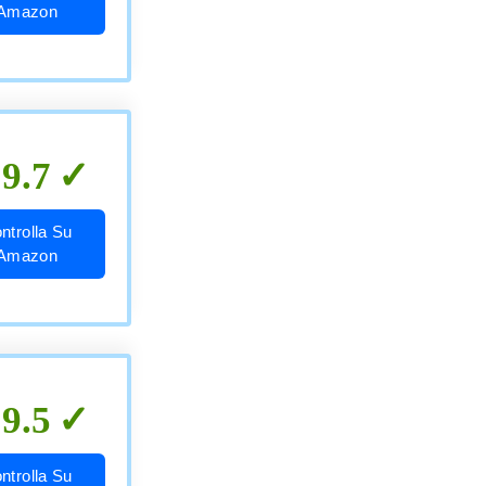
Amazon
9.7
ntrolla Su
Amazon
9.5
ntrolla Su