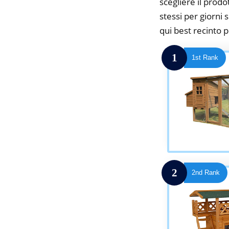
scegliere il prodo
stessi per giorni 
qui best recinto p
1
1st Rank
2
2nd Rank