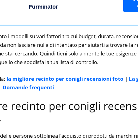
Corto, Riduce Spargimento Peli
Furminator
del 99 %
to i modelli su vari fattori tra cui budget, durata, recension
 non lasciare nulla di intentato per aiutarti a trovare la r
e stai cercando. Quindi tieni solo a mente le tue esigenze p
 quello che soddisfa la tua lista di controllo.
da:
la migliore recinto per conigli recensioni foto
|
La 
|
Domande frequenti
ore recinto per conigli recens
4
delle persone sottolinea l’acquisto di prodotti da marchi 