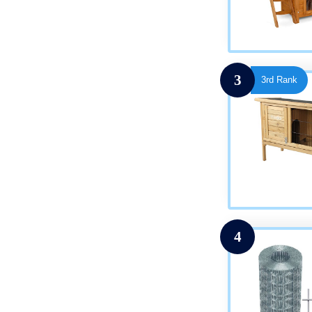
3
3rd Rank
4