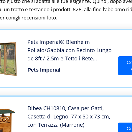
tto giusto che si adatta alle tue esigenze. Quindi, dopo av
su un tratto e testando i prodotti 828, alla fine l’abbiamo r
er conigli recensioni foto.
Pets Imperial® Blenheim
Pollaio/Gabbia con Recinto Lungo
de 8ft / 2.5m e Tetto i Rete
Co
Galvanizzata Adatto per 4 a 6
Pets Imperial
Uccelli Secondo Le Loro
Dimensioni
Dibea CH10810, Casa per Gatti,
Casetta di Legno, 77 x 50 x 73 cm,
con Terrazza (Marrone)
Co