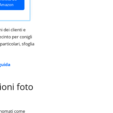
Amazon
i dei clienti e
ecinto per conigli
articolari, sfoglia
guida
ioni foto
rinomati come