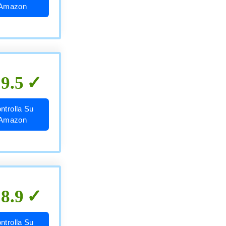
Amazon
9.5
ntrolla Su
Amazon
8.9
ntrolla Su