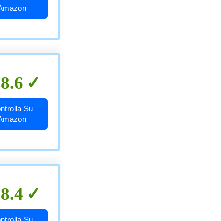
Amazon
8.6
ntrolla Su
Amazon
8.4
ntrolla Su