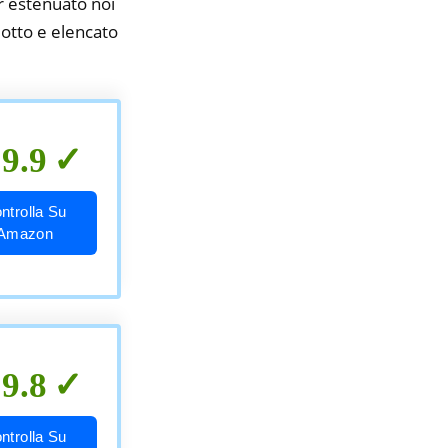
er estenuato noi
idotto e elencato
9.9
ntrolla Su
Amazon
9.8
ntrolla Su