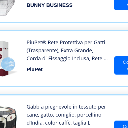
Custodia Run gabbia con
BUNNY BUSINESS
copertura della rete, da 55 pollici
PiuPet® Rete Protettiva per Gatti
(Trasparente), Extra Grande,
Corda di Fissaggio Inclusa, Rete di
Co
Sicurezza di Alta qualità, per
PiuPet
balconi e finestre (8 x 3 m)
Gabbia pieghevole in tessuto per
cane, gatto, coniglio, porcellino
d’India, color caffè, taglia L
Co