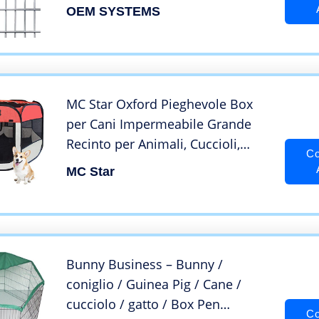
OEM SYSTEMS
MC Star Oxford Pieghevole Box
per Cani Impermeabile Grande
Recinto per Animali, Cuccioli,
Co
Cane, Gatti, Porcellini d’India, per
MC Star
Interno o Esterno,125 x 64
cm(Rosso)
Bunny Business – Bunny /
coniglio / Guinea Pig / Cane /
cucciolo / gatto / Box Pen
Co