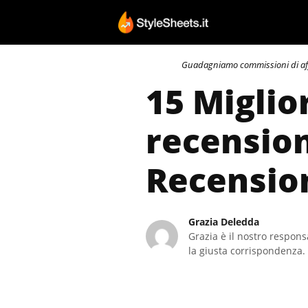
Vai
al
contenuto
Guadagniamo commissioni di affili
15 Miglio
recension
Recensio
Grazia Deledda
Grazia è il nostro responsa
la giusta corrispondenza. 