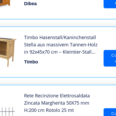
Dibea
Timbo Hasenstall/Kaninchenstall
Stella aus massivem Tannen-Holz
in 92x45x70 cm – Kleintier-Stall
Co
für Draußen – Wetterfester Schutz
Timbo
& Rückzugsort für Hase &
Kaninchen im Sommer & Winter
Kaninchenstall
Rete Recinzione Elettrosaldata
Zincata Margherita 50X75 mm
H:200 cm Rotolo 25 mt
Co