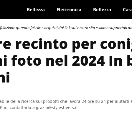
Bellezza
Elettronica
Bellezza
Cas
azione quando fai clic e acquisti dai link sul nostro sito e siamo supportati dai 
re recinto per coni
i foto nel 2024 In 
ni
bile della ricerca sui prodotti che lavora 24 ore su 24 per aiutarti 
Puoi contattarla a grazia@stylesheets.it