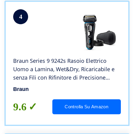
4
Braun Series 9 9242s Rasoio Elettrico
Uomo a Lamina, Wet&Dry, Ricaricabile e
senza Fili con Rifinitore di Precisione
Integrato, Base di Ricarica e Custodia da
Braun
Viaggio, Nero/Blu Metallizzato
9.6
Controlla Su Amazon