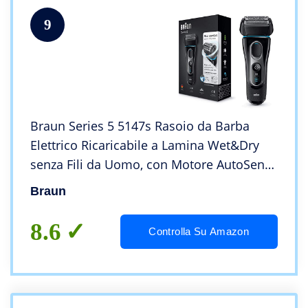
9
Braun Series 5 5147s Rasoio da Barba
Elettrico Ricaricabile a Lamina Wet&Dry
senza Fili da Uomo, con Motore AutoSense
e Rifinitore di Precisione Estraibile,
Braun
Nero/Blu/Cromato
8.6
Controlla Su Amazon