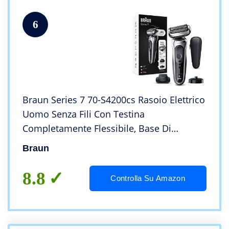
6
Braun Series 7 70-S4200cs Rasoio Elettrico
Uomo Senza Fili Con Testina
Completamente Flessibile, Base Di
Ricarica, Rifinitore Di Precisione, Wet&Dry
Braun
Ricaricabile, Argento
8.8
Controlla Su Amazon