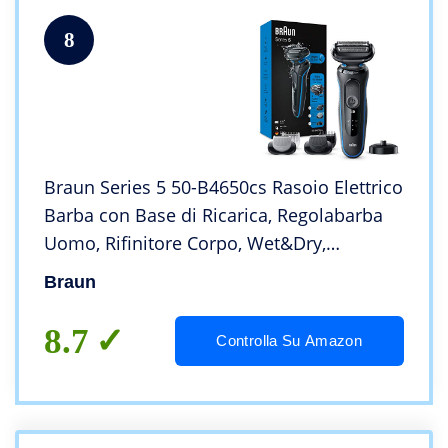
8
Braun Series 5 50-B4650cs Rasoio Elettrico
Barba con Base di Ricarica, Regolabarba
Uomo, Rifinitore Corpo, Wet&Dry,
Ricaricabile, Rasoio a Lamina senza Fili,
Braun
Blu, Idea Regalo San Valentino
8.7
Controlla Su Amazon