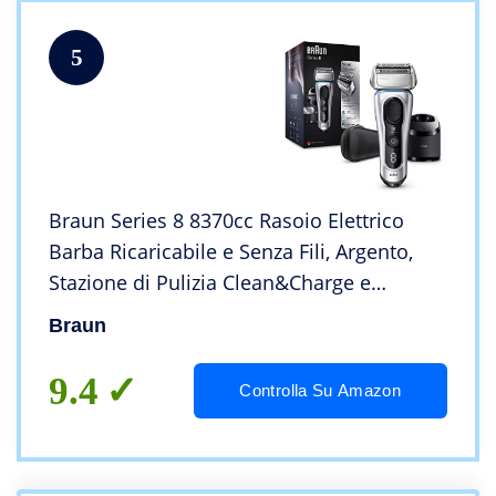
5
Braun Series 8 8370cc Rasoio Elettrico
Barba Ricaricabile e Senza Fili, Argento,
Stazione di Pulizia Clean&Charge e
Custodia Da Viaggio, Wet&Dry, Batteria Li-
Braun
Ion, 60 min di Rasatura, 100%
Impermeabile
9.4
Controlla Su Amazon