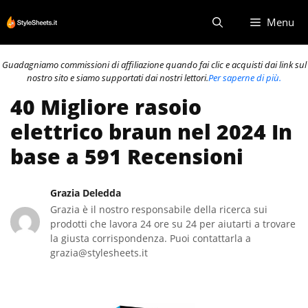
Vai
Menu
al
contenuto
Guadagniamo commissioni di affiliazione quando fai clic e acquisti dai link sul
nostro sito e siamo supportati dai nostri lettori.
Per saperne di più.
40 Migliore rasoio
elettrico braun nel 2024 In
base a 591 Recensioni
Grazia Deledda
Grazia è il nostro responsabile della ricerca sui
prodotti che lavora 24 ore su 24 per aiutarti a trovare
la giusta corrispondenza. Puoi contattarla a
grazia@stylesheets.it