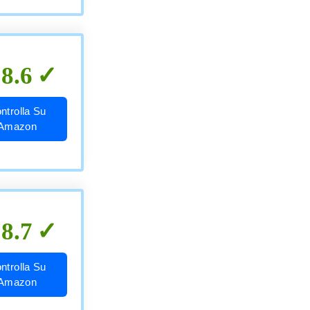
8.6
ntrolla Su
Amazon
8.7
ntrolla Su
Amazon