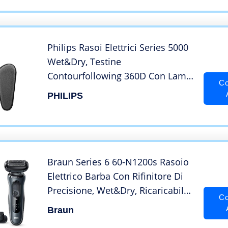
Philips Rasoi Elettrici Series 5000
Wet&Dry, Testine
Contourfollowing 360D Con Lame
Co
Steelprecision – 420 Gr
PHILIPS
Braun Series 6 60-N1200s Rasoio
Elettrico Barba Con Rifinitore Di
Precisione, Wet&Dry, Ricaricabile,
Co
Rasoio A Lamina Senza Fili, 100%
Braun
impermeabile, Grigio