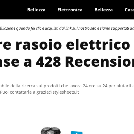
Bellezza
Elettronica
Bellezza
Cas
azione quando fai clic e acquisti dai link sul nostro sito e siamo supportati dai 
re rasoio elettrico
ase a 428 Recensio
bile della ricerca sui prodotti che lavora 24 ore su 24 per aiutarti 
Puoi contattarla a grazia@stylesheets.it