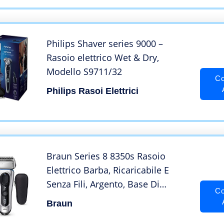
Impermeabile
Philips Shaver series 9000 –
Rasoio elettrico Wet & Dry,
Modello S9711/32
Co
Philips Rasoi Elettrici
Braun Series 8 8350s Rasoio
Elettrico Barba, Ricaricabile E
Senza Fili, Argento, Base Di
Co
Ricarica E Custodia, Wet&Dry,
Braun
Batteria Li-Ion, 100%