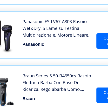
Impermeabile
Panasonic ES-LV67-A803 Rasoio
Wet&Dry, 5 Lame su Testina
Multidirezionale, Motore Lineare
Co
ad Alta Velocità, Rasatura Precisa
Panasonic
e Profonda, Tagliabasette a
scomparsa, Viola
Braun Series 5 50-B4650cs Rasoio
Elettrico Barba Con Base Di
Ricarica, Regolabarba Uomo,
Co
Rifinitore Corpo, Wet&Dry,
Braun
Ricaricabile, Senza Fili, Blu