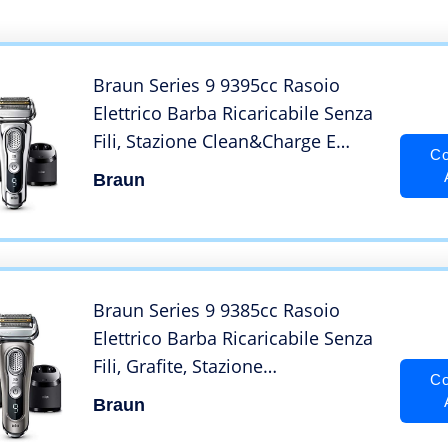
Braun Series 9 9395cc Rasoio
Elettrico Barba Ricaricabile Senza
Fili, Stazione Clean&Charge E
Co
Custodia Viaggio, Wet&Dry,
Braun
Batteria Li-Ion, 100%
Impermeabile
Braun Series 9 9385cc Rasoio
Elettrico Barba Ricaricabile Senza
Fili, Grafite, Stazione
Co
Clean&Charge E Custodia,
Braun
Wet&Dry, Batteria Li-Ion, 100%