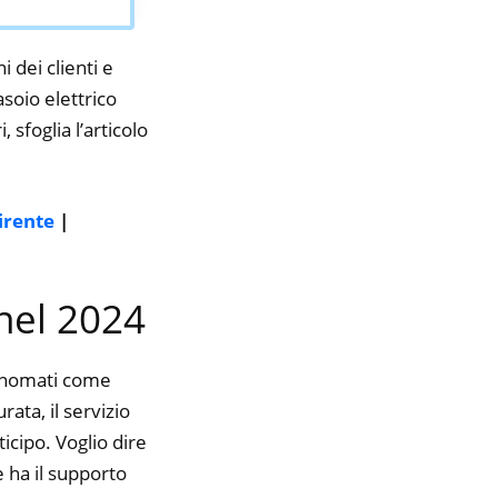
i dei clienti e
asoio elettrico
 sfoglia l’articolo
irente
|
 nel 2024
rinomati come
rata, il servizio
icipo. Voglio dire
 ha il supporto