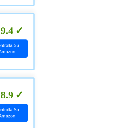
9.4
ntrolla Su
Amazon
8.9
ntrolla Su
Amazon