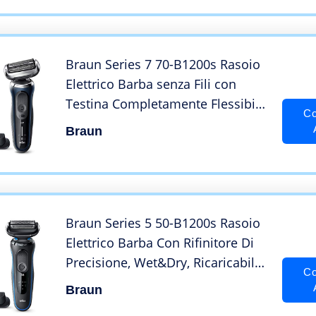
Braun Series 7 70-B1200s Rasoio
Elettrico Barba senza Fili con
Testina Completamente Flessibile
Co
e Rifinitore di Precisione,
Braun
Wet&Dry, Ricaricabile, Blu
Braun Series 5 50-B1200s Rasoio
Elettrico Barba Con Rifinitore Di
Precisione, Wet&Dry, Ricaricabile,
Co
Rasoio A Lamina Senza Fili, Blu
Braun