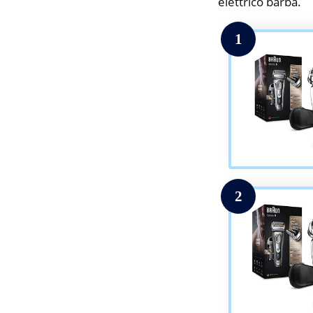
elettrico barba.
1
2