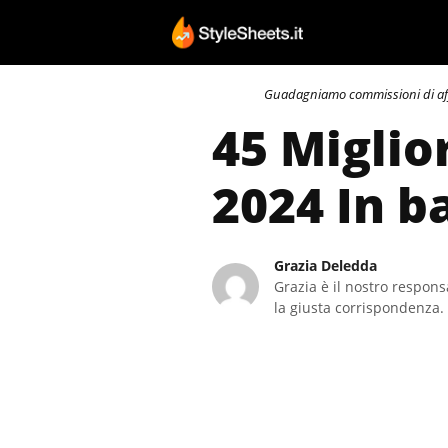
Vai
al
contenuto
Guadagniamo commissioni di affili
45 Miglio
2024 In b
Grazia Deledda
Grazia è il nostro responsa
la giusta corrispondenza. 