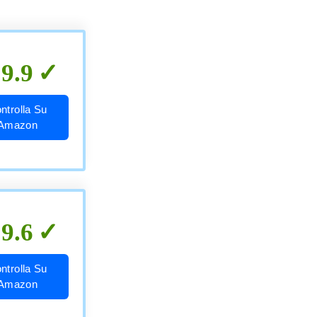
9.9
ntrolla Su
Amazon
9.6
ntrolla Su
Amazon