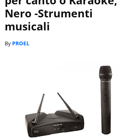
per canto o Karaoke,
Nero
-Strumenti
musicali
By
PROEL