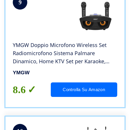
9
YMGW Doppio Microfono Wireless Set
Radiomicrofono Sistema Palmare
Dinamico, Home KTV Set per Karaoke,
Party, DJ, Chiesa, Matrimonio, Riunione,
YMGW
Uso di Classe,Nero
8.6
Controlla Su Amazon