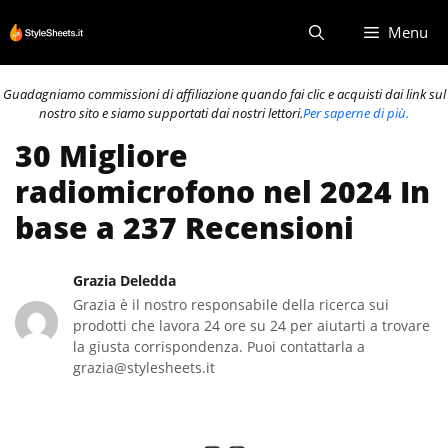
Vai
Menu
al
contenuto
Guadagniamo commissioni di affiliazione quando fai clic e acquisti dai link sul
nostro sito e siamo supportati dai nostri lettori.
Per saperne di più.
30 Migliore
radiomicrofono nel 2024 In
base a 237 Recensioni
Grazia Deledda
Grazia è il nostro responsabile della ricerca sui
prodotti che lavora 24 ore su 24 per aiutarti a trovare
la giusta corrispondenza. Puoi contattarla a
grazia@stylesheets.it