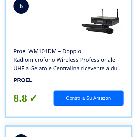
6
Proel WM101DM – Doppio
Radiomicrofono Wireless Professionale
UHF a Gelato e Centralina ricevente a due
canali con uscite indipendenti, Nero
PROEL
(WM101DM)
8.8
Controlla Su Amazon