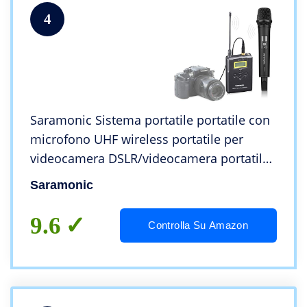
4
Saramonic Sistema portatile portatile con
microfono UHF wireless portatile per
videocamera DSLR/videocamera portatile,
compatibile con
Saramonic
Canon/Nikon/Sony/Panasonic/BlackMagi/
Zoom/Tascam
9.6
Controlla Su Amazon