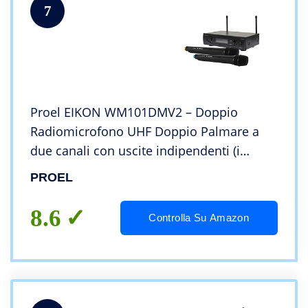
7
Proel EIKON WM101DMV2 – Doppio
Radiomicrofono UHF Doppio Palmare a
due canali con uscite indipendenti (i
microfoni funzionano
PROEL
contemporaneamente), Nero
(WM101DMV2)
8.6
Controlla Su Amazon