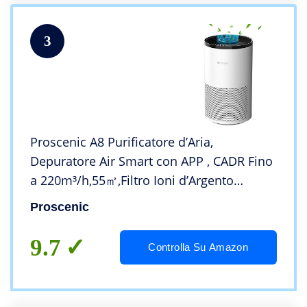
3
Proscenic A8 Purificatore d’Aria,
Depuratore Air Smart con APP , CADR Fino
a 220m³/h,55㎡,Filtro Ioni d’Argento
Antibatterico & Antiallergico, Basso
Proscenic
Rumore per Casa/Ufficio/Spazio Privato
9.7
Controlla Su Amazon