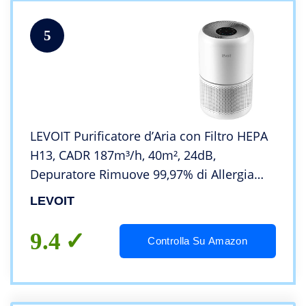
5
LEVOIT Purificatore d’Aria con Filtro HEPA
H13, CADR 187m³/h, 40m², 24dB,
Depuratore Rimuove 99,97% di Allergia
Fumo Polline Polvere Odori Pet Germi,
LEVOIT
Modalità di Sonno&Timer, Per Casa Cucina
Uffcio
9.4
Controlla Su Amazon