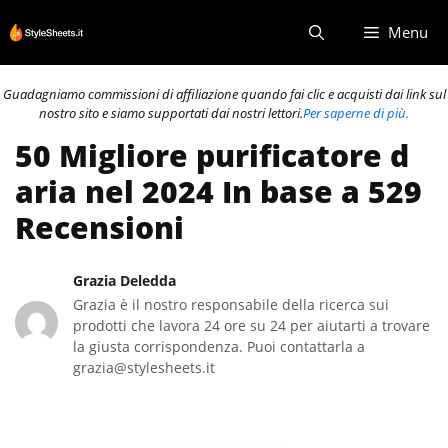
Vai
Menu
al
contenuto
Guadagniamo commissioni di affiliazione quando fai clic e acquisti dai link sul
nostro sito e siamo supportati dai nostri lettori.
Per saperne di più.
50 Migliore purificatore d
aria nel 2024 In base a 529
Recensioni
Grazia Deledda
Grazia è il nostro responsabile della ricerca sui
prodotti che lavora 24 ore su 24 per aiutarti a trovare
la giusta corrispondenza. Puoi contattarla a
grazia@stylesheets.it