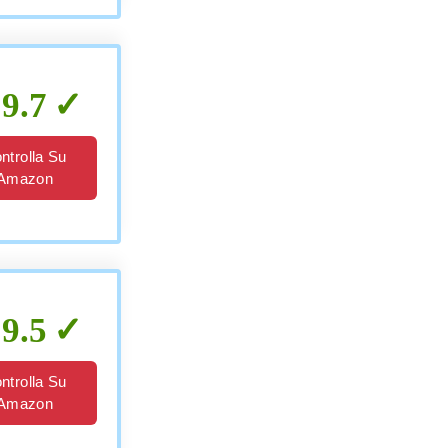
9.7
ntrolla Su
Amazon
9.5
ntrolla Su
Amazon