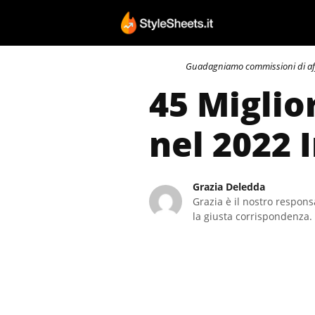
Vai
al
contenuto
Guadagniamo commissioni di affili
45 Migli
nel 2022 
Grazia Deledda
Grazia è il nostro responsa
la giusta corrispondenza. 