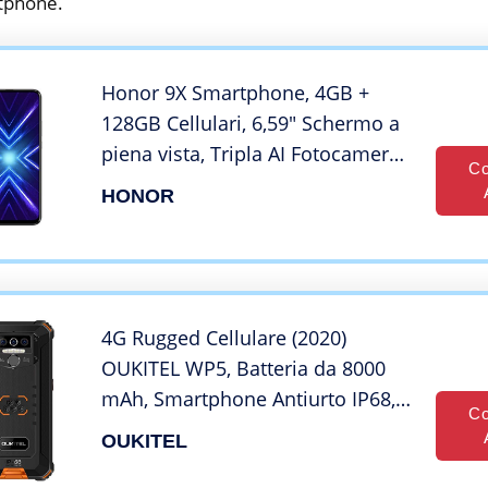
tphone.
Honor 9X Smartphone, 4GB +
128GB Cellulari, 6,59″ Schermo a
piena vista, Tripla AI Fotocamera
Co
Posteriore 48+8+2 MP,
HONOR
Fotocamera Anteriore 16 MP a
Comparsa Automatica (Nero)
4G Rugged Cellulare (2020)
OUKITEL WP5, Batteria da 8000
mAh, Smartphone Antiurto IP68,
Co
Luce Flash a 4 LED, MTK6761 4GB
OUKITEL
+ 32GB, 13MP + 2MP + 2MP,