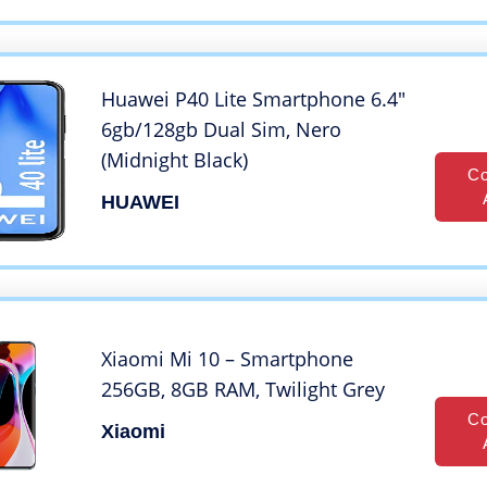
4000mAh, Face ID e Impronta
Digitale GPS OTG Nero
Huawei P40 Lite Smartphone 6.4″
6gb/128gb Dual Sim, Nero
(Midnight Black)
Co
HUAWEI
Xiaomi Mi 10 – Smartphone
256GB, 8GB RAM, Twilight Grey
Co
Xiaomi