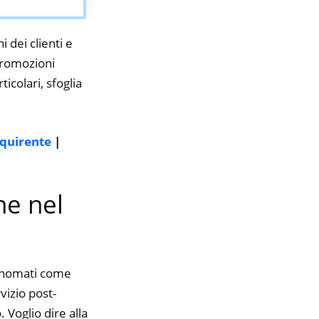
i dei clienti e
 promozioni
icolari, sfoglia
cquirente
|
ne nel
rinomati come
vizio post-
 Voglio dire alla