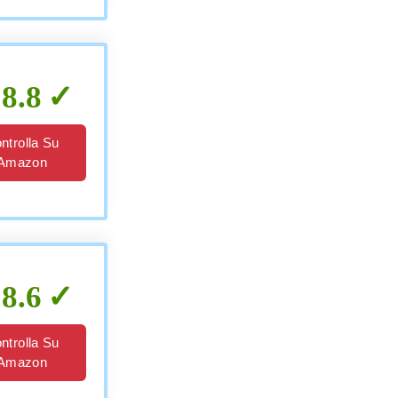
8.8
ntrolla Su
Amazon
8.6
ntrolla Su
Amazon