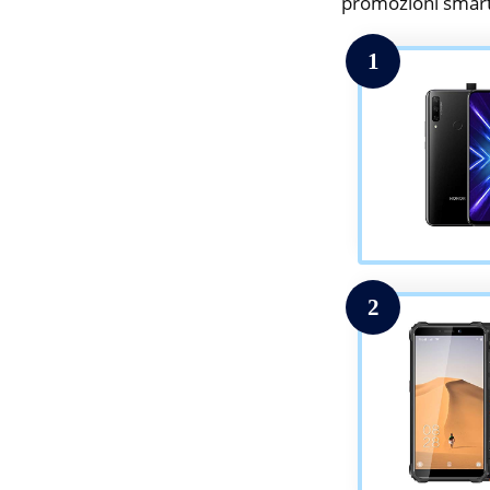
promozioni smar
1
2