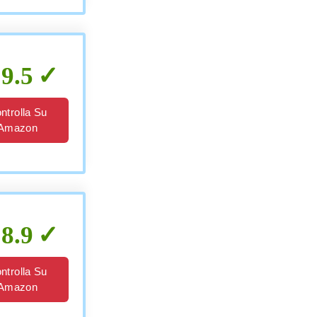
9.5
ntrolla Su
Amazon
8.9
ntrolla Su
Amazon