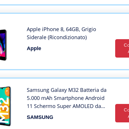
Android 9.0, Riconoscimento
Facciale, GPS Arancia
Apple iPhone 8, 64GB, Grigio
Siderale (Ricondizionato)
Co
Apple
Samsung Galaxy M32 Batteria da
5.000 mAh Smartphone Android
11 Schermo Super AMOLED da
Co
6.4 Pollici RAM 6GB Memoria
SAMSUNG
interna 128GB Blue 2022