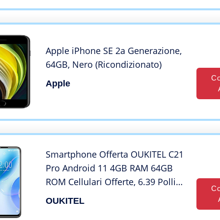
[Versione Italiana]
Apple iPhone SE 2a Generazione,
64GB, Nero (Ricondizionato)
Co
Apple
Smartphone Offerta OUKITEL C21
Pro Android 11 4GB RAM 64GB
ROM Cellulari Offerte, 6.39 Pollici
Co
HD+ Schermo, 4G Dual SIM
OUKITEL
Telefono Cellulare, Batteria