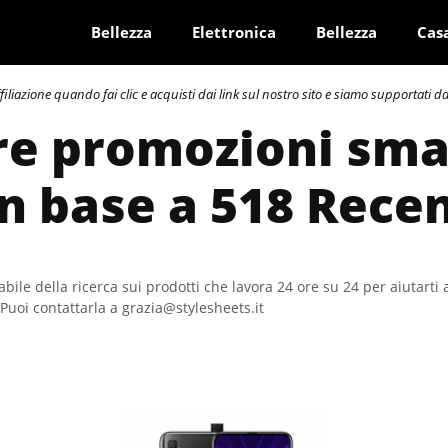
Bellezza
Elettronica
Bellezza
Cas
azione quando fai clic e acquisti dai link sul nostro sito e siamo supportati dai 
ore promozioni sm
In base a 518 Rece
bile della ricerca sui prodotti che lavora 24 ore su 24 per aiutarti 
Puoi contattarla a grazia@stylesheets.it