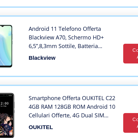
Android 11 Telefono Offerta
Blackview A70, Schermo HD+
6,5’’,8,3mm Sottile, Batteria
Co
Massiccia 5380mAh, Octa Core
Blackview
3GB 32GB,
13MP+5MP,Smartphone DUAL
SIM 4G, Sblocco Facciale
Impronta Digitale Verde
Smartphone Offerta OUKITEL C22
4GB RAM 128GB ROM Android 10
Cellulari Offerte, 4G Dual SIM
Co
Telefono Cellulare, 5.86 Pollici
OUKITEL
HD+ Schermo, Batteria 4000mAh,