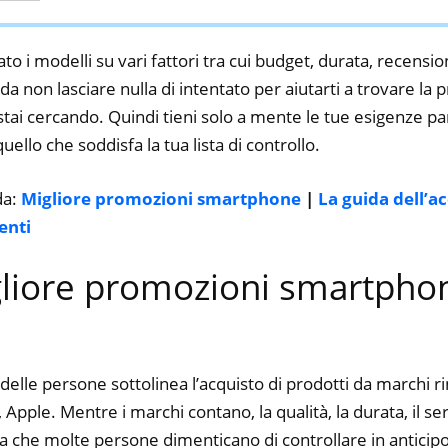
Face ID e Impronta Digitale GPS
Nero
to i modelli su vari fattori tra cui budget, durata, recension
a non lasciare nulla di intentato per aiutarti a trovare la
ai cercando. Quindi tieni solo a mente le tue esigenze part
 quello che soddisfa la tua lista di controllo.
da:
Migliore promozioni smartphone
|
La guida dell’a
enti
gliore promozioni smartpho
delle persone sottolinea l’acquisto di prodotti da marchi 
ple. Mentre i marchi contano, la qualità, la durata, il ser
a che molte persone dimenticano di controllare in anticipo.