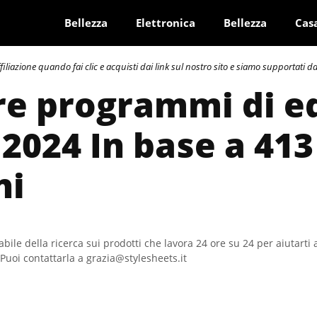
Bellezza
Elettronica
Bellezza
Cas
azione quando fai clic e acquisti dai link sul nostro sito e siamo supportati dai 
re programmi di e
 2024 In base a 413
ni
bile della ricerca sui prodotti che lavora 24 ore su 24 per aiutarti 
Puoi contattarla a grazia@stylesheets.it