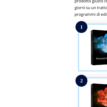
prodotto giusto c
giorni su un tratt
programmi di edit
1
2