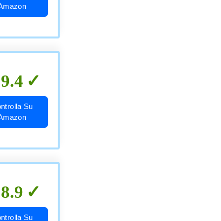
Amazon
9.4
ntrolla Su
Amazon
8.9
ntrolla Su