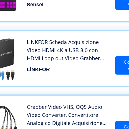
Controller (Jogwheel e comandi
Sensel
navetta sensibili, mappature per
tutti i comuni programmi video),
Nero / Viola
LiNKFOR Scheda Acquisizione
Video HDMI 4K a USB 3.0 con
HDMI Loop out Video Grabber
Co
con Cavo HDMI Dongle Cattura
LiNKFOR
Video Gioco 4K 30Hz 1080P HDMI
a USB3.0 con Microfono per
Sistema Windows Linux OS X
Grabber Video VHS, OQS Audio
Video Converter, Convertitore
Analogico Digitale Acquisizione
Co