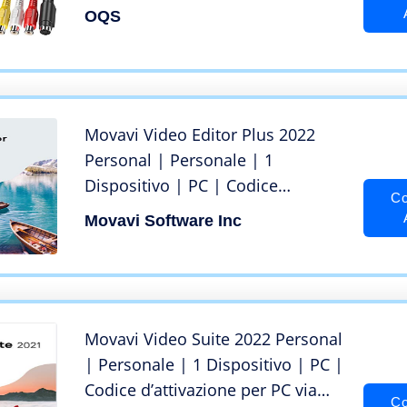
converte Hi8 VHS, Adattatore
OQS
Video USB 2.0 con Acquisizione
Audio per Windows 10 8 7 Vista
XP
Movavi Video Editor Plus 2022
Personal | Personale | 1
Dispositivo | PC | Codice
Co
d’attivazione per PC via email
Movavi Software Inc
Movavi Video Suite 2022 Personal
| Personale | 1 Dispositivo | PC |
Codice d’attivazione per PC via
Co