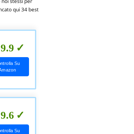
 noi stessi per
encato qui 34 best
9.9
ntrolla Su
Amazon
9.6
ntrolla Su