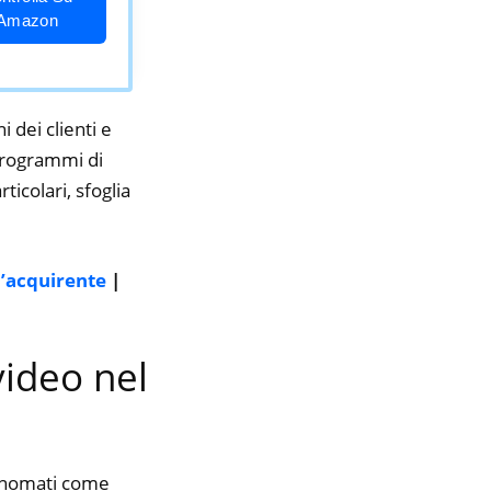
Amazon
i dei clienti e
 programmi di
ticolari, sfoglia
l’acquirente
|
video nel
rinomati come