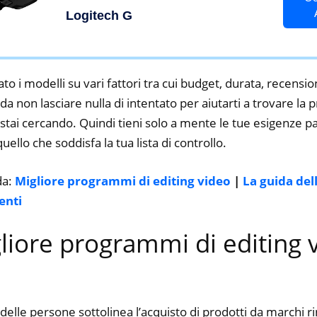
RGB, Pesi Regolabili, 11 Pulsanti
Logitech G
Programmabili, Memoria
Integrata, PC/Mac/Laptop, Nero
to i modelli su vari fattori tra cui budget, durata, recension
a non lasciare nulla di intentato per aiutarti a trovare la
stai cercando. Quindi tieni solo a mente le tue esigenze par
 quello che soddisfa la tua lista di controllo.
da:
Migliore programmi di editing video
|
La guida del
enti
gliore programmi di editing 
delle persone sottolinea l’acquisto di prodotti da marchi 