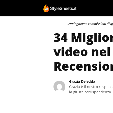
Vai
al
contenuto
Guadagniamo commissioni di affili
34 Miglio
video nel
Recensio
Grazia Deledda
Grazia è il nostro responsa
la giusta corrispondenza. 