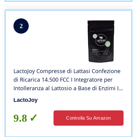
2
LactoJoy Compresse di Lattasi Confezione
di Ricarica 14.500 FCC I Integratore per
Intolleranza al Lattosio a Base di Enzimi I
Probiotico per la Digestione di Latte I
LactoJoy
Vegan I 240 Capsule
9.8
Controlla Su Amazon