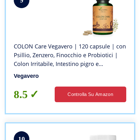
9
COLON Care Vegavero | 120 capsule | con
Psillio, Zenzero, Finocchio e Probiotici |
Colon Irritabile, Intestino pigro e
Stitichezza | 100% naturale | Vegan
Vegavero
8.5
Controlla Su Amazon
10