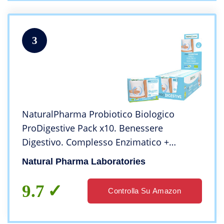
3
NaturalPharma Probiotico Biologico
ProDigestive Pack x10. Benessere
Digestivo. Complesso Enzimatico +
Estratto di Achillea + Zinco. Capsule Smart
Natural Pharma Laboratories
BioCaps. Biologico Senza Glutine &
Lattosio, Vegan.
9.7
Controlla Su Amazon