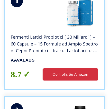
8
Fermenti Lattici Probiotici [ 30 Miliardi ] –
60 Capsule – 15 Formule ad Ampio Spettro
di Ceppi Prebiotici – tra cui Lactobacillus
Acidophilus e Bifidobacterium – Supporta
AAVALABS
il Sistema Immunitario
8.7
Controlla Su Amazon