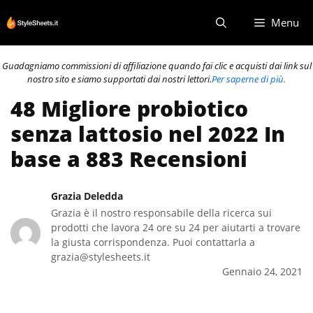
Vai
Menu
al
contenuto
Guadagniamo commissioni di affiliazione quando fai clic e acquisti dai link sul
nostro sito e siamo supportati dai nostri lettori.
Per saperne di più.
48 Migliore probiotico
senza lattosio nel 2022 In
base a 883 Recensioni
Grazia Deledda
Grazia è il nostro responsabile della ricerca sui
prodotti che lavora 24 ore su 24 per aiutarti a trovare
la giusta corrispondenza. Puoi contattarla a
grazia@stylesheets.it
Gennaio 24, 2021