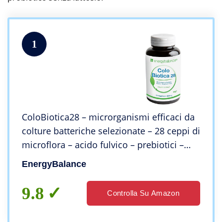
1
ColoBiotica28 – microrganismi efficaci da
colture batteriche selezionate – 28 ceppi di
microflora – acido fulvico – prebiotici –
vegano – senza lattosio – senza glutine –
EnergyBalance
60 VegeCaps
9.8
Controlla Su Amazon