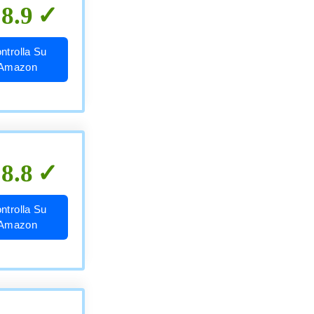
8.9
ntrolla Su
Amazon
8.8
ntrolla Su
Amazon