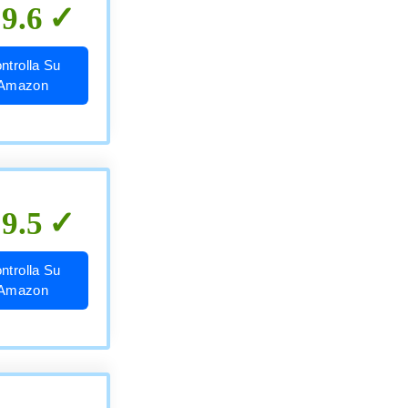
9.6
ntrolla Su
Amazon
9.5
ntrolla Su
Amazon