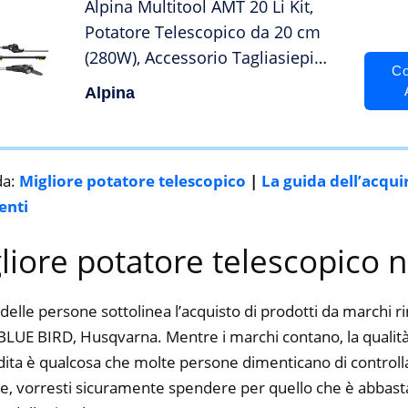
Alpina Multitool AMT 20 Li Kit,
Potatore Telescopico da 20 cm
(280W), Accessorio Tagliasiepi
Co
con Lame da 45 cm (150W), per
Alpina
Altezze Elevate, Batteria da 20 V (4
Ah), Batteria e Caricabatteria
Inclusi
da:
Migliore potatore telescopico
|
La guida dell’acqui
enti
gliore potatore telescopico 
delle persone sottolinea l’acquisto di prodotti da marchi 
E BIRD, Husqvarna. Mentre i marchi contano, la qualità, l
dita è qualcosa che molte persone dimenticano di controlla
ine, vorresti sicuramente spendere per quello che è abbasta