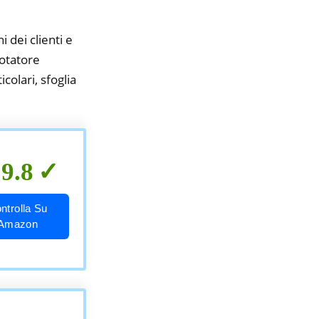
i dei clienti e
potatore
colari, sfoglia
9.8
ntrolla Su
Amazon