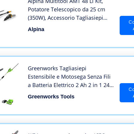
Alpina Multitool AMT 48 Li Kit,
Potatore Telescopico da 25 cm
(350W), Accessorio Tagliasiepi
Co
con Lame da 46 cm (350W), per
Alpina
Altezze Elevate, Batteria da 48 V (2
Ah), Batteria e Caricabatteria
Inclusi
Greenworks Tagliasiepi
Estensibile e Motosega Senza Fili
a Batteria Elettrico 2 Ah 2 in 1 24V
Co
Lunghezza Lama 51cm/20cm
Greenworks Tools
Distanza di Denti 18 mm
G24PSHK2