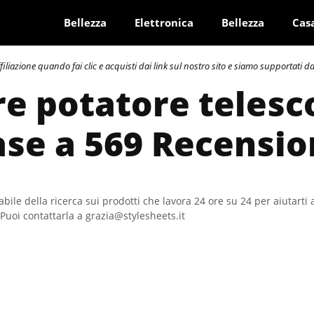
Bellezza
Elettronica
Bellezza
Cas
azione quando fai clic e acquisti dai link sul nostro sito e siamo supportati dai 
re potatore telesc
ase a 569 Recensio
bile della ricerca sui prodotti che lavora 24 ore su 24 per aiutarti 
Puoi contattarla a grazia@stylesheets.it