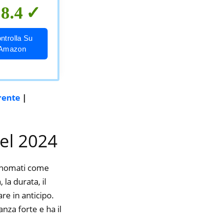
8.4
ntrolla Su
Amazon
rente
|
nel 2024
rinomati come
a durata, il
re in anticipo.
nza forte e ha il