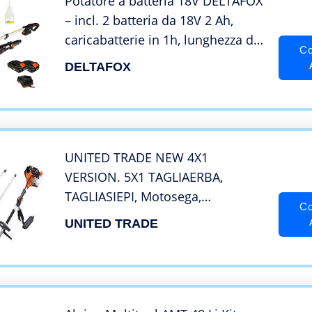
Potatore a batteria 18V DELTAFOX
– incl. 2 batteria da 18V 2 Ah,
caricabatterie in 1h, lunghezza di
Co
taglio di 18 cm, 2,72 m, olio
DELTAFOX
biologico per catena 100 ml,
lubrificazione della catena
automatica
UNITED TRADE NEW 4X1
VERSION. 5X1 TAGLIAERBA,
TAGLIASIEPI, Motosega,
Co
POTATORE, Multifunzione all
UNITED TRADE
AVANGUARDIA 4 in 1 Asta Lunga
74cm, + OMAGGIO 5 FUNZIONE +
OMAGGIO OCCHIALI PROTETTIVI