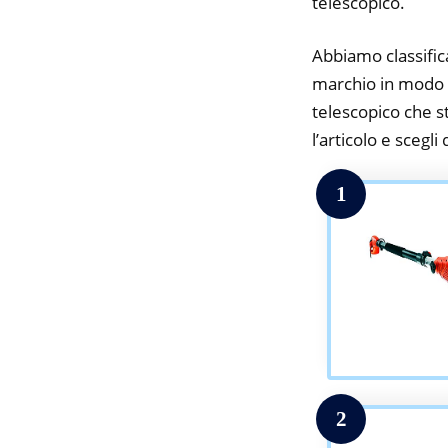
telescopico.
Abbiamo classifica
marchio in modo da
telescopico che st
l’articolo e scegli
1
2