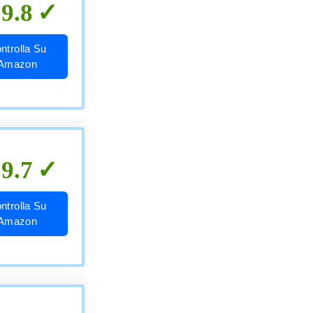
9.8
ntrolla Su
Amazon
9.7
ntrolla Su
Amazon