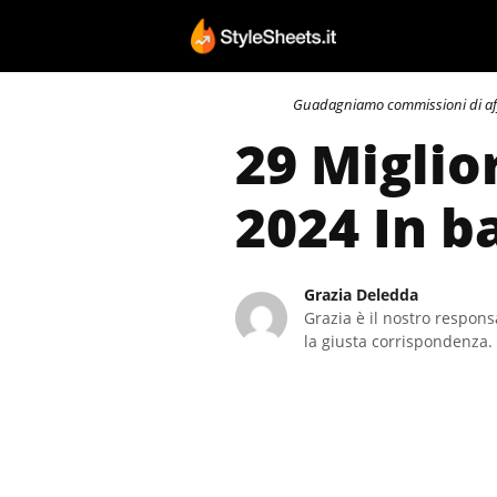
Vai
al
contenuto
Guadagniamo commissioni di affili
29 Miglio
2024 In b
Grazia Deledda
Grazia è il nostro responsa
la giusta corrispondenza. 