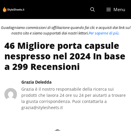
Vai
Menu
al
contenuto
Guadagniamo commissioni di affiliazione quando fai clic e acquisti dai link sul
nostro sito e siamo supportati dai nostri lettori.
Per saperne di più.
46 Migliore porta capsule
nespresso nel 2024 In base
a 299 Recensioni
Grazia Deledda
Grazia è il nostro responsabile della ricerca sui
prodotti che lavora 24 ore su 24 per aiutarti a trovare
la giusta corrispondenza. Puoi contattarla a
grazia@stylesheets.it