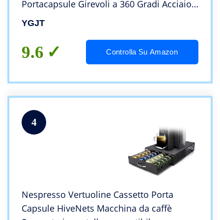
Portacapsule Girevoli a 360 Gradi Acciaio
Inossidabile, Ufficio & Cucina
YGJT
11.5×11.5x39cm (Argento Cromato)
9.6
Controlla Su Amazon
4
Nespresso Vertuoline Cassetto Porta
Capsule HiveNets Macchina da caffè