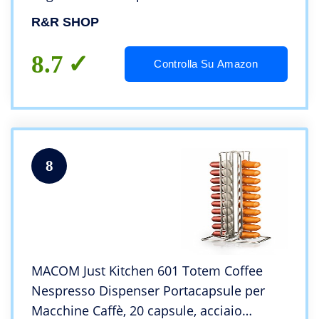
Caffè Nespresso con Adesivi 3M, 5
R&R SHOP
Capsule cadauno – Set di 3
8.7
Controlla Su Amazon
8
MACOM Just Kitchen 601 Totem Coffee
Nespresso Dispenser Portacapsule per
Macchine Caffè, 20 capsule, acciaio