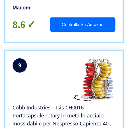
cromato
Macom
8.6
Controlla Su Amazon
9
Cobb Industries – Isis CH0016 –
Portacapsule rotary in metallo acciaio
inossidabile per Nespresso Capienza 40