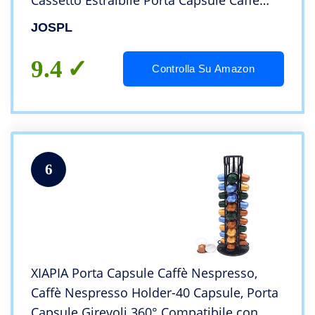
Cassetto Estraibile Porta Capsule Caffè
Nespresso,cassetto portaoggetti in
JOSPL
metallo 40.5*22*5.7cm,Capacità 40
Capsule
9.4
Controlla Su Amazon
6
XIAPIA Porta Capsule Caffè Nespresso,
Caffè Nespresso Holder-40 Capsule, Porta
Capsule Girevoli 360° Compatibile con