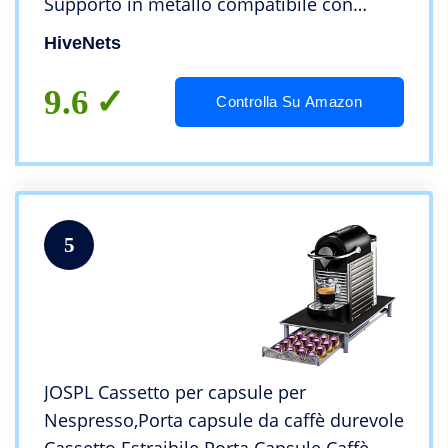
Supporto in metallo compatibile con
cestelli portaoggetti Capacità 40 capsule
HiveNets
9.6
Controlla Su Amazon
5
JOSPL Cassetto per capsule per
Nespresso,Porta capsule da caffè durevole