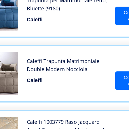
Trapunta per Matrimoniale Letto,
Bluette (9180)
Co
Caleffi
Caleffi Trapunta Matrimoniale
Double Modern Nocciola
Co
Caleffi
Caleffi 1003779 Raso Jacquard