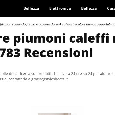
Bellezza
Elettronica
Bellezza
Cas
azione quando fai clic e acquisti dai link sul nostro sito e siamo supportati dai 
re piumoni caleffi 
 783 Recensioni
bile della ricerca sui prodotti che lavora 24 ore su 24 per aiutarti 
Puoi contattarla a grazia@stylesheets.it