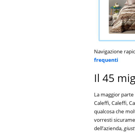
Navigazione rapi
frequenti
Il 45 mi
La maggior parte 
Caleffi, Caleffi, C
qualcosa che molte
vorresti sicurame
dell’azienda,
gius