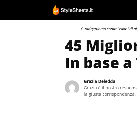
Vai
al
contenuto
Guadagniamo commissioni di affili
45 Miglio
In base a
Grazia Deledda
Grazia è il nostro responsa
la giusta corrispondenza. 