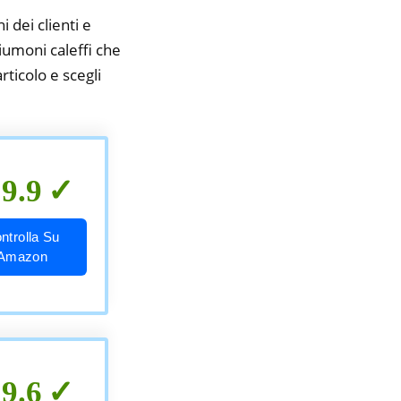
i dei clienti e
piumoni caleffi che
rticolo e scegli
9.9
ntrolla Su
Amazon
9.6