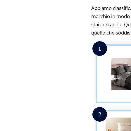
Abbiamo classifica
marchio in modo da
stai cercando. Qui
quello che soddisfa
1
2