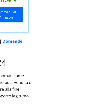
ntrolla Su
Amazon
|
Domande
24
rinomati come
izio post-vendita è
e alla fine,
pporto legittimo