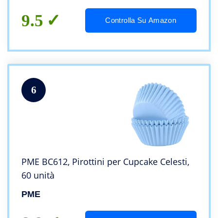
Compleanni Feste
9.5
Controlla Su Amazon
6
PME BC612, Pirottini per Cupcake Celesti,
60 unità
PME