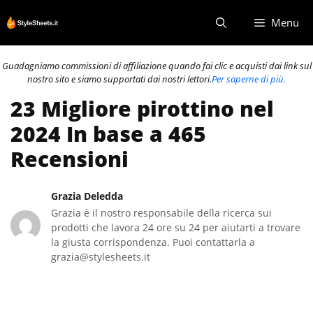
Vai
Menu
al
contenuto
Guadagniamo commissioni di affiliazione quando fai clic e acquisti dai link sul
nostro sito e siamo supportati dai nostri lettori.
Per saperne di più.
23 Migliore pirottino nel
2024 In base a 465
Recensioni
Grazia Deledda
Grazia è il nostro responsabile della ricerca sui
prodotti che lavora 24 ore su 24 per aiutarti a trovare
la giusta corrispondenza. Puoi contattarla a
grazia@stylesheets.it