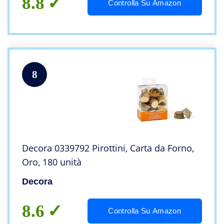
8.8
Controlla Su Amazon
8
Decora 0339792 Pirottini, Carta da Forno,
Oro, 180 unità
Decora
8.6
Controlla Su Amazon