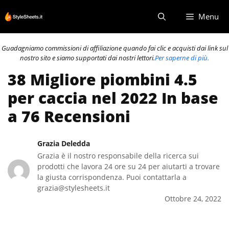
Vai
Menu
al
contenuto
Guadagniamo commissioni di affiliazione quando fai clic e acquisti dai link sul
nostro sito e siamo supportati dai nostri lettori.
Per saperne di più.
38 Migliore piombini 4.5
per caccia nel 2022 In base
a 76 Recensioni
Grazia Deledda
Grazia è il nostro responsabile della ricerca sui
prodotti che lavora 24 ore su 24 per aiutarti a trovare
la giusta corrispondenza. Puoi contattarla a
grazia@stylesheets.it
Ottobre 24, 2022