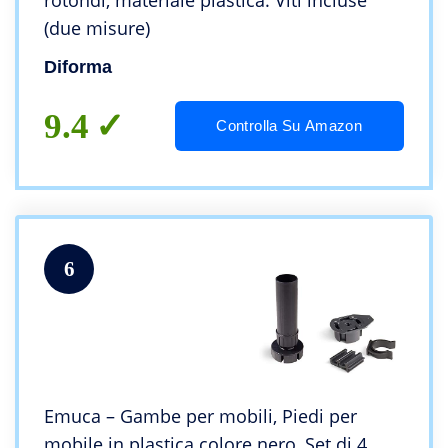
rotondi, materiale plastica. Viti incluse
(due misure)
Diforma
9.4
Controlla Su Amazon
6
Emuca – Gambe per mobili, Piedi per
mobile in plastica colore nero, Set di 4