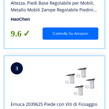
Altezza, Piedi Base Regolabile per Mobili,
Metallo Mobili Zampe Regolabile Piedini
per mobili per Armadietto, Divano, Tavolo,
HaoChen
Letto, con viti – 50*50 mm
9.6
Controlla Su Amazon
3
Emuca 2039625 Piede con Viti di Fissaggio