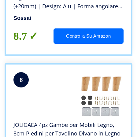
(+20mm) | Design: Alu | Forma angolare:
40 x 40 mm | Viti inclusi
Sossai
8.7
Controlla Su Amazon
8
JOLIGAEA 4pz Gambe per Mobili Legno,
8cm Piedini per Tavolino Divano in Legno