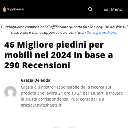
Vai
Menu
al
contenuto
Guadagniamo commissioni di affiliazione quando fai clic e acquisti dai link sul
nostro sito e siamo supportati dai nostri lettori.
Per saperne di più.
46 Migliore piedini per
mobili nel 2024 In base a
290 Recensioni
Grazia Deledda
Grazia è il nostro responsabile della ricerca sui
prodotti che lavora 24 ore su 24 per aiutarti a trovare
la giusta corrispondenza. Puoi contattarla a
grazia@stylesheets.it