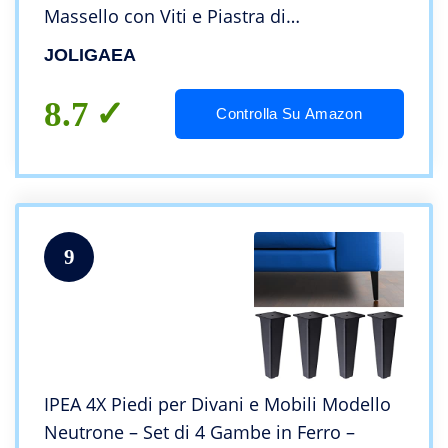
Massello con Viti e Piastra di
Montaggio,per Divano, Armadio e Letto,
JOLIGAEA
Antiscivolo e Stabile, angolo obliquo
8.7
Controlla Su Amazon
9
IPEA 4X Piedi per Divani e Mobili Modello
Neutrone – Set di 4 Gambe in Ferro –