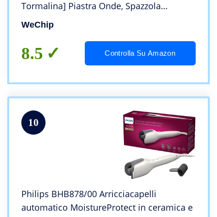
Tormalina] Piastra Onde, Spazzola
Lisciante, [con Scatola Portaoggetti]
WeChip
Schermo LCD Ferro Capelli per tutte le
acconciature
8.5
Controlla Su Amazon
10
Philips BHB878/00 Arricciacapelli
automatico MoistureProtect in ceramica e