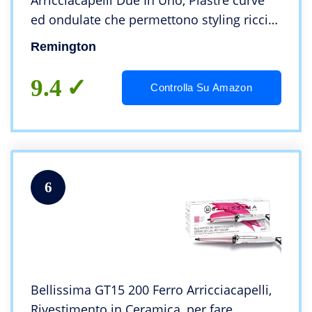
Arricciacapelli Due In Uno, Piastre curve
ed ondulate che permettono styling riccio
o liscio, 150 -230 °C, S6606B
Remington
9.4
Controlla Su Amazon
6
Bellissima GT15 200 Ferro Arricciacapelli,
Rivestimento in Ceramica, per fare