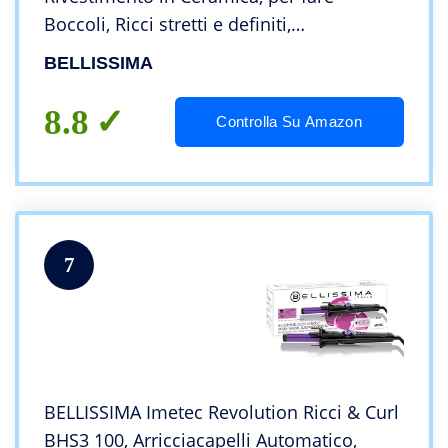
Boccoli, Ricci stretti e definiti,
Temperatura 150°C / 210°C, cono 18 / 25
BELLISSIMA
mm, Guanto Termico, adatto a tutti i
capelli
8.8
Controlla Su Amazon
7
BELLISSIMA Imetec Revolution Ricci & Curl
BHS3 100, Arricciacapelli Automatico,