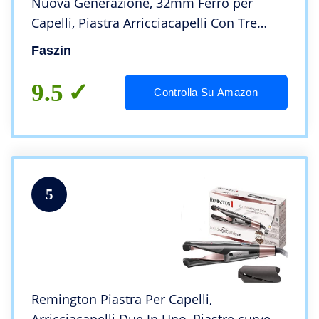
Nuova Generazione, 32mm Ferro per
Capelli, Piastra Arricciacapelli Con Tre
Impostazioni di Temperatura, Due
Faszin
Promemoria del Timer e Spegnimento
Automatico
9.5
Controlla Su Amazon
5
Remington Piastra Per Capelli,