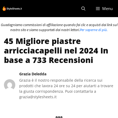
Vai
Menu
al
contenuto
Guadagniamo commissioni di affiliazione quando fai clic e acquisti dai link sul
nostro sito e siamo supportati dai nostri lettori.
Per saperne di più.
45 Migliore piastre
arricciacapelli nel 2024 In
base a 733 Recensioni
Grazia Deledda
Grazia è il nostro responsabile della ricerca sui
prodotti che lavora 24 ore su 24 per aiutarti a trovare
la giusta corrispondenza. Puoi contattarla a
grazia@stylesheets.it