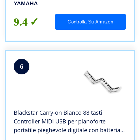
Effetti e suoni di qualità professionale –
YAMAHA
Nero
9.4
Controlla Su Amazon
6
Blackstar Carry-on Bianco 88 tasti
Controller MIDI USB per pianoforte
portatile pieghevole digitale con batteria
ricaricabile