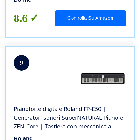
20S
8.6
Controlla Su Amazon
9
Pianoforte digitale Roland FP-E50 |
Generatori sonori SuperNATURAL Piano e
ZEN-Core | Tastiera con meccanica a
martelletti a 88 tasti | Accompagnamento
Roland