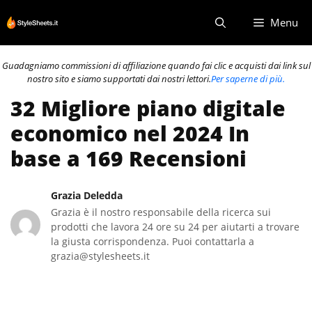
Vai
Menu
al
contenuto
Guadagniamo commissioni di affiliazione quando fai clic e acquisti dai link sul
nostro sito e siamo supportati dai nostri lettori.
Per saperne di più.
32 Migliore piano digitale
economico nel 2024 In
base a 169 Recensioni
Grazia Deledda
Grazia è il nostro responsabile della ricerca sui
prodotti che lavora 24 ore su 24 per aiutarti a trovare
la giusta corrispondenza. Puoi contattarla a
grazia@stylesheets.it