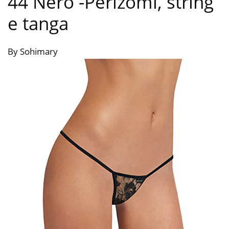
44 Nero
-Perizomi, string
e tanga
By Sohimary