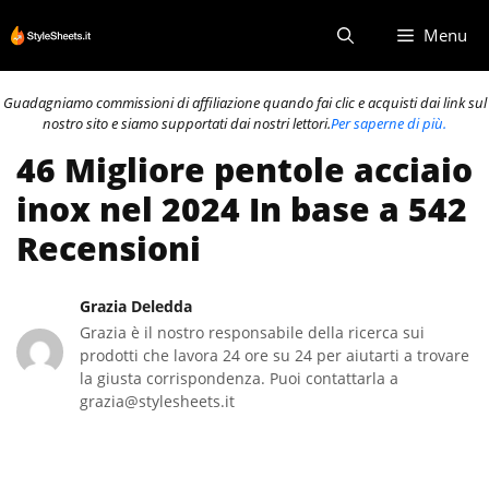
Vai
Menu
al
contenuto
Guadagniamo commissioni di affiliazione quando fai clic e acquisti dai link sul
nostro sito e siamo supportati dai nostri lettori.
Per saperne di più.
46 Migliore pentole acciaio
inox nel 2024 In base a 542
Recensioni
Grazia Deledda
Grazia è il nostro responsabile della ricerca sui
prodotti che lavora 24 ore su 24 per aiutarti a trovare
la giusta corrispondenza. Puoi contattarla a
grazia@stylesheets.it