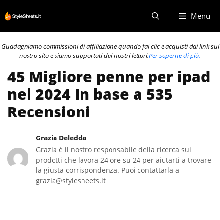
Vai
Menu
al
contenuto
Guadagniamo commissioni di affiliazione quando fai clic e acquisti dai link sul
nostro sito e siamo supportati dai nostri lettori.
Per saperne di più.
45 Migliore penne per ipad
nel 2024 In base a 535
Recensioni
Grazia Deledda
Grazia è il nostro responsabile della ricerca sui
prodotti che lavora 24 ore su 24 per aiutarti a trovare
la giusta corrispondenza. Puoi contattarla a
grazia@stylesheets.it