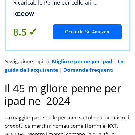
Ricaricabile Penne per cellulari-
iPad/PRO/Air/Mini/iPhone/Huawei/Samsu
KECOW
ng/Lenovo/Galaxy/HTC/LG/all
Smartphones&Tablet
8.5
Controlla Su Amazon
Navigazione rapida:
Migliore penne per ipad
|
La
guida dell’acquirente
|
Domande frequenti
Il 45 migliore penne per
ipad nel 2024
La maggior parte delle persone sottolinea l’acquisto di
prodotti da marchi rinomati come Hommie, KXT,
HOTLIFE. Mentre i marchi contano, la qualità, la