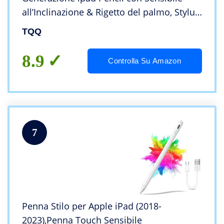
all’Inclinazione & Rigetto del palmo, Stylus
pen, per iPad 10/9/8/7/6, iPad Pro
TQQ
11″/12.9″, iPad Air 5/4/3, iPad Mini 6/5
8.9
Controlla Su Amazon
7
Penna Stilo per Apple iPad (2018-
2023),Penna Touch Sensibile