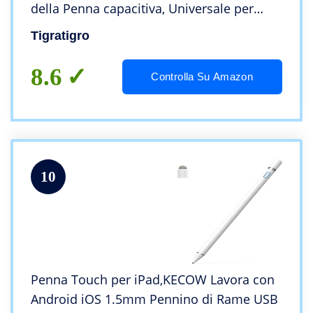
della Penna capacitiva, Universale per
Apple/iPhone/iPad PRO/Mini/Air/Android
Tigratigro
e Altri Touch Screen(Argento + Nero)
8.6
Controlla Su Amazon
10
Penna Touch per iPad,KECOW Lavora con
Android iOS 1.5mm Pennino di Rame USB