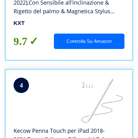
2022),Con Sensibile all’inclinazione &
Rigetto del palmo & Magnetica Stylus
Pencil, Compatibile iPad 6/7/8/9a
KXT
Generazione/Pro 11/12.9/Air 3-4/Mini
5/6,Pen Digitale
9.7
Controlla Su Amazon
4
Kecow Penna Touch per iPad 2018-