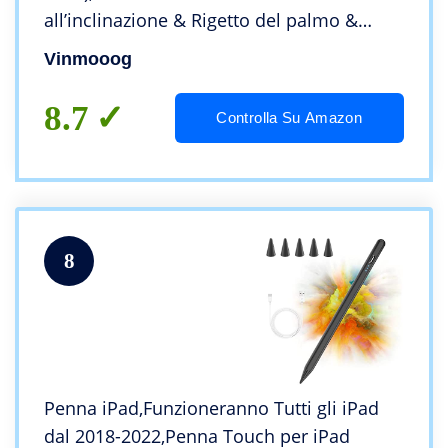
all’inclinazione & Rigetto del palmo &
Magnetica Stylus Penna,Punta in Plastica
Vinmooog
Ultra Sottile Compatibile con IOS e Tablet
Viene Fornita
8.7
Controlla Su Amazon
8
Penna iPad,Funzioneranno Tutti gli iPad
dal 2018-2022,Penna Touch per iPad