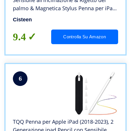
Sensibile all’inclinazione & Rigetto del
palmo & Magnetica Stylus Penna per iPad
10/9/8/7/6a Generazione, iPad Pro
Cisteen
11/12.9″, iPad Air 5/4/3, iPad Mini 6/5
9.4
Controlla Su Amazon
6
TQQ Penna per Apple iPad (2018-2023), 2
Generazione ipad Pencil con Sensibile