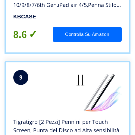
10/9/8/7/6th Gen,iPad air 4/5,Penna Stilo
per iPad Pro 11/12.9,iPad air
KBCASE
3/4/5,Adsorbimento Magnetico,5 Punte di
Ricambio
8.6
Controlla Su Amazon
9
Tigratigro [2 Pezzi] Pennini per Touch
Screen, Punta del Disco ad Alta sensibilità