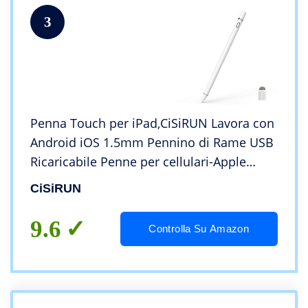
3
Penna Touch per iPad,CiSiRUN Lavora con
Android iOS 1.5mm Pennino di Rame USB
Ricaricabile Penne per cellulari-Apple
iPad/PRO/Air/Mini/iPhone/Huawei/Samsu
CiSiRUN
ng/Lenovo/Galaxy/HTC/LG/all
Smartphones&Tablet
9.6
Controlla Su Amazon