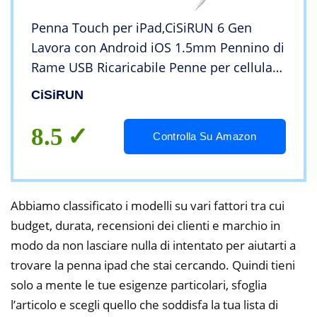
Penna Touch per iPad,CiSiRUN 6 Gen
Lavora con Android iOS 1.5mm Pennino di
Rame USB Ricaricabile Penne per cellulari-
Apple
CiSiRUN
iPad/PRO/Air/Mini/iPhone/Huawei/Lenovo
/Galaxy/HTC/LG/all Smartphones&Tablet
8.5
Controlla Su Amazon
Abbiamo classificato i modelli su vari fattori tra cui
budget, durata, recensioni dei clienti e marchio in
modo da non lasciare nulla di intentato per aiutarti a
trovare la penna ipad che stai cercando. Quindi tieni
solo a mente le tue esigenze particolari, sfoglia
l’articolo e scegli quello che soddisfa la tua lista di