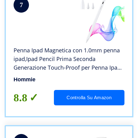
7
Penna Ipad Magnetica con 1.0mm penna
ipad,Ipad Pencil Prima Seconda
Generazione Touch-Proof per Penna Ipad
8/7/6, Ipad air 3/4, IPad Mini 5, Ipad Pro
Hommie
2022 11/12.9 Ipad 2018/2019/2020 con
Due Punte
8.8
Controlla Su Amazon