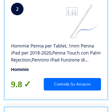
2
Hommie Penna per Tablet, 1mm Penna
iPad per 2018-2020,Penna Touch con Palm
Rejection,Pennino iPad Funzione di
Inclinazione per iPad 8 Gen, iPad PRO 11′
Hommie
e 12,9′ /iPad Air 3 e 4/ iPad Mini 5/iPad
6/7/8
9.8
Controlla Su Amazon