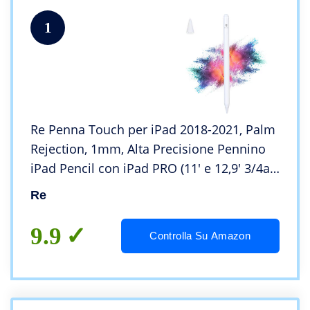
1
Re Penna Touch per iPad 2018-2021, Palm
Rejection, 1mm, Alta Precisione Pennino
iPad Pencil con iPad PRO (11′ e 12,9′ 3/4a
Gen) /iPad Air (3/4a Gen)/iPad Mini (5a
Re
Gen)/iPad (6/7/8a Gen)
9.9
Controlla Su Amazon