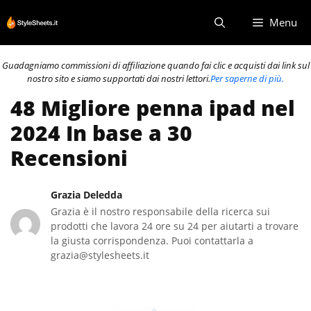
Vai
Menu
al
contenuto
Guadagniamo commissioni di affiliazione quando fai clic e acquisti dai link sul
nostro sito e siamo supportati dai nostri lettori.
Per saperne di più.
48 Migliore penna ipad nel
2024 In base a 30
Recensioni
Grazia Deledda
Grazia è il nostro responsabile della ricerca sui
prodotti che lavora 24 ore su 24 per aiutarti a trovare
la giusta corrispondenza. Puoi contattarla a
grazia@stylesheets.it