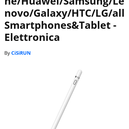
ne/Huawei/Samsung/Le
novo/Galaxy/HTC/LG/all
Smartphones&Tablet
-
Elettronica
By
CiSiRUN