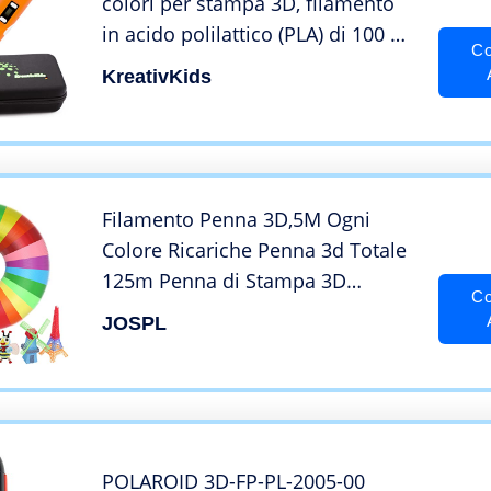
colori per stampa 3D, filamento
in acido polilattico (PLA) di 100 m,
Co
per bambini e adulti, filamento in
KreativKids
PLA: 20 colori da 5 m ciascuno
con diametro di 1,75 mm
Filamento Penna 3D,5M Ogni
Colore Ricariche Penna 3d Totale
125m Penna di Stampa 3D
Co
Filamento 1.75mm PLA Fliament
JOSPL
Set per la Stampa 3D 3D
Stampante
POLAROID 3D-FP-PL-2005-00