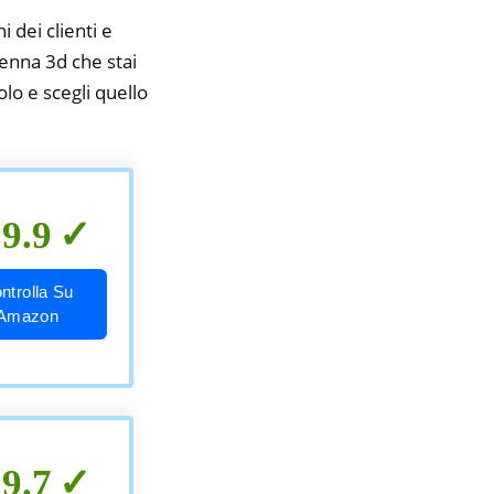
i dei clienti e
penna 3d che stai
olo e scegli quello
9.9
ntrolla Su
Amazon
9.7