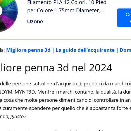
Filamento PLA 12 Colori, 10 Piedi
per Colore 1.75mm Diameter,
Co
Niente Odore, Eco-Compatibile,
Uzone
Adatto per Adulti, Nambini,
Amanti della Stampa 3D
da:
Migliore penna 3d
|
La guida dell’acquirente
|
Dom
gliore penna 3d nel 2024
delle persone sottolinea l’acquisto di prodotti da marchi
DYM, MYNT3D. Mentre i marchi contano, la qualità, la durat
alcosa che molte persone dimenticano di controllare in ant
ti sicuramente spendere per quello che è abbastanza forte e
enda,
giusto?