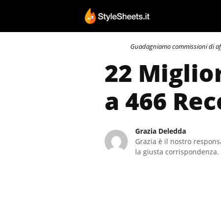
Vai
al
contenuto
Guadagniamo commissioni di affili
22 Miglio
a 466 Rec
Grazia Deledda
Grazia è il nostro responsa
la giusta corrispondenza. 