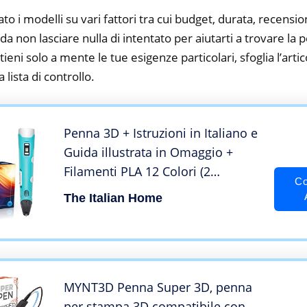
to i modelli su vari fattori tra cui budget, durata, recension
 non lasciare nulla di intentato per aiutarti a trovare la 
ieni solo a mente le tue esigenze particolari, sfoglia l’artic
 lista di controllo.
Penna 3D + Istruzioni in Italiano e
Guida illustrata in Omaggio +
Filamenti PLA 12 Colori (2
Co
Fluoerescenti) – Penna 3D
The Italian Home
Professionale, Penna 3D Bambini
MYNT3D Penna Super 3D, penna
per stampa 3D compatibile con