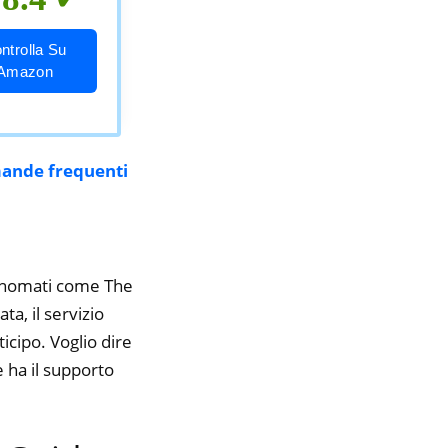
ntrolla Su
Amazon
ande frequenti
 rinomati come The
a, il servizio
icipo. Voglio dire
 ha il supporto