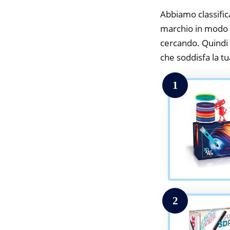
Abbiamo classifica
marchio in modo da
cercando. Quindi t
che soddisfa la tua
1
2