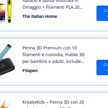
Italiano e Guida illustrata in
Omaggio + Filamenti PLA 20
Co
Colori (4 Fluoerescenti) – Penna
The Italian Home
3D Professionale, Penna 3D
Bambini
Penna 3D Premium con 10
filamenti e custodia, matite 3D
per bambini e adulti, include
Co
ebook, set di penne 3D per
Filapen
principianti e professionisti,
penna 3D con stencil, set fai da te
per bambini
KreativKids – Penna 3D con 20