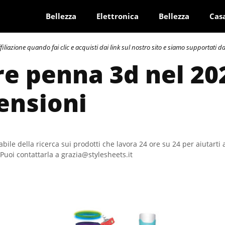
Bellezza
Elettronica
Bellezza
Cas
azione quando fai clic e acquisti dai link sul nostro sito e siamo supportati dai 
re penna 3d nel 20
ensioni
bile della ricerca sui prodotti che lavora 24 ore su 24 per aiutarti 
Puoi contattarla a grazia@stylesheets.it