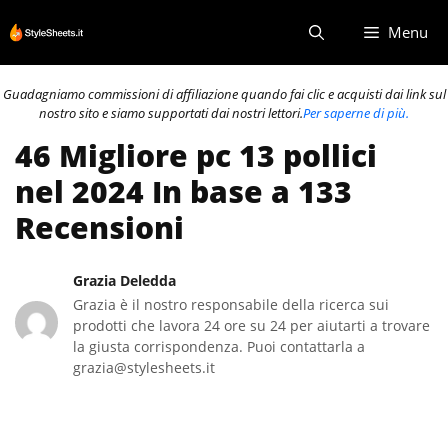
Vai
Menu
al
contenuto
Guadagniamo commissioni di affiliazione quando fai clic e acquisti dai link sul
nostro sito e siamo supportati dai nostri lettori.
Per saperne di più.
46 Migliore pc 13 pollici
nel 2024 In base a 133
Recensioni
Grazia Deledda
Grazia è il nostro responsabile della ricerca sui
prodotti che lavora 24 ore su 24 per aiutarti a trovare
la giusta corrispondenza. Puoi contattarla a
grazia@stylesheets.it