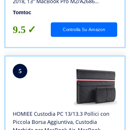
2018, 13″ MacBook Pro M2/A2686
M1/A2338 2022-2016, 12,9 iPad Pro 2022-
Tomtoc
2018, Cordura Borsa a tracolla con manica
per Laptop
9.5
Controlla Su Amazon
5
HOMIEE Custodia PC 13/13.3 Pollici con
Piccola Borsa Aggiuntiva, Custodia