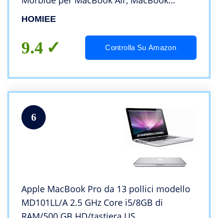
Morbide per MacBook Air, MacBook
PRO/dell/Lenovo/HP/Chromebook e Oltre
HOMIEE
13 Pollici Notebook PC
9.4
Controlla Su Amazon
6
Apple MacBook Pro da 13 pollici modello
MD101LL/A 2.5 GHz Core i5/8GB di
RAM/500 GB HD/tastiera US