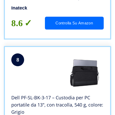
MacBook Pro M2/M1 2022-2012/14
Inateck
MacBook Pro M2/M1 2023
8.6
Controlla Su Amazon
8
Dell PF-SL-BK-3-17 – Custodia per PC
portatile da 13″, con tracolla, 540 g, colore:
Grigio