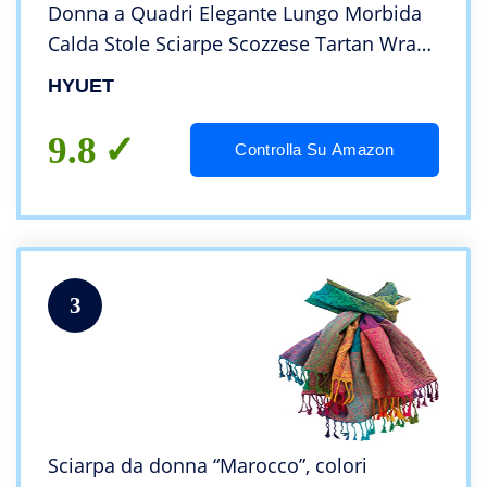
Donna a Quadri Elegante Lungo Morbida
Calda Stole Sciarpe Scozzese Tartan Wrap
Maglia Scialle Inverno Poncho Stola
HYUET
Pashmina per Donna Uomo
9.8
Controlla Su Amazon
3
Sciarpa da donna “Marocco”, colori