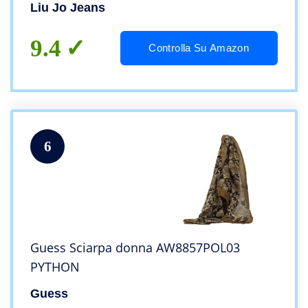
Liu Jo Jeans
9.4
Controlla Su Amazon
6
Guess Sciarpa donna AW8857POL03
PYTHON
Guess