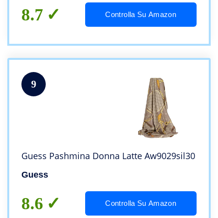
8.7
Controlla Su Amazon
9
Guess Pashmina Donna Latte Aw9029sil30
Guess
8.6
Controlla Su Amazon