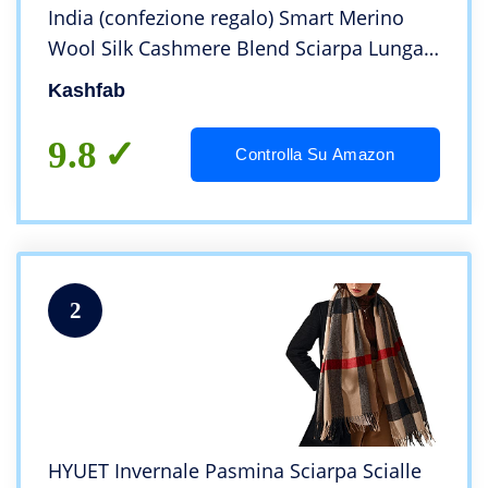
India (confezione regalo) Smart Merino
Wool Silk Cashmere Blend Sciarpa Lunga
Estremamente Morbida Donna Uomo
Kashfab
Pashmina Autunno Inverno Profondità
Nero
9.8
Controlla Su Amazon
2
HYUET Invernale Pasmina Sciarpa Scialle