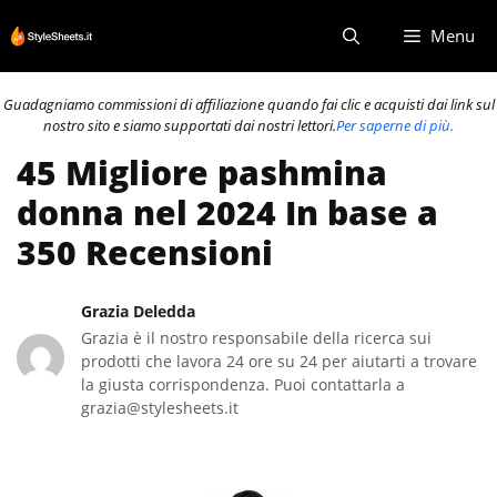
Vai
Menu
al
contenuto
Guadagniamo commissioni di affiliazione quando fai clic e acquisti dai link sul
nostro sito e siamo supportati dai nostri lettori.
Per saperne di più.
45 Migliore pashmina
donna nel 2024 In base a
350 Recensioni
Grazia Deledda
Grazia è il nostro responsabile della ricerca sui
prodotti che lavora 24 ore su 24 per aiutarti a trovare
la giusta corrispondenza. Puoi contattarla a
grazia@stylesheets.it