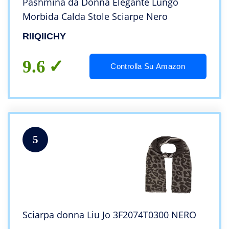
Pashmina da Donna Elegante Lungo
Morbida Calda Stole Sciarpe Nero
RIIQIICHY
9.6
Controlla Su Amazon
5
Sciarpa donna Liu Jo 3F2074T0300 NERO