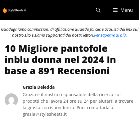
Vai
Menu
al
contenuto
Guadagniamo commissioni di affiliazione quando fai clic e acquisti dai link sul
nostro sito e siamo supportati dai nostri lettori.
Per saperne di più.
10 Migliore pantofole
inblu donna nel 2024 In
base a 891 Recensioni
Grazia Deledda
Grazia è il nostro responsabile della ricerca sui
prodotti che lavora 24 ore su 24 per aiutarti a trovare
la giusta corrispondenza. Puoi contattarla a
grazia@stylesheets.it