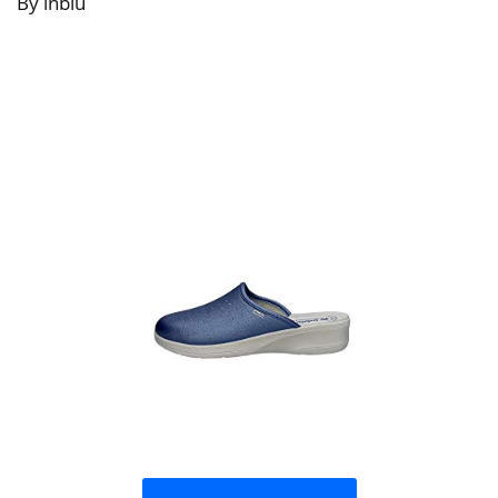
By inblu