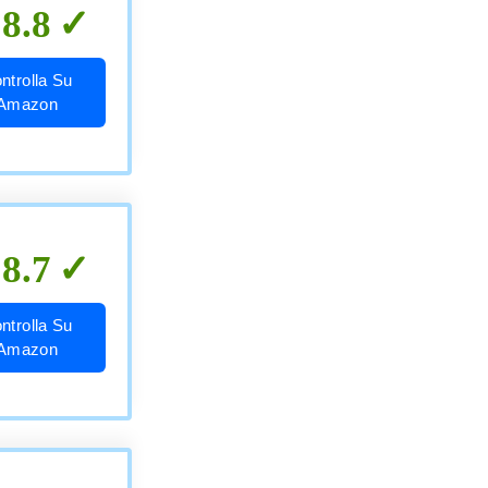
8.8
ntrolla Su
Amazon
8.7
ntrolla Su
Amazon