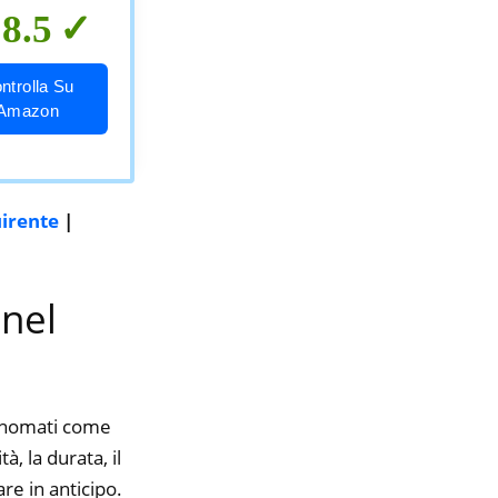
8.5
ntrolla Su
Amazon
uirente
|
 nel
rinomati come
, la durata, il
re in anticipo.