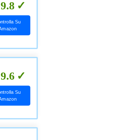
9.8
ntrolla Su
Amazon
9.6
ntrolla Su
Amazon