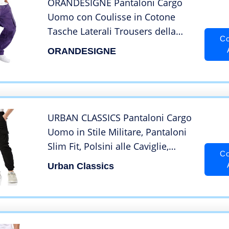
ORANDESIGNE Pantaloni Cargo
Uomo con Coulisse in Cotone
Tasche Laterali Trousers della
Co
Pantaloni di Sport da Jogging
ORANDESIGNE
Activewear Pantaloni Uomo
Cintura Elastica Casual Street
Pantaloni C Viola L
URBAN CLASSICS Pantaloni Cargo
Uomo in Stile Militare, Pantaloni
Slim Fit, Polsini alle Caviglie,
Co
Colore: Nero, Taglia: 5XL
Urban Classics