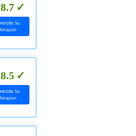
8.7
ntrolla Su
Amazon
8.5
ntrolla Su
Amazon