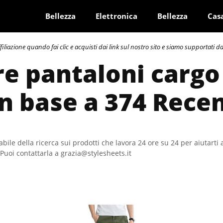
Bellezza
Elettronica
Bellezza
Cas
azione quando fai clic e acquisti dai link sul nostro sito e siamo supportati dai 
re pantaloni carg
In base a 374 Rece
bile della ricerca sui prodotti che lavora 24 ore su 24 per aiutarti 
Puoi contattarla a grazia@stylesheets.it