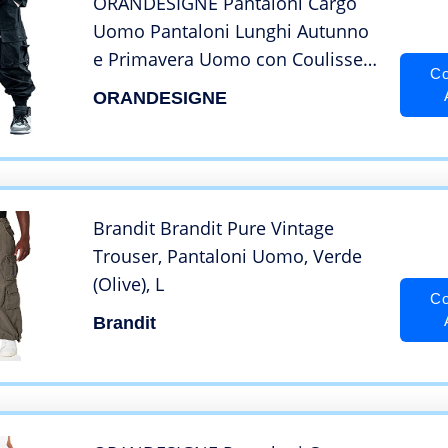
ORANDESIGNE Pantaloni Cargo
Uomo Pantaloni Lunghi Autunno
e Primavera Uomo con Coulisse
Co
Laterali Trousers della di Hip Hop
ORANDESIGNE
Pantaloni Sportivi Multi-Tasca
Neri Casual Ragazzi Pantaloni D
Nero M
Brandit Brandit Pure Vintage
Trouser, Pantaloni Uomo, Verde
(Olive), L
Co
Brandit