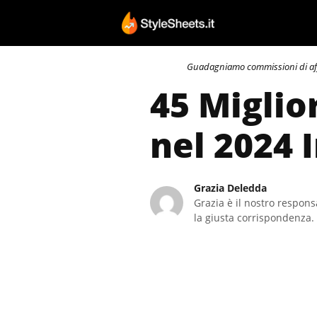
Vai
al
contenuto
Guadagniamo commissioni di affili
45 Miglio
nel 2024 
Grazia Deledda
Grazia è il nostro responsa
la giusta corrispondenza. 