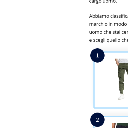
cargo uomo.
Abbiamo classifica
marchio in modo da
uomo che stai cerc
e scegli quello che
1
2