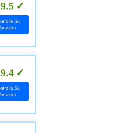
9.5
ntrolla Su
Amazon
9.4
ntrolla Su
Amazon