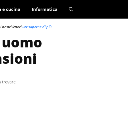
a e cucina
Informatica
nostri lettori.
Per saperne di più.
o uomo
nsioni
a trovare