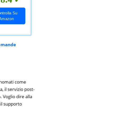
ntrolla Su
Amazon
omande
rinomati come
 il servizio post-
 Voglio dire alla
il supporto