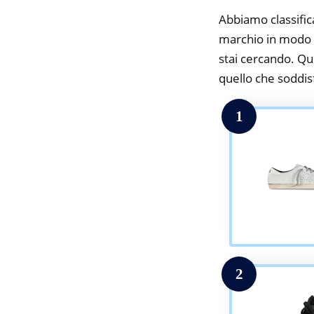
Abbiamo classifica
marchio in modo d
stai cercando. Qui
quello che soddisfa
1
2