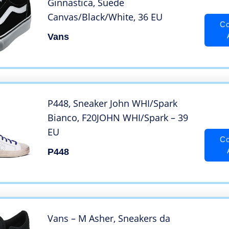
Ginnastica, Suede
Canvas/Black/White, 36 EU
Co
Vans
P448, Sneaker John WHI/Spark
Bianco, F20JOHN WHI/Spark – 39
EU
Co
P448
Vans – M Asher, Sneakers da