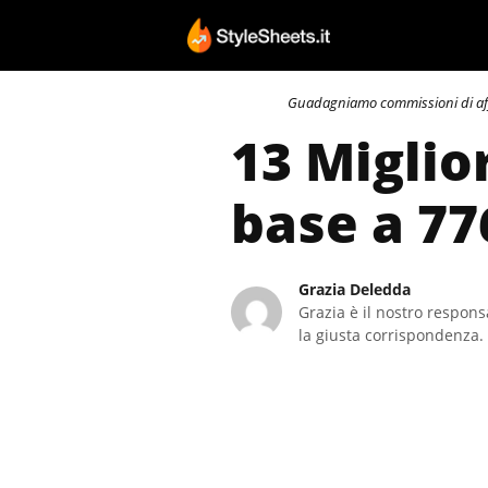
Vai
al
contenuto
Guadagniamo commissioni di affili
13 Miglio
base a 77
Grazia Deledda
Grazia è il nostro responsa
la giusta corrispondenza. 