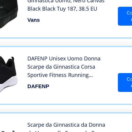
Ginnastica Uomo, Nero Canvas
Black Black Tuy 187, 38.5 EU
Co
Vans
DAFENP Unisex Uomo Donna
Scarpe da Ginnastica Corsa
Sportive Fitness Running
Co
Sneakers Basse Interior Casual
DAFENP
all’Aperto (43 EU, A Nero)
Scarpe da Ginnastica da Donna