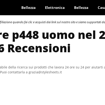
Bellezza
Elettronica
Bellezza
Cas
azione quando fai clic e acquisti dai link sul nostro sito e siamo supportati dai 
re p448 uomo nel 2
6 Recensioni
bile della ricerca sui prodotti che lavora 24 ore su 24 per aiutarti 
Puoi contattarla a grazia@stylesheets.it