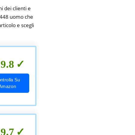
i dei clienti e
a p448 uomo che
rticolo e scegli
9.8
ntrolla Su
Amazon
9.7