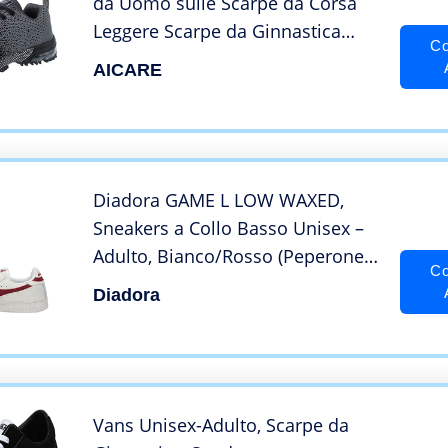
da Uomo sulle Scarpe da Corsa
Leggere Scarpe da Ginnastica
Co
Traspiranti per Esterni Scarpe da
AICARE
Ginnastica Casual da Passeggio
Diadora GAME L LOW WAXED,
Sneakers a Collo Basso Unisex –
Adulto, Bianco/Rosso (Peperone),
Co
42.5 EU
Diadora
Vans Unisex-Adulto, Scarpe da