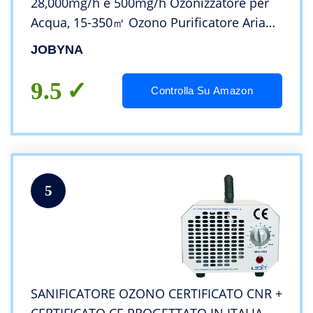
28,000mg/h e 500mg/h Ozonizzatore per
Acqua, 15-350㎡ Ozono Purificatore Aria
per Sanificare Casa con Timer 120 Min,
JOBYNA
Professionale e Commerciale Macchina
Ozono
9.5
Controlla Su Amazon
5
SANIFICATORE OZONO CERTIFICATO CNR +