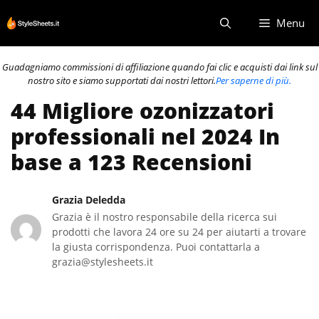
Vai
Menu
al
contenuto
Guadagniamo commissioni di affiliazione quando fai clic e acquisti dai link sul
nostro sito e siamo supportati dai nostri lettori.
Per saperne di più.
44 Migliore ozonizzatori
professionali nel 2024 In
base a 123 Recensioni
Grazia Deledda
Grazia è il nostro responsabile della ricerca sui
prodotti che lavora 24 ore su 24 per aiutarti a trovare
la giusta corrispondenza. Puoi contattarla a
grazia@stylesheets.it