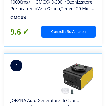
10000mg/H, GMGXX 0-300㎡Ozonizzatore
Purificatore d’Aria Ozono,Timer 120 Min,
Macchina Ozono per Sanificare Casa
GMGXX
Ambienti e Auto (Elimina i Virus e Rimuovi
gli Odori)
9.6
Controlla Su Amazon
4
JOBYNA Auto Generatore di Ozono