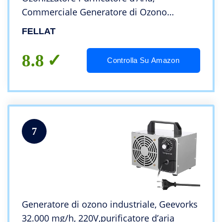
Commerciale Generatore di Ozono
Industriale Ionizzatore con Timer per
FELLAT
Stanza, Fattoria, Uffici, Ristoranti, Hotel e
Garage
8.8
Controlla Su Amazon
7
Generatore di ozono industriale, Geevorks
32.000 mg/h, 220V,purificatore d’aria