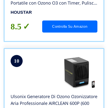
Portatile con Ozono O3 con Timer, Pulisce
Odori e Inquinamento, Ozonizzatore per
HOUSTAR
Stanze, Garage, Fattorie, Hotel, Fumo
(Yellow)
8.5
Controlla Su Amazon
10
Ulsonix Generatore Di Ozono Ozonizzatore
Aria Professionale AIRCLEAN 600P (600